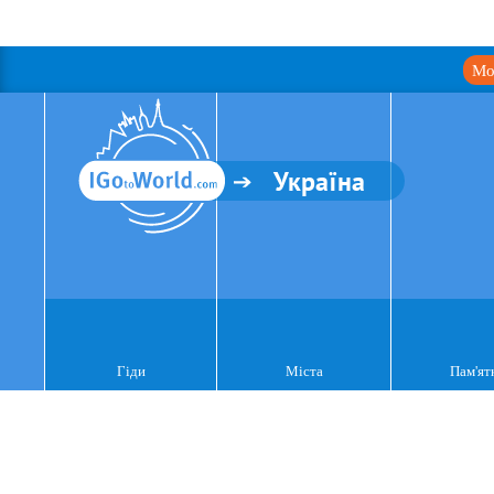
Мо
Україна
Гіди
Міста
Пам'ят