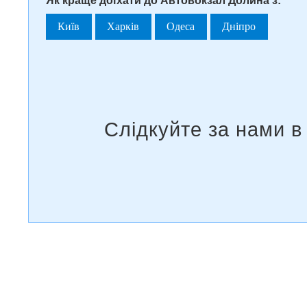
Як краще доїхати до Автовокзал Долина з:
Київ
Харків
Одеса
Дніпро