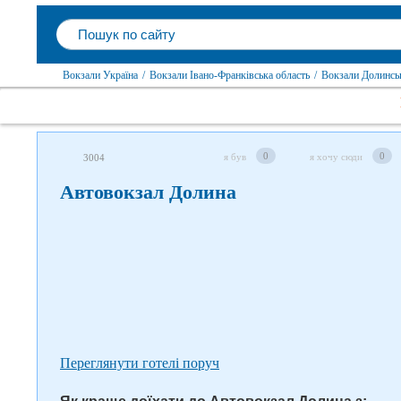
Вокзали Україна
/
Вокзали Івано-Франківська область
/
Вокзали Долинсь
Слідкуйте за нами в соцмережах
0
0
я був
я хочу сюди
3004
Автовокзал Долина
Переглянути готелі поруч