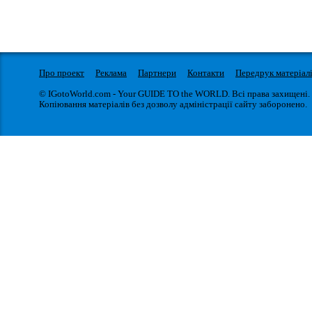
Про проект
Реклама
Партнери
Контакти
Передрук матеріал
© IGotoWorld.com - Your GUIDE TO the WORLD. Всі права захищені.
Копіювання матеріалів без дозволу адміністрації сайту заборонено.