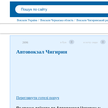
Вокзали Україна
/
Вокзали Черкаська область
/
Вокзали Чигиринський ра
Слідкуйте за нами в соцмережах
0
0
я був
я хочу сюди
2696
Автовокзал Чигирин
Переглянути готелі поруч