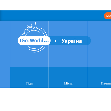
Мо
Україна
Гіди
Міста
Пам'ят