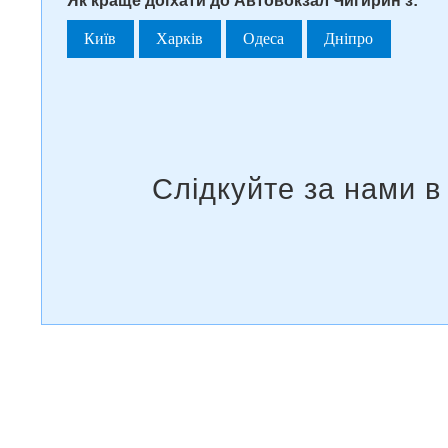
Як краще доїхати до Автовокзал Чигирин з:
Київ
Харків
Одеса
Дніпро