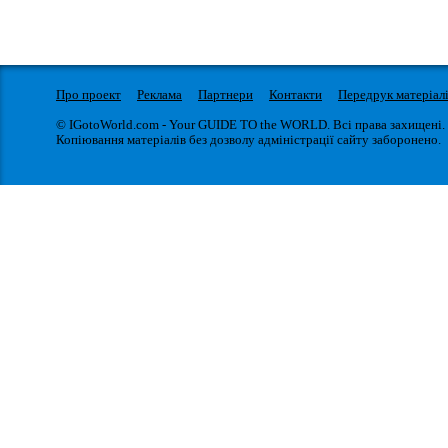
Про проект
Реклама
Партнери
Контакти
Передрук матеріал
© IGotoWorld.com - Your GUIDE TO the WORLD. Всі права захищені.
Копіювання матеріалів без дозволу адміністрації сайту заборонено.