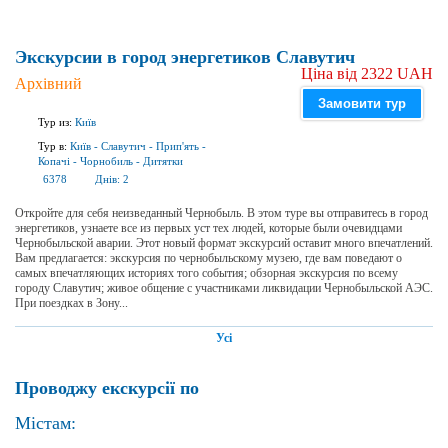
Экскурсии в город энергетиков Славутич
Ціна від 2322 UAH
Архівний
Замовити тур
Тур из:
Київ
Тур в:
Київ
-
Славутич
-
Прип'ять
-
Копачі
-
Чорнобиль
-
Дитятки
6378
Днів:
2
Откройте для себя неизведанный Чернобыль. В этом туре вы отправитесь в город
энергетиков, узнаете все из первых уст тех людей, которые были очевидцами
Чернобыльской аварии. Этот новый формат экскурсий оставит много впечатлений.
Вам предлагается: экскурсия по чернобыльскому музею, где вам поведают о
самых впечатляющих историях того события; обзорная экскурсия по всему
городу Славутич; живое общение с участниками ликвидации Чернобыльской АЭС.
При поездках в Зону...
Усі
Проводжу екскурсії по
Містам: