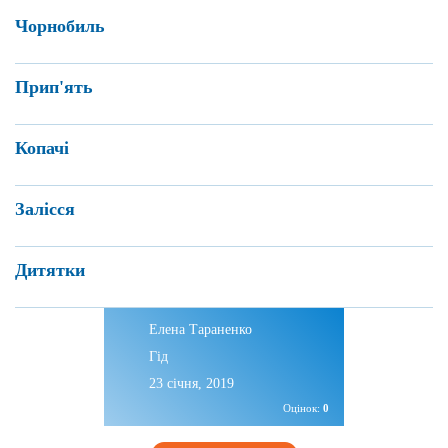
Чорнобиль
Прип'ять
Копачі
Залісся
Дитятки
Елена Тараненко
Гід
23 січня, 2019
Оцінок:
0