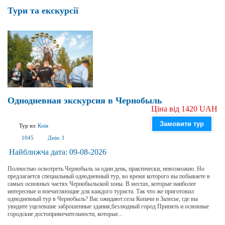
Тури та екскурсії
Однодневная экскурсия в Чернобыль
Ціна від 1420 UAH
Замовити тур
Тур из:
Київ
1045
Днів:
1
Найближча дата:
09-08-2026
Полностью осмотреть Чернобыль за один день, практически, невозможно. Но
предлагается специальный однодневный тур, во время которого вы побываете в
самых основных частях Чернобыльской зоны. В местах, которые наиболее
интересные и впечатляющие для каждого туриста. Так что же приготовил
однодневный тур в Чернобыль? Вас ожидают:села Копачи и Залесье, где вы
увидите уцелевшие заброшенные здания;безлюдный город Припять и основные
городские достопримечательности, которые...