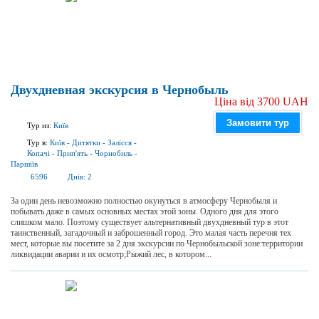
Двухдневная экскурсия в Чернобыль
Ціна від 3700 UAH
Замовити тур
Тур из:
Київ
Тур в:
Київ
-
Дитятки
-
Залісся
-
Копачі
-
Прип'ять
-
Чорнобиль
-
Паршіїв
6596
Днів:
2
За один день невозможно полностью окунуться в атмосферу Чернобыля и
побывать даже в самых основных местах этой зоны. Одного дня для этого
слишком мало. Поэтому существует альтернативный двухдневный тур в этот
таинственный, загадочный и заброшенный город. Это малая часть перечня тех
мест, которые вы посетите за 2 дня экскурсии по Чернобыльской зоне:территории
ликвидации аварии и их осмотр;Рыжий лес, в котором...