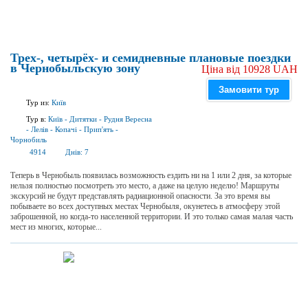
Трех-, четырёх- и семидневные плановые поездки
в Чернобыльскую зону
Ціна від 10928 UAH
Замовити тур
Тур из:
Київ
Тур в:
Київ
-
Дитятки
-
Рудня Вересна
-
Лелів
-
Копачі
-
Прип'ять
-
Чорнобиль
4914
Днів:
7
Теперь в Чернобыль появилась возможность ездить ни на 1 или 2 дня, за которые
нельзя полностью посмотреть это место, а даже на целую неделю! Маршруты
экскурсий не будут представлять радиационной опасности. За это время вы
побываете во всех доступных местах Чернобыля, окунетесь в атмосферу этой
заброшенной, но когда-то населенной территории. И это только самая малая часть
мест из многих, которые...