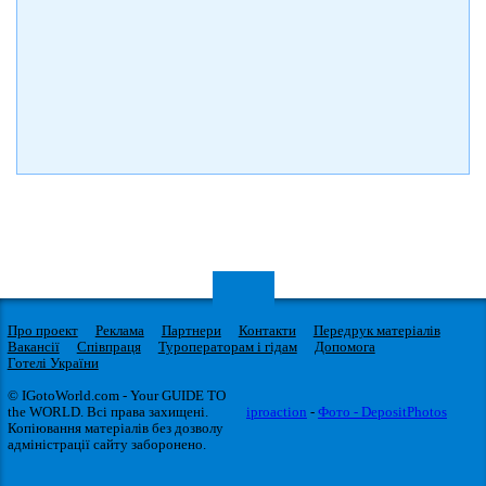
Про проект
Реклама
Партнери
Контакти
Передрук матеріалів
Вакансії
Співпраця
Туроператорам і гідам
Допомога
Готелі України
© IGotoWorld.com - Your GUIDE TO
the WORLD. Всі права захищені.
iproaction
-
Фото - DepositPhotos
Копіювання матеріалів без дозволу
адміністрації сайту заборонено.