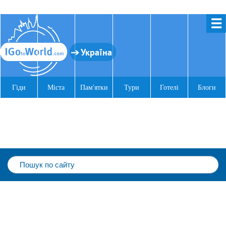
☰
Україна
Гіди
Міста
Пам'ятки
Тури
Готелі
Блоги