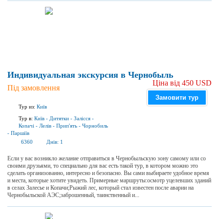
Индивидуальная экскурсия в Чернобыль
Ціна від 450 USD
Під замовлення
Замовити тур
Тур из:
Київ
Тур в:
Київ
-
Дитятки
-
Залісся
-
Копачі
-
Лелів
-
Прип'ять
-
Чорнобиль
-
Паршіїв
6360
Днів:
1
Если у вас возникло желание отправиться в Чернобыльскую зону самому или со
своими друзьями, то специально для вас есть такой тур, в котором можно это
сделать организованно, интересно и безопасно. Вы сами выбираете удобное время
и места, которые хотите увидеть. Примерные маршруты:осмотр уцелевших зданий
в селах Залесье и Копачи;Рыжий лес, который стал известен после аварии на
Чернобыльской АЭС;заброшенный, таинственный и...