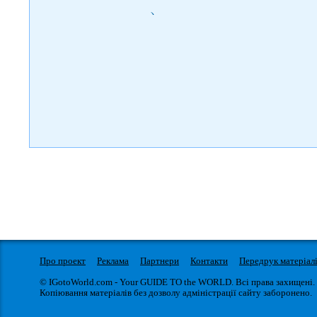
)
Про проект
Реклама
Партнери
Контакти
Передрук матеріал
© IGotoWorld.com - Your GUIDE TO the WORLD. Всі права захищені.
Копіювання матеріалів без дозволу адміністрації сайту заборонено.