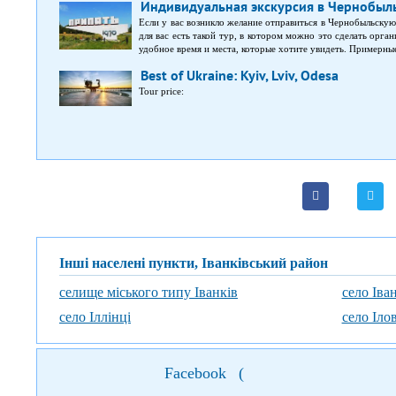
Индивидуальная экскурсия в Чернобыл
Если у вас возникло желание отправиться в Чернобыльскую
для вас есть такой тур, в котором можно это сделать орга
удобное время и места, которые хотите увидеть. Примерны
и Копачи;Рыжий лес, который стал известен после аварии
Best of Ukraine: Kyiv, Lviv, Odesa
безлюдный город Припять;сама Чернобыльская АЭС, где
которой открываются впечатляющие виды;экскурсия по гор
Tour price:
Інші населені пункти, Іванківський район
селище міського типу Іванків
село Іва
село Іллінці
село Іло
Facebook
(