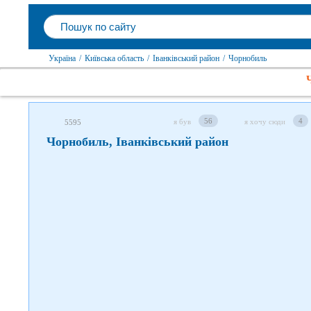
Слідкуйте за нами в соцмережах
Україна
/
Київська область
/
Іванківський район
/
Чорнобиль
56
4
я був
я хочу сюди
5595
Чорнобиль, Іванківський район