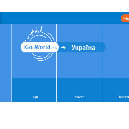
Мо
Україна
Гіди
Міста
Пам'ят