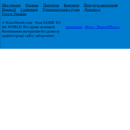
Про проект
Реклама
Партнери
Контакти
Передрук матеріалів
Вакансії
Співпраця
Туроператорам і гідам
Допомога
Готелі України
© IGotoWorld.com - Your GUIDE TO
the WORLD. Всі права захищені.
iproaction
-
Фото - DepositPhotos
Копіювання матеріалів без дозволу
адміністрації сайту заборонено.