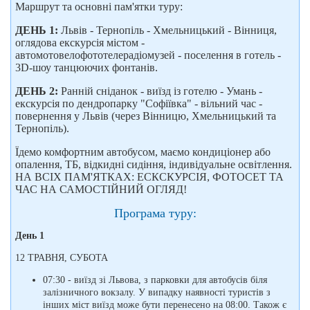
Маршрут та основні пам'ятки туру:
ДЕНЬ 1:
Львів - Тернопіль - Хмельницький - Вінниця,
оглядова екскурсія містом -
автомотовелофототелерадіомузей - поселення в готель -
3D-шоу танцюючих фонтанів.
ДЕНЬ 2:
Ранній сніданок - виїзд із готелю - Умань -
екскурсія по дендропарку "Софіївка" - вільний час -
повернення у Львів (через Вінницю, Хмельницький та
Тернопіль).
Їдемо комфортним автобусом, маємо кондиціонер або
опалення, ТБ, відкидні сидіння, індивідуальне освітлення.
НА ВСІХ ПАМ'ЯТКАХ: ЕСКСКУРСІЯ, ФОТОСЕТ ТА
ЧАС НА САМОСТІЙНИЙ ОГЛЯД!
Програма туру:
День 1
12 ТРАВНЯ, СУБОТА
07:30 - виїзд зі Львова, з парковки для автобусів біля
залізничного вокзалу. У випадку наявності туристів з
інших міст виїзд може бути перенесено на 08:00. Також є