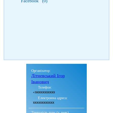
Facebook
(
0
)
Організатор:
Літневський Ігор
Іванович
Телефон:
+380XXXXXXXXX
Електронна адреса:
XXXXXXXXXXXX
Тривалість туру (у днях)