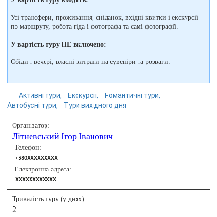
У вартість туру входить:
Усі трансфери, проживання, сніданок, вхідні квитки і екскурсії
по маршруту, робота гіда і фотографа та самі фотографії.
У вартість туру НЕ включено:
Обіди і вечері, власні витрати на сувеніри та розваги.
Активні тури
Екскурсії
Романтичні тури
Автобусні тури
Тури вихідного дня
Організатор:
Літневський Ігор Іванович
Телефон:
+380XXXXXXXXX
Електронна адреса:
XXXXXXXXXXXX
Тривалість туру (у днях)
2