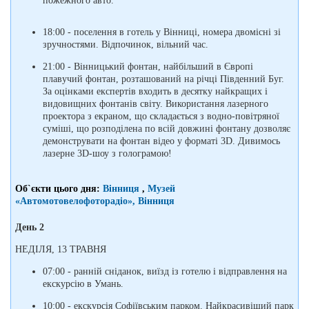
пожежного авто.
18:00 - поселення в готель у Вінниці, номера двомісні зі
зручностями. Відпочинок, вільний час.
21:00 - Вінницький фонтан, найбільший в Європі
плавучий фонтан, розташований на річці Південний Буг.
За оцінками експертів входить в десятку найкращих і
видовищних фонтанів світу. Використання лазерного
проектора з екраном, що складається з водно-повітряної
суміші, що розподілена по всій довжині фонтану дозволяє
демонструвати на фонтан відео у форматі 3D. Дивимось
лазерне 3D-шоу з голограмою!
Об`єкти цього дня:
Вінниця
,
Музей
«Автомотовелофоторадіо», Вінниця
День 2
НЕДІЛЯ, 13 ТРАВНЯ
07:00 - ранній сніданок, виїзд із готелю і відправлення на
екскурсію в Умань.
10:00 - екскурсія Софіївським парком. Найкрасивіший парк