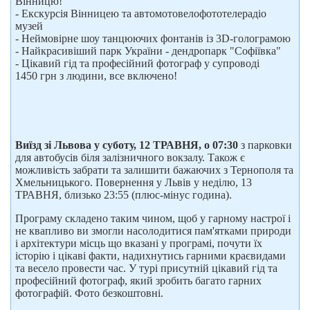
Вінницю!
- Екскурсія Вінницею та автомотовелофототелерадіо
музей
- Неймовірне шоу танцюючих фонтанів із 3D-голограмою
- Найкрасивіший парк України - дендропарк "Софіївка"
- Цікавий гід та професійний фотограф у супроводі
1450 грн з людини, все включено!
Виїзд зі Львова у суботу, 12 ТРАВНЯ, о 07:30
з парковки
для автобусів біля залізничного вокзалу. Також є
можливість забрати та залишити бажаючих з Тернополя та
Хмельницького. Повернення у Львів у неділю, 13
ТРАВНЯ, близько 23:55 (плюс-мінус година).
Програму складено таким чином, щоб у гарному настрої і
не квапливо ви змогли насолодитися пам'ятками природи
і архітектури місць що вказані у програмі, почути їх
історію і цікаві факти, надихнутись гарними краєвидами
та весело провести час. У турі присутній цікавий гід та
професійний фотограф, який зробить багато гарних
фотографій. Фото безкоштовні.