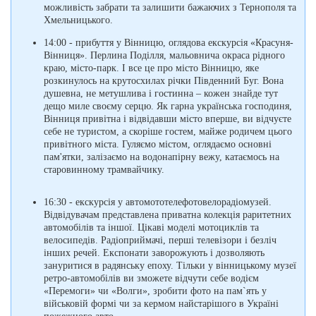
можливість забрати та залишити бажаючих з Тернополя та
Хмельницького.
14:00 - прибуття у Вінницю, оглядова екскурсія «Красуня-
Вінниця». Перлина Поділля, мальовнича окраса рідного
краю, місто-парк. І все це про місто Вінницю, яке
розкинулось на крутосхилах річки Південний Буг. Вона
душевна, не метушлива і гостинна – кожен знайде тут
дещо миле своєму серцю. Як гарна українська господиня,
Вінниця привітна і відвідавши місто вперше, ви відчуєте
себе не туристом, а скоріше гостем, майже родичем цього
привітного міста. Гуляємо містом, оглядаємо основні
пам'ятки, залізаємо на водонапірну вежу, катаємось на
старовинному трамвайчику.
16:30 - екскурсія у автомототелефотовелорадіомузей.
Відвідувачам представлена приватна колекція раритетних
автомобілів та іншої. Цікаві моделі мотоциклів та
велосипедів. Радіоприймачі, перші телевізори і безліч
інших речей. Експонати заворожують і дозволяють
зануритися в радянську епоху. Тільки у вінницькому музеї
ретро-автомобілів ви зможете відчути себе водієм
«Перемоги» чи «Волги», зробити фото на пам`ять у
військовій формі чи за кермом найстарішого в Україні