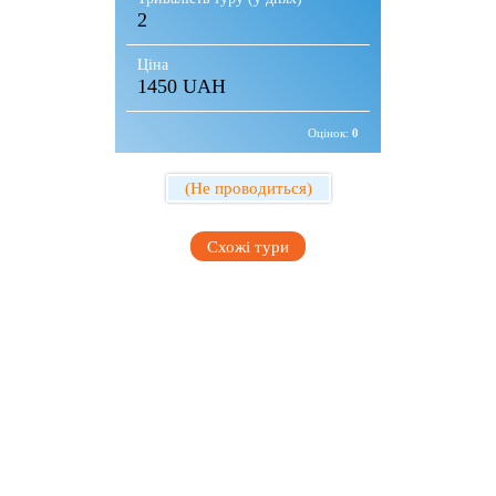
2
Ціна
1450 UAH
Оцінок:
0
(Не проводиться)
Схожі тури