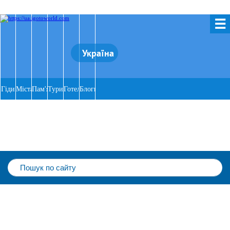
☰
Україна
Гіди
Міста
Пам'ятки
Тури
Готелі
Блоги