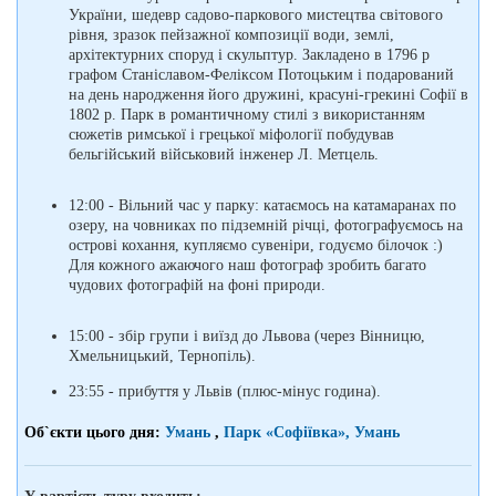
України, шедевр садово-паркового мистецтва світового
рівня, зразок пейзажної композиції води, землі,
архітектурних споруд і скульптур. Закладено в 1796 р
графом Станіславом-Феліксом Потоцьким і подарований
на день народження його дружині, красуні-грекині Софії в
1802 р. Парк в романтичному стилі з використанням
сюжетів римської і грецької міфології побудував
бельгійський військовий інженер Л. Метцель.
12:00 - Вільний час у парку: катаємось на катамаранах по
озеру, на човниках по підземній річці, фотографуємось на
острові кохання, купляємо сувеніри, годуємо білочок :)
Для кожного ажаючого наш фотограф зробить багато
чудових фотографій на фоні природи.
15:00 - збір групи і виїзд до Львова (через Вінницю,
Хмельницький, Тернопіль).
23:55 - прибуття у Львів (плюс-мінус година).
Об`єкти цього дня:
Умань
,
Парк «Софіївка», Умань