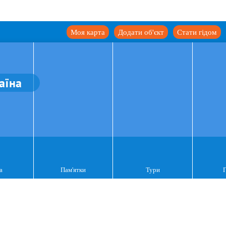
Моя карта
Додати об'єкт
Стати гідом
аїна
а
Пам'ятки
Тури