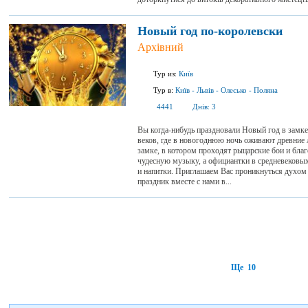
Новый год по-королевски
Архівний
Тур из:
Київ
Тур в:
Київ
-
Львів
-
Олесько
-
Поляна
4441
Днів:
3
Вы когда-нибудь праздновали Новый год в зам
веков, где в новогоднюю ночь оживают древние 
замке, в котором проходят рыцарские бои и бла
чудесную музыку, а официантки в средневековы
и напитки. Приглашаем Вас проникнуться духом
праздник вместе с нами в...
Ще 10