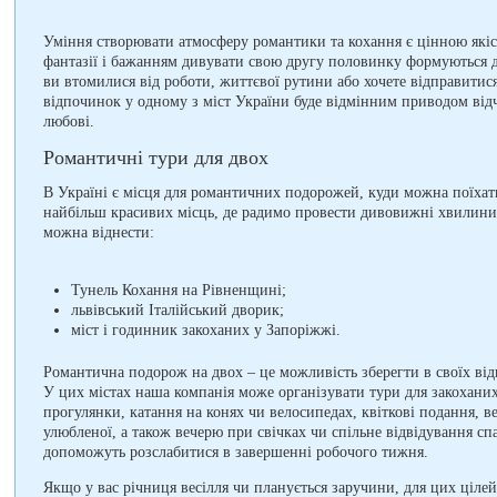
Уміння створювати атмосферу романтики та кохання є цінною якіс
фантазії і бажанням дивувати свою другу половинку формуються 
ви втомилися від роботи, життєвої рутини або хочете відправити
відпочинок у одному з міст України буде відмінним приводом від
любові.
Романтичні тури для двох
В Україні є місця для романтичних подорожей, куди можна поїхат
найбільш красивих місць, де радимо провести дивовижні хвилини 
можна віднести:
Тунель Кохання на Рівненщині;
львівський Італійський дворик;
міст і годинник закоханих у Запоріжжі.
Романтична подорож на двох – це можливість зберегти в своїх від
У цих містах наша компанія може організувати тури для закоханих,
прогулянки, катання на конях чи велосипедах, квіткові подання, в
улюбленої, а також вечерю при свічках чи спільне відвідування с
допоможуть розслабитися в завершенні робочого тижня.
Якщо у вас річниця весілля чи планується заручини, для цих ціле