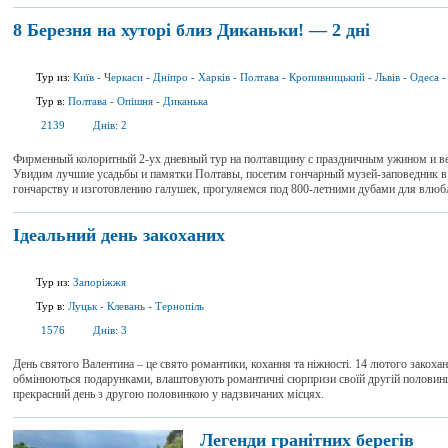
8 Березня на хуторі близ Диканьки! — 2 дні
Тур из:
Київ
-
Черкаси
-
Дніпро
-
Харків
-
Полтава
-
Кропивницький
-
Львів
-
Одеса
Тур в:
Полтава
-
Опішня
-
Диканька
2139
Днів:
2
Фирменный колоритный 2-ух дневный тур на полтавщину с праздничным ужином и ве
Увидим лучшие усадьбы и памятки Полтавы, посетим гончарный музей-заповедник в 
гончарству и изготовлению галушек, прогуляемся под 800-летними дубами для влюб
Ідеальний день закоханих
Тур из:
Запоріжжя
Тур в:
Луцьк
-
Клевань
-
Тернопіль
1576
Днів:
3
День святого Валентина – це свято романтики, кохання та ніжності. 14 лютого закоха
обмінюються подарунками, влаштовують романтичні сюрпризи своїй другій половинц
прекрасний день з другою половинкою у надзвичаних місцях.
Легенди гранітних берегів