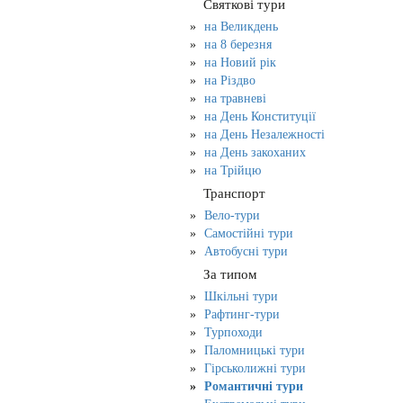
Святкові тури
на Великдень
на 8 березня
на Новий рік
на Різдво
на травневі
на День Конституції
на День Незалежності
на День закоханих
на Трійцю
Транспорт
Вело-тури
Самостійні тури
Автобусні тури
За типом
Шкільні тури
Рафтинг-тури
Турпоходи
Паломницькі тури
Гірськолижні тури
Романтичні тури