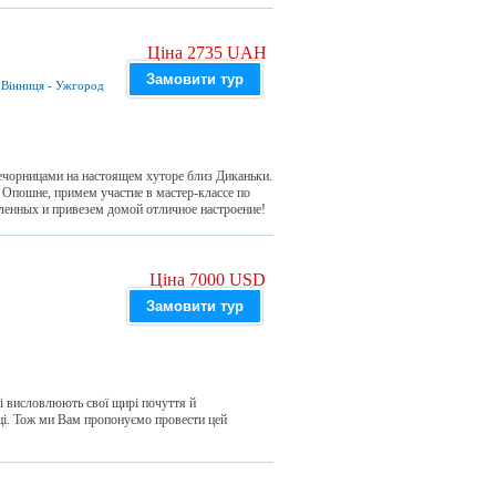
Ціна 2735 UAH
Замовити тур
-
Вінниця
-
Ужгород
чорницами на настоящем хуторе близ Диканьки.
Опошне, примем участие в мастер-классе по
ленных и привезем домой отличное настроение!
Ціна 7000 USD
Замовити тур
ні висловлюють свої щирі почуття й
і. Тож ми Вам пропонуємо провести цей