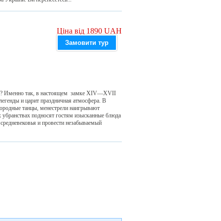
Ціна від 1890 UAH
Замовити тур
ке? Именно так, в настоящем замке XIV—XVII
легенды и царит праздничная атмосфера. В
городные танцы, менестрели наигрывают
х убранствах подносят гостям изысканные блюда
 средневековья и провести незабываемый