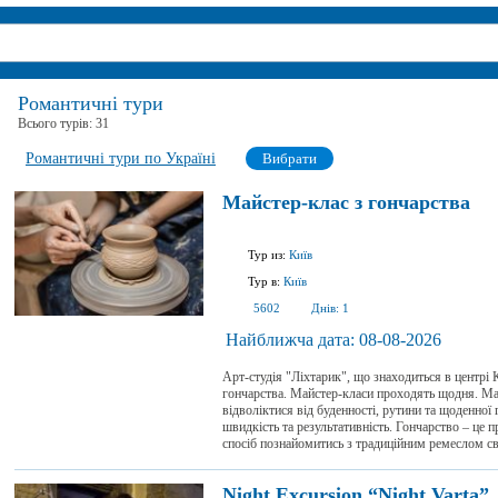
Романтичні тури
Всього турів:
31
Романтичні тури по Україні
Вибрати
Майстер-клас з гончарства
Тур из:
Київ
Тур в:
Київ
5602
Днів:
1
Найближча дата:
08-08-2026
Арт-студія "Ліхтарик", що знаходиться в центрі
гончарства. Майстер-класи проходять щодня. Май
відволіктися від буденності, рутини та щоденної 
швидкість та результативність. Гончарство – це 
спосіб познайомитись з традиційним ремеслом сво
Night Excursion “Night Varta”