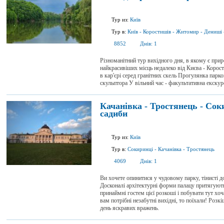
Тур из:
Київ
Тур в:
Київ
-
Коростишів
-
Житомир
-
Дениші
8852
Днів:
1
Різноманітний тур вихідного дня, в якому є приро
найкрасивіших місць недалеко від Києва - Корос
в кар'єрі серед гранітних скель Прогулянка парк
скульптора У вільний час - факультативна екскур
Качанівка - Тростянець - Сок
садиби
Тур из:
Київ
Тур в:
Сокиринці
-
Качанівка
-
Тростянець
4069
Днів:
1
Ви хочете опинитися у чудовому парку, тінисті д
Досконалі архітектурні форми палацу притягують,
принаймні гостем цієї розкоші і побувати тут хо
вам потрібні незабутні вихідні, то поїхали! Розк
день яскравих вражень.