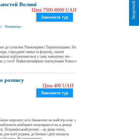
Зворотній зв`язок
ьностей Волині
Ціна 7500-8000 UAH
Замовити тур
ог
-
Вишнівець
-
ме до сучасних Рівненщини і Тернопільщини. На
иди, стародавні замки та фортеці, смачні
ижніше відбуватиметься у саму новорічну ніч –
ас у гості! Найнезвичайніше святкування Нового
о розпису
Ціна 400 UAH
Замовити тур
 Києва запрошує всіх бажаючих на майстер-клас з
 набувають неабиякої популярності як в декорі
єру. Петриківський розпис – це дещо тепле,
 для всієї родини, де батьки і діти зможуть
 України. Ви перенесетесь...