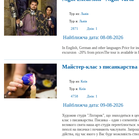
Тур из:
Львів
Тур в:
Львів
2871
Днів:
1
Найближча дата:
08-08-2026
In English, German and other languages:Price for i
excursion -20% from pricesThe tour is available in
Майстер-клас з писанкарства
Тур из:
Київ
Тур в:
Київ
4758
Днів:
1
Найближча дата:
09-08-2026
Художня студія "Ліхтарик", що знаходиться в це
клас з писанкарства. Писанка – один з елементів
великого свята наша арт-студія перевтілюється:
пензлі на писачки і починають чаклувати. Запро
дійства, під час якого у Вас буде можливість ств