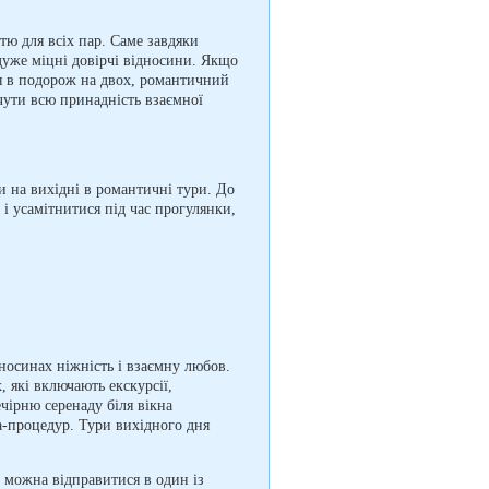
тю для всіх пар. Саме завдяки
дуже міцні довірчі відносини. Якщо
ся в подорож на двох, романтичний
чути всю принадність взаємної
и на вихідні в романтичні тури. До
і усамітнитися під час прогулянки,
носинах ніжність і взаємну любов.
 які включають екскурсії,
ечірню серенаду біля вікна
па-процедур. Тури вихідного дня
й можна відправитися в один із