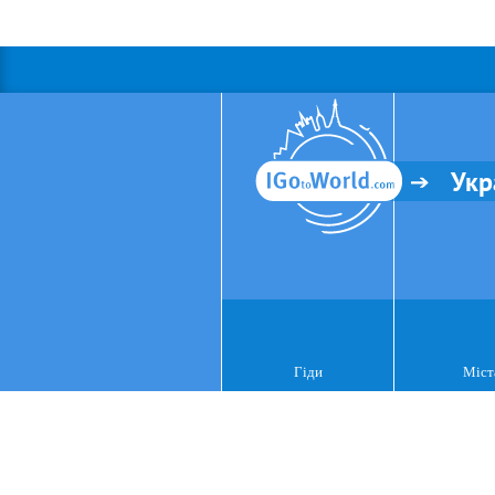
Укр
Гіди
Міст