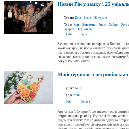
Новий Рік у замку і 25 унікал
Тур из:
Київ
-
Рівне
-
Житомир
Тур в:
Київ
-
Житомир
-
Рівне
-
Дубно
-
Остр
Збараж
-
Тернопіль
1582
Днів:
3
Захоплююча новорічна подорож на Волинь – а са
кожному кроці на нас чекатимуть прекрасні краєв
частування та гостинні господарі. Але найдивов
справжній князівський замок оживе і чекатиме В
року у Вашому житті!
Майстер-клас з петриківськог
Тур из:
Київ
Тур в:
Київ
2084
Днів:
1
Арт-студія "Ліхтарик", що знаходиться в центрі
петриківського розпису. Сьогодні етнічні мотиви
предметів побуту, так і в дизайні одягу та інтер’
домашнє і традиційне. Це прекрасний майстер-клас
доторкнутися до витоків декоративного мистецтва