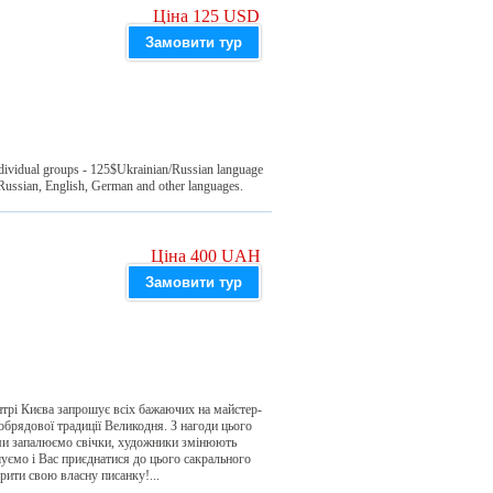
Ціна 125 USD
Замовити тур
ndividual groups - 125$Ukrainian/Russian language
 Russian, English, German and other languages.
Ціна 400 UAH
Замовити тур
нтрі Києва запрошує всіх бажаючих на майстер-
 обрядової традиції Великодня. З нагоди цього
 ми запалюємо свічки, художники змінюють
шуємо і Вас приєднатися до цього сакрального
орити свою власну писанку!...