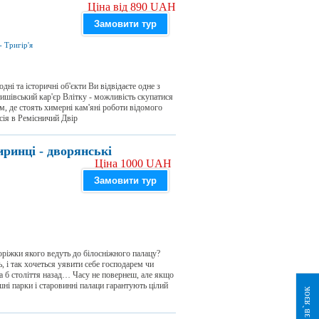
Ціна від 890 UAH
Замовити тур
-
Тригір'я
дні та історичні об'єкти Ви відвідаєте одне з
тишівський кар'єр Влітку - можливість скупатися
ом, де стоять химерні кам'яні роботи відомого
сія в Ремісничий Двір
иринці - дворянські
Ціна 1000 UAH
Замовити тур
оріжки якого ведуть до білосніжного палацу?
 і так хочеться уявити себе господарем чи
ча б століття назад… Часу не повернеш, але якщо
ішні парки і старовинні палаци гарантують цілий