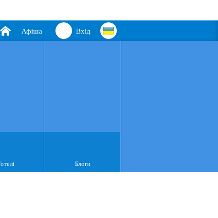
Афіша
Вхід
Готелі
Блоги