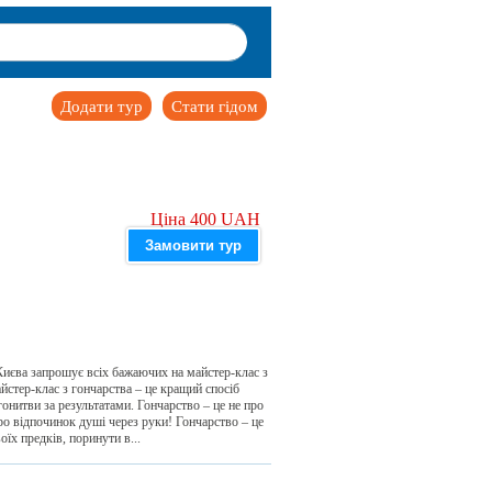
Додати тур
Стати гідом
Ціна 400 UAH
Замовити тур
 Києва запрошує всіх бажаючих на майстер-клас з
стер-клас з гончарства – це кращий спосіб
гонитви за результатами. Гончарство – це не про
про відпочинок душі через руки! Гончарство – це
їх предків, поринути в...