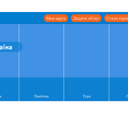
Моя карта
Додати об'єкт
Стати гідо
аїна
а
Пам'ятки
Тури