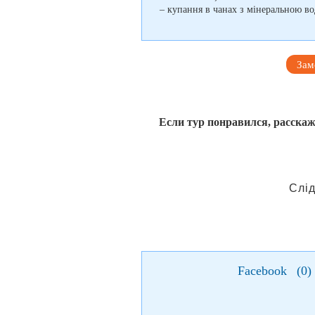
– купання в чанах з мінеральною вод
Зам
Если тур понравился, расскаж
Слід
Facebook
(
0
)