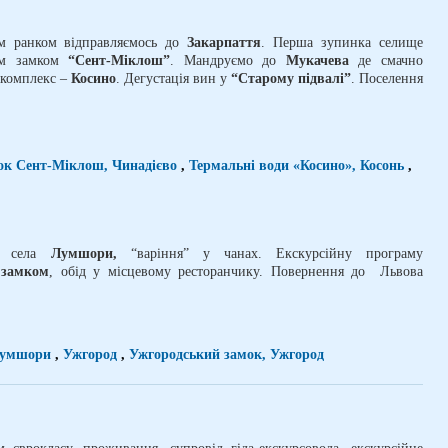
им ранком відправляємось до
Закарпаття
. Перша зупинка селище
ним замком
“Сент-Міклош”
. Мандруємо до
Мукачева
де смачно
 комплекс –
Косино
. Дегустація вин у
“Старому підвалі”
. Поселення
ок Сент-Міклош, Чинадієво
,
Термальні води «Косино», Косонь
,
до села
Лумшори,
“варіння” у чанах. Екскурсійну програму
а
замком
, обід у місцевому ресторанчику. Повернення до Львова
Лумшори
,
Ужгород
,
Ужгородський замок, Ужгород