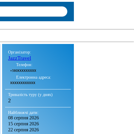
Організатор:
JazzTravel
Телефон:
+380XXXXXXXXX
Електронна адреса:
XXXXXXXXXXXX
Тривалість туру (у днях)
2
Найближчі дати:
08 серпня 2026
15 серпня 2026
22 серпня 2026