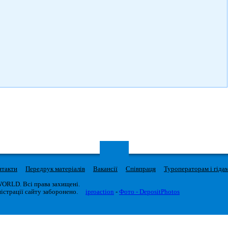
нтакти
Передрук матеріалів
Вакансії
Співпраця
Туроператорам і гіда
WORLD. Всі права захищені.
істрації сайту заборонено.
iproaction
-
Фото - DepositPhotos