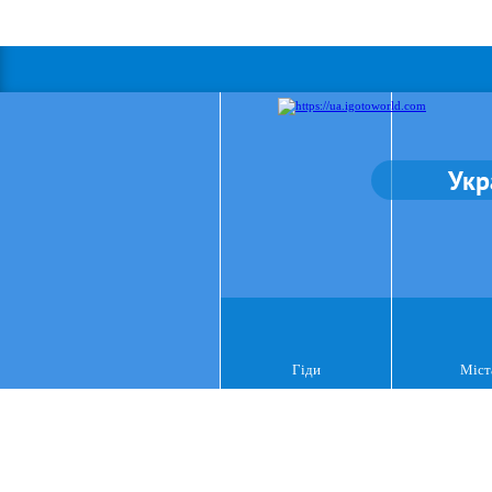
Укр
Гіди
Міст