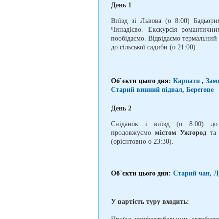
День 1
Виїзд зі Львова (о 8:00) Бадьор
Чинадієво. Екскурсія романтич
пообідаємо. Відвідаємо термальний
до сільської садиби (о 21:00).
Об`єкти цього дня:
Карпати
,
Зам
Старий винний підвал, Берегове
День 2
Сніданок і виїзд (о 8:00) 
продовжуємо
містом Ужгород
т
(орієнтовно о 23:30).
Об`єкти цього дня:
Старий чан, 
У вартість туру входить: