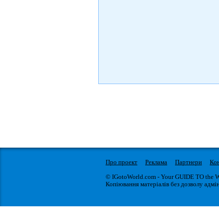
Про проект
Реклама
Партнери
Ко
© IGotoWorld.com - Your GUIDE TO the 
Копіювання матеріалів без дозволу адмін