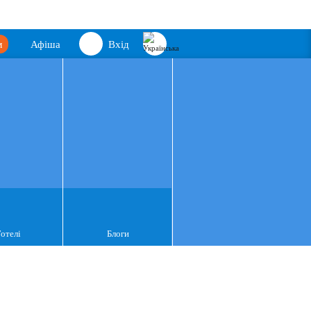
м
Афіша
Вхід
Готелі
Блоги