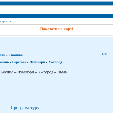
акарпаття
Показати на карті
5680
ати
-
Свалява
осонь
-
Берегове
-
Лумшори
-
Ужгород
– Косино – Лумшори – Ужгород – Львів
Програма туру: