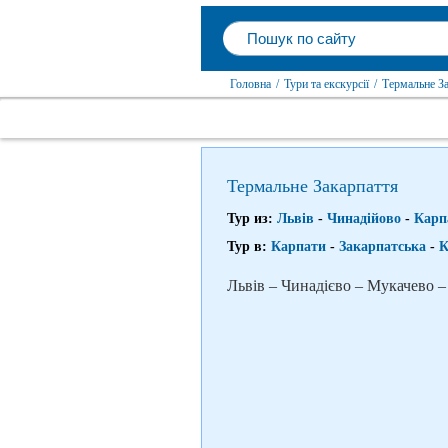
Головна
/
Тури та екскурсії
/
Термальне З
Термальне Закарпаття
Тур из:
Львів
-
Чинадійово
-
Карп
Тур в:
Карпати
-
Закарпатська
-
К
Львів – Чинадієво – Мукачево 