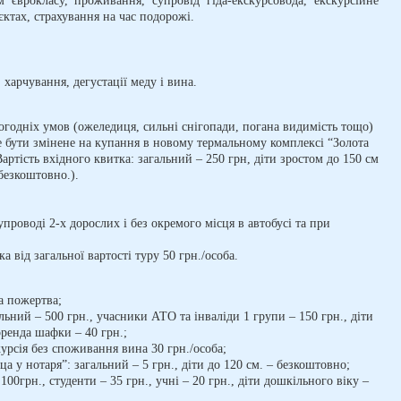
 єврокласу, проживання, супровід гіда-екскурсовода, екскурсійне
ктах, страхування на час подорожі.
 харчування, дегустації меду і вина.
огодніх умов (ожеледиця, сильні снігопади, погана видимість тощо)
 бути змінене на купання в новому термальному комплексі “Золота
Вартість вхідного квитка: загальний – 250 грн, діти зростом до 150 см
 безкоштовно.).
упроводі 2-х дорослих і без окремого місця в автобусі та при
а від загальної вартості туру 50 грн./особа.
а пожертва;
льний – 500 грн., учасники АТО та інваліди 1 групи – 150 грн., діти
оренда шафки – 40 грн.;
скурсія без споживання вина 30 грн./особа;
ца у нотаря”: загальний – 5 грн., діти до 120 см. – безкоштовно;
00грн., студенти – 35 грн., учні – 20 грн., діти дошкільного віку –