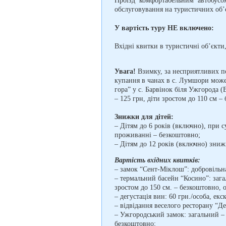
Проїзд комфортабельним автобусом
обслуговування на туристичних об’є
У вартість туру НЕ включено:
Вхідні квитки в туристичні об’єкти,
Увага!
Взимку, за несприятливих п
купання в чанах в с. Лумшори може
гора” у с. Барвінок біля Ужгорода (
– 125 грн, діти зростом до 110 см –
Знижки для дітей:
– Дітям до 6 років (включно), при с
проживанні – безкоштовно;
– Дітям до 12 років (включно) знижк
Вартість вхідних квитків:
– замок “Сент-Міклош”: добровільн
– термальний басейн “Косино”: зага
зростом до 150 см. – безкоштовно, 
– дегустація вин: 60 грн./особа, ек
– відвідання веселого ресторану “Де
– Ужгородський замок: загальний – 1
безкоштовно;