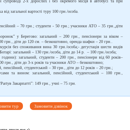
и супроводі 2-х дорослих і без окремого місця в автобусі та при
а від загальної вартості туру 100 грн./особа.
енсійний – 70 грн.; студенти - 50 грн.; учасники АТО – 35 грн.,діти
ронок” у Берегово: загальний – 200 грн., пенсіонери за віком –
100 грн., діти до 120 см. – безкоштовно, оренда шафки – 20 грн..
кскурсія без споживання вина 30 грн./особа;- дегустація шести видів
отарі: загальний – 130 грн./особа, діти до 14 р. – 100 грн./особа;
 години): загальний, студенти – 200 грн., пенсіонери від 60 років–
100 грн., діти до 3-х років та учасники АТО – безкоштовно;
, пенсійний, студентський – 30 грн., діти до 12 років – 20 грн.;
усами та вином: загальний, пенсійний, студентський – 100 грн.,
“
Party
в Закарпатті”: 149 грн., учні – 75 грн.
овити тур
Замовити дзвінок
ите друзьям :)