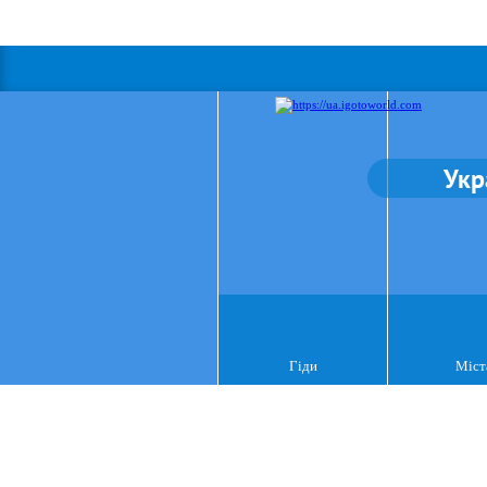
Укр
Гіди
Міст