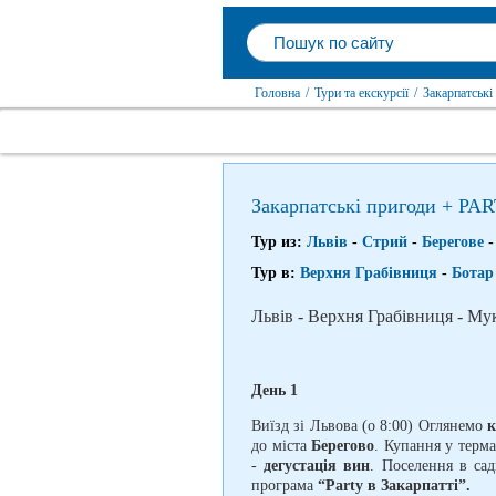
Головна
/
Тури та екскурсії
/
Закарпатські
Закарпатські пригоди + PAR
Тур из:
Львів
-
Стрий
-
Берегове
Тур в:
Верхня Грабівниця
-
Ботар
Львів - Верхня Грабівниця - Му
День 1
Виїзд зі Львова (о 8:00) Оглянемо
к
до міста
Берегово
. Купання у терм
-
дегустація вин
. Поселення в сад
програма
“Party в Закарпатті”.