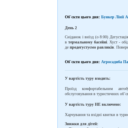
Об`єкти цього дня:
Бункер Лінії 
День 2
Сніданок і виїзд (о 8:00) Дегустаці
в
термальному басейні
. Хуст - обі
де
продегустуємо равликів
. Повер
Об`єкти цього дня:
Агросадиба Па
У вартість туру входить:
Проїзд комфортабельним автобу
обслуговування в туристичних об’єк
У вартість туру НЕ включено:
Харчування та вхідні квитки в тури
Знижки для дітей: