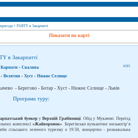
 пригоди + PARTY в Закарпатті
Показати на карті
TY в Закарпатті
4585
-
Карпати
-
Свалява
-
Велятин
-
Хуст
-
Нижнє Селище
качево - Берегово - Ботар - Хуст - Нижнє Селище - Львів
Програма туру:
арпатський бункер
у
Верхній Грабівниці
. Обід у Мукачеві. Переїзд
альних комплексі
«Жайворонок»
. Берегівське вулканічне низькогір’я
иби сільського зеленого туризму о 19:50, концертно - розважальна