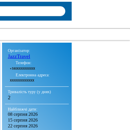
Організатор:
JazzTravel
Телефон:
+380XXXXXXXXX
Електронна адреса:
XXXXXXXXXXXX
Тривалість туру (у днях)
2
Найближчі дати:
08 серпня 2026
15 серпня 2026
22 серпня 2026