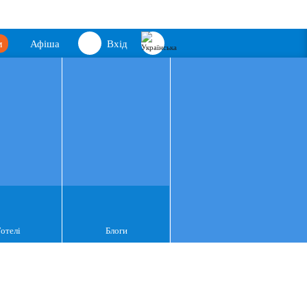
м
Афіша
Вхід
Готелі
Блоги