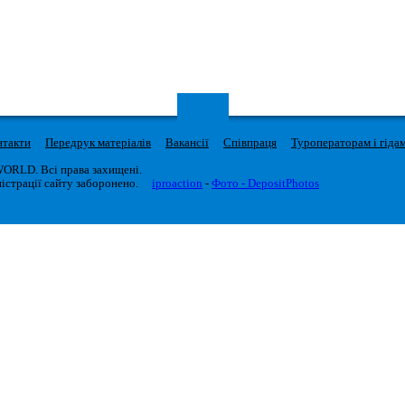
нтакти
Передрук матеріалів
Вакансії
Співпраця
Туроператорам і гіда
WORLD. Всі права захищені.
істрації сайту заборонено.
iproaction
-
Фото - DepositPhotos