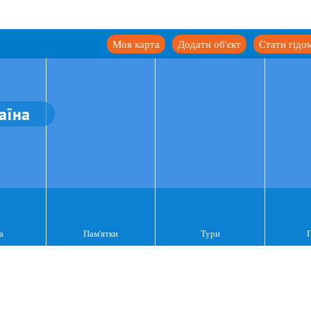
Моя карта
Додати об'єкт
Стати гідо
аїна
а
Пам'ятки
Тури