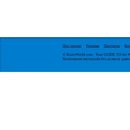
Про проект
Реклама
Партнери
Ко
© IGotoWorld.com - Your GUIDE TO the 
Копіювання матеріалів без дозволу адмін