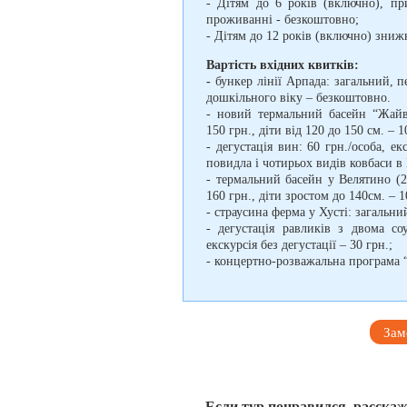
- Дітям до 6 років (включно), пр
проживанні - безкоштовно;
- Дітям до 12 років (включно) знижк
Вартість вхідних квитків:
-
бункер лінії Арпада: загальний, п
дошкільного віку – безкоштовно.
- новий термальний басейн “Жайво
150 грн., діти від 120 до 150 см. – 
- дегустація вин: 60 грн./особа, е
повидла і чотирьох видів ковбаси в Б
- термальний басейн у Велятино (2
160 грн., діти зростом до 140см. – 
- страусина ферма у Хусті: загальний
- дегустація равликів з двома со
екскурсія без дегустації – 30 грн.;
- концертно-розважальна програма 
Зам
Если тур понравился, расскаж