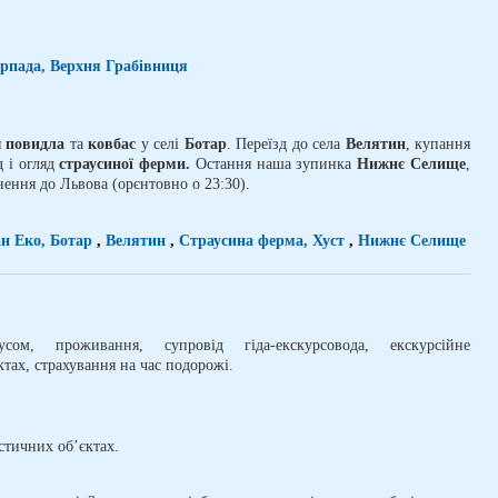
Арпада, Верхня Грабівниця
я
повидла
та
ковбас
у селі
Ботар
. Переїзд до села
Велятин
, купання
д і огляд
страусиної ферми.
Остання наша зупинка
Нижнє Селище
,
нення до Львова (орєнтовно о 23:30).
н Еко, Ботар
,
Велятин
,
Страусина ферма, Хуст
,
Нижнє Селище
сом, проживання, супровід гіда-екскурсовода, екскурсійне
тах, страхування на час подорожі.
стичних об’єктах.