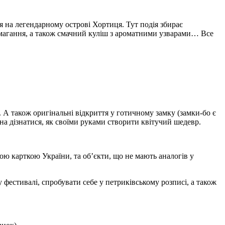
я на легендарному острові Хортиця. Тут подія збирає
 змагання, а також смачний куліш з ароматними узварами… Все
 А також оригінальні відкриття у готичному замку (замки-бо є
жна дізнатися, як своїми руками створити квітучий шедевр.
ною карткою України, та об’єкти, що не мають аналогів у
 фестивалі, спробувати себе у петриківському розписі, а також