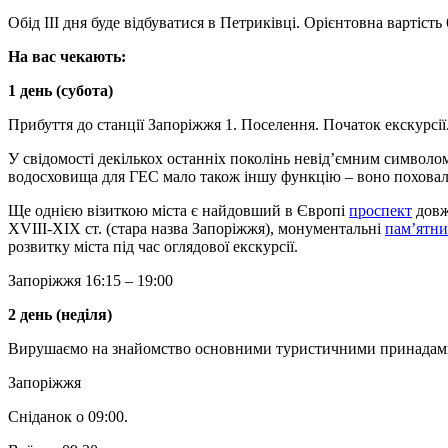
Обід ІІІ дня буде відбуватися в Петриківці. Орієнтовна вартість 
На вас чекають:
1 день (субота)
Прибуття до станції Запоріжжя 1. Поселення. Початок екскурсії
У свідомості декількох останніх поколінь невід’ємним символ
водосховища для ГЕС мало також іншу функцію – воно поховало
Ще однією візиткою міста є найдовший в Європі
проспект
довж
XVIII-XIX ст. (стара назва Запоріжжя), монументальні
пам’ятн
розвитку міста під час оглядової екскурсії.
Запоріжжя 16:15 – 19:00
2 день (неділя)
Вирушаємо на знайомство основними туристичними принадами 
Запоріжжя
Сніданок о 09:00.