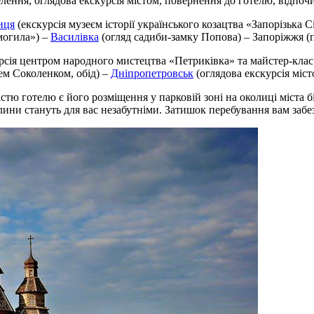
елення, оглядова екскурсія містом, повернення до готелю, відпоч
иця
(екскурсія музеєм історії українського козацтва «Запорізька С
могила») –
Василівка
(огляд садиби-замку Попова) – Запоріжжя (п
рсія центром народного мистецтва «Петриківка» та майстер-клас 
м Соколенком, обід) –
Дніпропетровськ
(оглядова екскурсія міст
істю готелю є його розміщення у парковій зоні на околиці міста
ни стануть для вас незабутніми. Затишок перебування вам забез