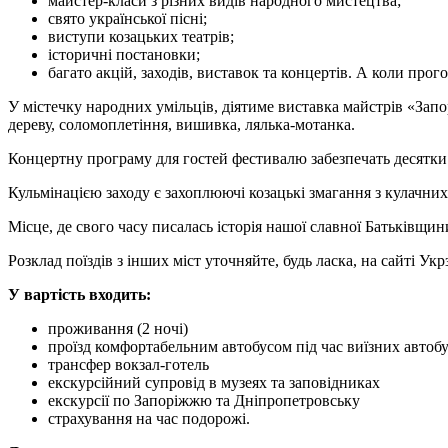
майстер-класи з різних видів народного мистецтва;
свято української пісні;
виступи козацьких театрів;
історичні постановки;
багато акцій, заходів, виставок та концертів. А коли пр
У містечку народних умільців, діятиме виставка майстрів «Запор
дереву, соломоплетіння, вишивка, лялька-мотанка.
Концертну програму для гостей фестивалю забезпечать десятки 
Кульмінацією заходу є захоплюючі козацькі змагання з кулачних 
Місце, де свого часу писалась історія нашої славної Батьківщи
Розклад поїздів з інших міст уточняйте, будь ласка, на сайті Укр
У вартість входить:
проживання (2 ночі)
проїзд комфортабельним автобусом під час виїзних автоб
трансфер вокзал-готель
екскурсійний супровід в музеях та заповідниках
екскурсії по Запоріжжю та Дніпропетровську
страхування на час подорожі.