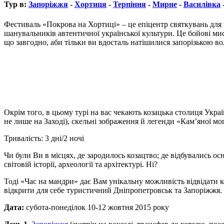
Тур в:
Запоріжжя
-
Хортиця
-
Терпіння
-
Мирне
-
Василівка
Фестиваль «Покрова на Хортиці» – це епіцентр святкувань для н
шанувальників автентичної української культури. Це бойові ми
що завгодно, аби тільки ви вдосталь натішилися запорізькою в
Окрім того, в цьому турі на вас чекають козацька столиця Укра
не лише на Заході), скельні зображення й легенди «Кам’яної мог
Тривалість: 3 дні/2 ночі
Чи були Ви в місцях, де зародилось козацтво; де відбувались ос
світовій історії, археології та архітектурі. Ні?
Тоді «Час на мандри» дає Вам унікальну можливість відвідати к
відкрити для себе туристичний Дніпропетровськ та Запоріжжя.
Дата:
субота-понеділок 10-12 жовтня 2015 року