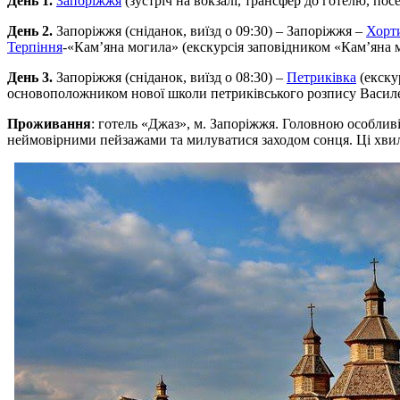
День 1.
Запоріжжя
(зустріч на вокзалі, трансфер до готелю, пос
День 2.
Запоріжжя (сніданок, виїзд о 09:30) – Запоріжжя –
Хорт
Терпіння
-«Кам’яна могила» (екскурсія заповідником «Кам’яна 
День 3.
Запоріжжя (сніданок, виїзд о 08:30) –
Петриківка
(екску
основоположником нової школи петриківського розпису Василе
Проживання
: готель «Джаз», м. Запоріжжя. Головною особлив
неймовірними пейзажами та милуватися заходом сонця. Ці хвили