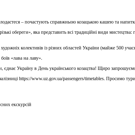
оголодаєтеся – почастують справжньою козацькою кашею та напит
ізькі обереги», яка представить всі традиційні види мистецтва: г
художніх колективів із різних областей України (майже 500 учасн
боїв «лава на лаву».
ни, єднає Україну в День українського козацтва! Щиро запрошуємо
залізниці https://www.uz.gov.ua/passengers/timetables. Просимо ту
усних екскурсій