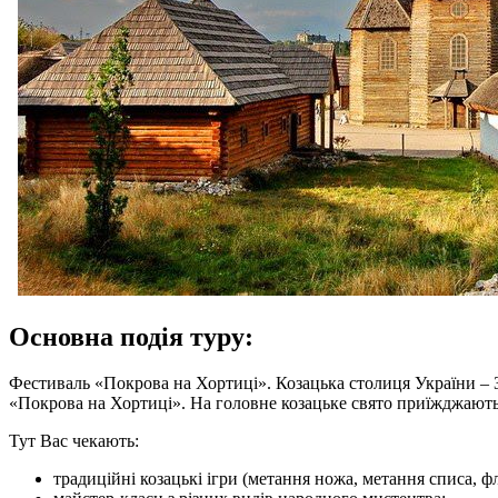
Основна подія туру:
Фестиваль «Покрова на Хортиці». Козацька столиця України – З
«Покрова на Хортиці». На головне козацьке свято приїжджають м
Тут Вас чекають:
традиційні козацькі ігри (метання ножа, метання списа, 