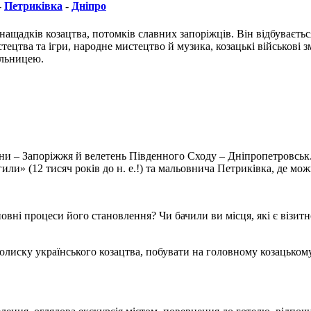
-
Петриківка
-
Дніпро
ащадків козацтва, потомків славних запоріжців. Він відбуваєтьс
стецтва та ігри, народне мистецтво й музика, козацькі військові
ольницею.
їни – Запоріжжя й велетень Південного Сходу – Дніпропетровськ.
или» (12 тисяч років до н. е.!) та мальовнича Петриківка, де мо
новні процеси його становлення? Чи бачили ви місця, які є візит
олиску українського козацтва, побувати на головному козацькому