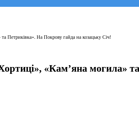
та Петриківка». На Покрову гайда на козацьку Січ!
Хортиці», «Кам’яна могила» т