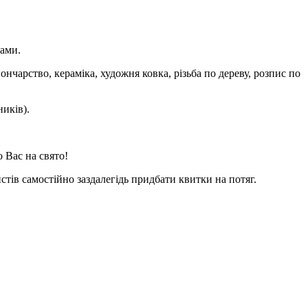
ками.
ончарство, кераміка, художня ковка, різьба по дереву, розпис по
иків).
 Вас на свято!
ристів самостійно заздалегідь придбати квитки на потяг.