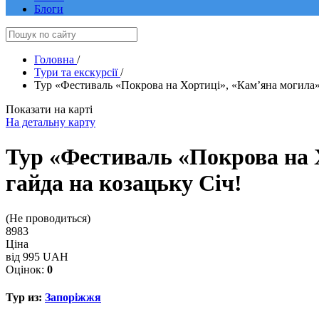
Блоги
Головна
/
Тури та екскурсії
/
Тур «Фестиваль «Покрова на Хортиці», «Кам’яна могила» 
Показати на карті
На детальну карту
Тур «Фестиваль «Покрова на 
гайда на козацьку Січ!
(Не проводиться)
8983
Ціна
від 995 UAH
Оцінок:
0
Тур из:
Запоріжжя