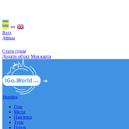
☰
Вхід
Афіша
Стати гідом
Додати об'єкт
Моя карта
Україна
Гіди
Міста
Пам'ятки
Тури
Готелі