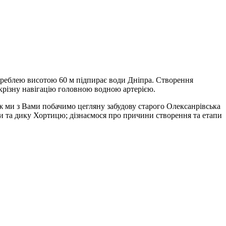
греблею висотою 60 м підпирає води Дніпра. Створення
крізну навігацію головною водною артерією.
 ми з Вами побачимо цегляну забудову старого Олексанрівська
и та дику Хортицю; дізнаємося про причини створення та етапи