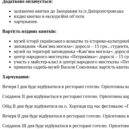
Додатково оплачується:
залізничні квитки до Запоріжжя та із Дніпропетровська
вхідні квитки в екскурсійні об’єкти
харчування.
Вартість вхідних квитків:
музей історії українського козацтва та історико-культурни
заповідник «Кам’яна могила»: дорослі – 15 грн., студенти, 
музей на території заповідника «Кам’яна могила»: дорослі –
центр народного мистецтва «Петриківка»: дорослі – 15 грн
участь у майстер-класі в центрі народного мистецтва «Петр
приватна садиба-музей Василя Соколенка: вартість квитка
Харчування:
Вечеря І дня буде відбуватися в ресторані готелю. Орієнтовна ва
Сніданок ІІ дня відбувається в ресторані готелю. Орієнтовна вар
Обід ІІ дня буде відбуватися на о. Хортиця під час фестивалю 
Вечеря ІІ дня буде відбуватися в ресторані готелю. Орієнтовна в
Сніданок ІІІ дня буде відбуватися в ресторані готелю. Орієнтовн