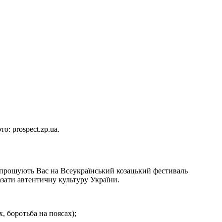
о: prospect.zp.ua.
запрошують Вас на Всеукраїнський козацький фестиваль
азати автентичну культуру України.
, боротьба на поясах);