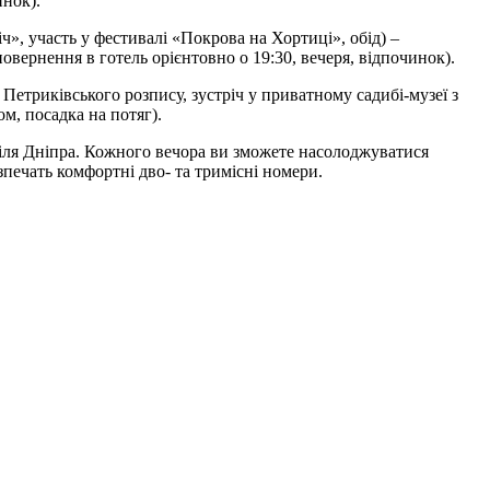
инок).
іч», участь у фестивалі «Покрова на Хортиці», обід) –
овернення в готель орієнтовно о 19:30, вечеря, відпочинок).
Петриківського розпису, зустріч у приватному садибі-музеї з
ом, посадка на потяг).
 біля Дніпра. Кожного вечора ви зможете насолоджуватися
печать комфортні дво- та тримісні номери.