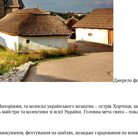
Джерело фот
апоріжжя, та колиска українського козацтва – острів Хортиця, 
айстри та колективи зі всієї України. Головна мета свята – пок
фланкування, фехтування на шаблях, козацьке гарцювання на конях