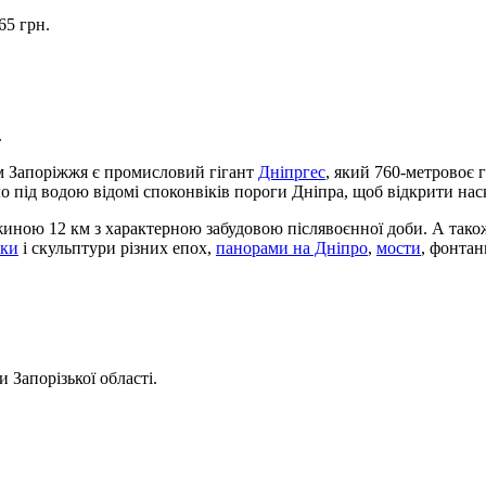
65 грн.
.
ом Запоріжжя є промисловий гігант
Дніпргес
, який 760-метровоє 
 під водою відомі споконвіків пороги Дніпра, щоб відкрити нас
иною 12 км з характерною забудовою післявоєнної доби. А також
ики
і скульптури різних епох,
панорами на Дніпро
,
мости
, фонтан
Запорізької області.