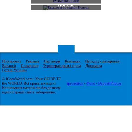
Попова
Про проект
Реклама
Партнери
Контакти
Передрук матеріалів
Вакансії
Співпраця
Туроператорам і гідам
Допомога
Готелі України
© IGotoWorld.com - Your GUIDE TO
the WORLD. Всі права захищені.
iproaction
-
Фото - DepositPhotos
Копіювання матеріалів без дозволу
адміністрації сайту заборонено.