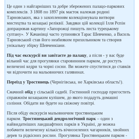
Це один з найгарніших та добре збережених палацо-паркових
комплексів. З 1808 по 1897 рік маєток належав родині
Тарновських, яка з захопленням колекціонувала витвори
мистецтва та козацькі реліквії. Завдяки цій колекції Ілля Рєпін
допрацював картину «Запорожці пишуть листа турецькому
султану». У Качанівці часто зупинявся Тарас Шевченко, а Василь
Тарновський став його неабияким прихильником та створив
унікальну збірку Шевченкіани.
Під час екскурсії ви завітаєте до палацу
, а після - у вас буде
вільний час для прогулянки старовинним парком, де ростуть
величезні кедри та чорні сосни. Ви можете спуститися до ставків
чи відпочити на мальовничих галявинах.
Переїзд у Тростянець
(Чернігівська, не Харківська область!).
Смачний
обід
у сільській садибі. Гостинний господар пригостить
справжнім козацьким кулішем, до якого подадуть домашні
соління. Обідати ви будете на свіжому повітрі.
Після обіду екскурсія мальовничим тростянецьким
парком.
Тростянецький дендрологічний парк
– один з
найвидатніших ландшафтних парків в Україні, де можна
побачити величезну кількість вічнозелених чагарників, хвойних
дерев та рідкісних рослин. Прогулянка Тростянецьким парком -