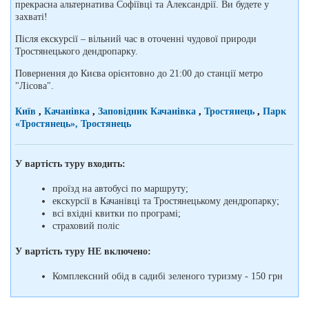
прекрасна альтернатива Софіївці та Александрії. Ви будете у
захваті!
Після екскурсії – вільний час в оточенні чудової природи
Тростянецького дендропарку.
Повернення до Києва орієнтовно до 21:00 до станції метро
"Лісова".
Київ
,
Качанівка
,
Заповідник Качанівка
,
Тростянець
,
Парк
«Тростянець», Тростянець
У вартість туру входить:
проїзд на автобусі по маршруту;
екскурсії в Качанівці та Тростянецькому дендропарку;
всі вхідні квитки по програмі;
страховий поліс
У вартість туру НЕ включено:
Комплексний обід в садибі зеленого туризму - 150 грн