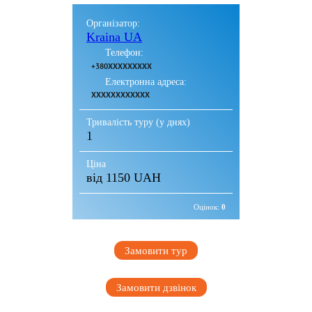
Організатор:
Kraina UA
Телефон:
+380XXXXXXXXX
Електронна адреса:
XXXXXXXXXXXX
Тривалість туру (у днях)
1
Ціна
від 1150 UAH
Оцінок:
0
Замовити тур
Замовити дзвінок