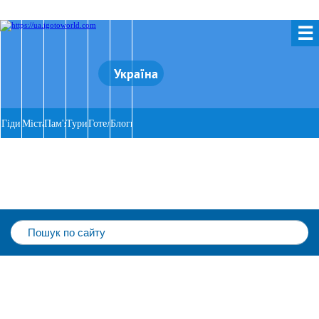
☰
Україна
Гіди
Міста
Пам'ятки
Тури
Готелі
Блоги