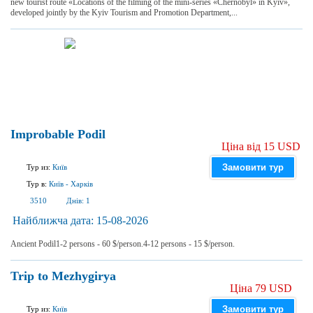
new tourist route «Locations of the filming of the mini-series «Chernobyl» in Kyiv»,
developed jointly by the Kyiv Tourism and Promotion Department,...
Improbable Podil
Ціна від 15 USD
Замовити тур
Тур из:
Київ
Тур в:
Київ
-
Харків
3510
Днів:
1
Найближча дата:
15-08-2026
Ancient Podil1-2 persons - 60 $/person.4-12 persons - 15 $/person.
Trip to Mezhygirya
Ціна 79 USD
Замовити тур
Тур из:
Київ