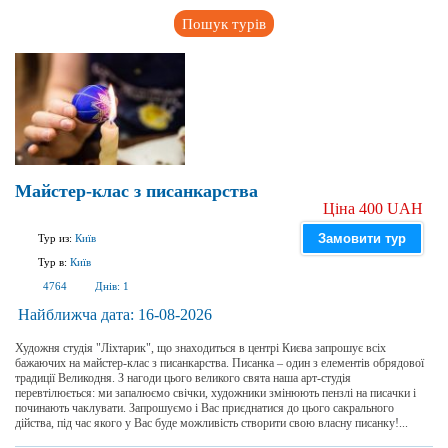
Пошук турів
Майстер-клас з писанкарства
Ціна 400 UAH
Замовити тур
Тур из:
Київ
Тур в:
Київ
4764
Днів:
1
Найближча дата:
16-08-2026
Художня студія "Ліхтарик", що знаходиться в центрі Києва запрошує всіх
бажаючих на майстер-клас з писанкарства. Писанка – один з елементів обрядової
традиції Великодня. З нагоди цього великого свята наша арт-студія
перевтілюється: ми запалюємо свічки, художники змінюють пензлі на писачки і
починають чаклувати. Запрошуємо і Вас приєднатися до цього сакрального
дійства, під час якого у Вас буде можливість створити свою власну писанку!...