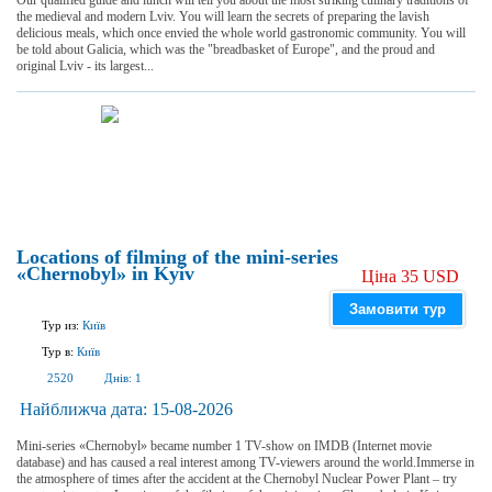
Our qualified guide and lunch will tell you about the most striking culinary traditions of
the medieval and modern Lviv. You will learn the secrets of preparing the lavish
delicious meals, which once envied the whole world gastronomic community. You will
be told about Galicia, which was the "breadbasket of Europe", and the proud and
original Lviv - its largest...
Locations of filming of the mini-series
«Chernobyl» in Kyiv
Ціна 35 USD
Замовити тур
Тур из:
Київ
Тур в:
Київ
2520
Днів:
1
Найближча дата:
15-08-2026
Mini-series «Chernobyl» became number 1 TV-show on IMDB (Internet movie
database) and has caused a real interest among TV-viewers around the world.Immerse in
the atmosphere of times after the accident at the Chernobyl Nuclear Power Plant – try