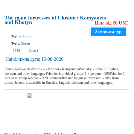
The main fortresses of Ukraine: Kamyanets
and Khotyn
Ціна від 60 USD
Замовити тур
Тур из:
Хотин
Тур в:
Хотин
3645
Днів:
1
Найближча дата:
15-08-2026
Kyiv - Kamyanets-Podilskyi - Khotyn - Kamyanets-Podilskyi - Kyiv In English,
German and other languages:Price for individual groups 1-3 persons - 90$Price for 1
person in group 4-6 pax - 60$Ukrainian/Russian language excursion -20% from
pricesThe tour is available in Russian, English, German and other languages.