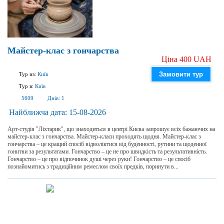
Майстер-клас з гончарства
Ціна 400 UAH
Замовити тур
Тур из:
Київ
Тур в:
Київ
5609
Днів:
1
Найближча дата:
15-08-2026
Арт-студія "Ліхтарик", що знаходиться в центрі Києва запрошує всіх бажаючих на
майстер-клас з гончарства. Майстер-класи проходять щодня. Майстер-клас з
гончарства – це кращий спосіб відволіктися від буденності, рутини та щоденної
гонитви за результатами. Гончарство – це не про швидкість та результативність.
Гончарство – це про відпочинок душі через руки! Гончарство – це спосіб
познайомитись з традиційним ремеслом своїх предків, поринути в...