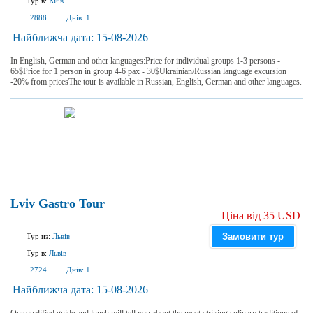
Тур в:
Київ
2888
Днів:
1
Найближча дата:
15-08-2026
In English, German and other languages:Price for individual groups 1-3 persons -
65$Price for 1 person in group 4-6 pax - 30$Ukrainian/Russian language excursion
-20% from pricesThe tour is available in Russian, English, German and other languages.
Lviv Gastro Tour
Ціна від 35 USD
Замовити тур
Тур из:
Львів
Тур в:
Львів
2724
Днів:
1
Найближча дата:
15-08-2026