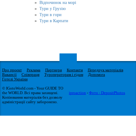
Відпочинок на морі
Тури у Грузію
Тури в гори
Тури в Карпати
Про проект
Реклама
Партнери
Контакти
Передрук матеріалів
Вакансії
Співпраця
Туроператорам і гідам
Допомога
Готелі України
© IGotoWorld.com - Your GUIDE TO
the WORLD. Всі права захищені.
iproaction
-
Фото - DepositPhotos
Копіювання матеріалів без дозволу
адміністрації сайту заборонено.