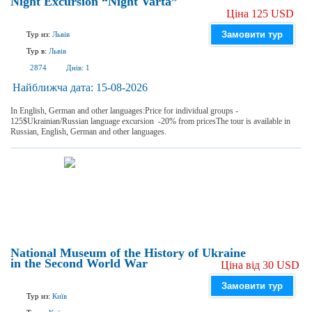
Night Excursion “Night Varta”
Ціна 125 USD
Замовити тур
Тур из:
Львів
Тур в:
Львів
2874
Днів:
1
Найближча дата:
15-08-2026
In English, German and other languages:Price for individual groups -
125$Ukrainian/Russian language excursion -20% from pricesThe tour is available in
Russian, English, German and other languages.
National Museum of the History of Ukraine
in the Second World War
Ціна від 30 USD
Замовити тур
Тур из:
Київ