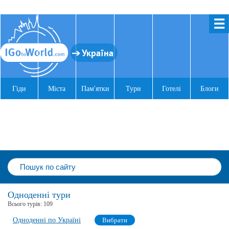
☰
Україна
Гіди
Міста
Пам'ятки
Тури
Готелі
Блоги
Одноденні тури
Всього турів:
109
Одноденні по Україні
Вибрати