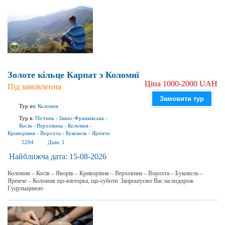
Золоте кільце Карпат з Коломиї
Ціна 1000-2000 UAH
Під замовлення
Замовити тур
Тур из:
Коломия
Тур в:
Пістинь
-
Івано-Франківська
-
Косів
-
Верховина
-
Коломия
-
Криворівня
-
Ворохта
-
Буковель
-
Яремче
5204
Днів:
1
Найближча дата:
15-08-2026
Коломия – Косів – Яворів – Криворівня – Верховина – Ворохта – Буковель –
Яремче – Коломия що-вівторка, що-суботи Запрошуємо Вас на подорож
Гуцульщиною