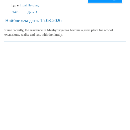
Тур в:
Нові Петрівці
2475
Днів:
1
Найближча дата:
15-08-2026
Since recently, the residence in Mezhyhirya has become a great place for school
excursions, walks and rest with the family.