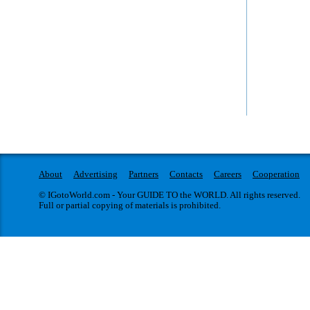
МЕРІ
METALLICA
28 жовтня Віктор Винник і МЕРІ виступлять у Івано-
Уникальное, бес
Франківському кіноконцертному залі «Арена центр» з
супер качество,
великим сольним концертом. У програмі прозвучать
получить неверо
найкращі пісні з попередніх п’яти альбомів, та добра
Metallica Show 
порція нового матеріалу.У зв’язку з пандемією музиканти
официальный Tri
вже майже два роки не виступали у Івано-Франківську,
самой группой Me
тому шанувальники...
Metallica Show 
100 артистов ор
исполнение. Met
когда классика 
и...
About
Advertising
Partners
Contacts
Careers
Cooperation
© IGotoWorld.com - Your GUIDE TO the WORLD. All rights reserved.
Full or partial copying of materials is prohibited.