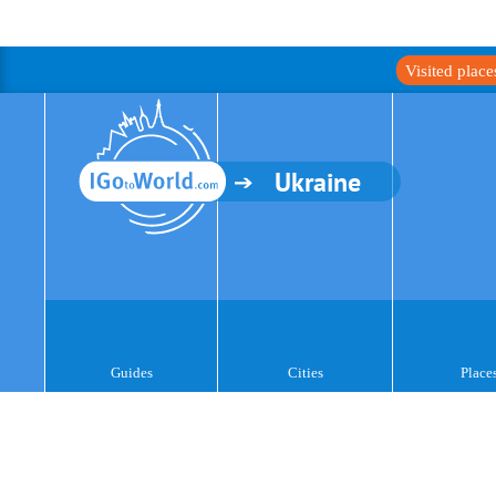
Visited plac
Ukraine
Guides
Cities
Place