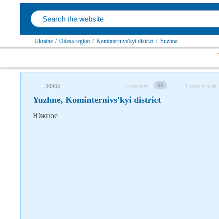
Follow us on social networks
Ukraine
/
Odesa region
/
Kominternivs'kyi district
/
Yuzhne
68
I was here
I want to visit
36983
Yuzhne, Kominternivs'kyi district
Южное