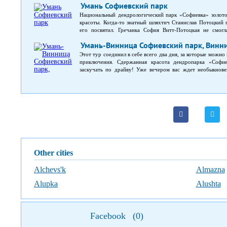
Умань Софиевский парк
Национальный дендрологический парк «Софиевка» золото
красоты. Когда-то знатный шляхтич Станислав Потоцкий 
его посвятил. Гречанка София Витт-Потоцкая не смогл
взаимностью старому хозяину. Тут оживают «Илиада» и «
Умань-Винница Софиевский парк, Винн
помнят 18–19 столетия!) и водопад, что-то тихо шепчут о
любители природы – за свежесть, дети – простор, свободу
Этот тур соединил в себе всего два дня, за которые можн
«Софиевка» славит имя старого Потоцкого и его жены, хотя 
приключения. Сдержанная красота дендропарка «Софие
заскучать по драйву! Уже вечером вас ждет необыкнове
оставляет равнодушными ни детей, ни взрослых. Утр
путешественников в усадьбу гения врачебного дела Нико
ставки Гитлера под Винницей «Вервольф». Разрушений бу
12 генералов и самого фюрера, а теперь остался лишь мол
мировой войны.
Other cities
Alchevs'k
Almazna
Alupka
Alushta
Facebook
(
0
)