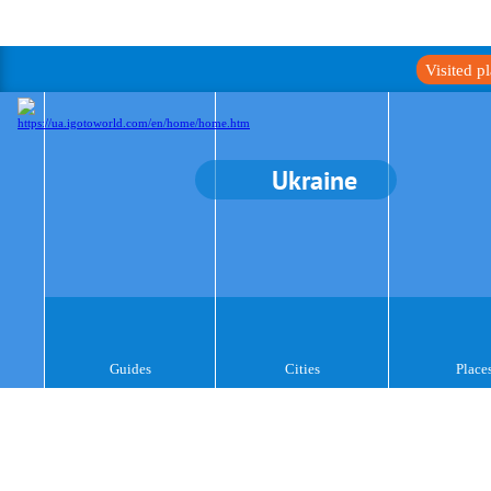
Visited p
Ukraine
Guides
Cities
Place