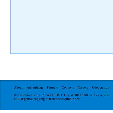
About
Advertising
Partners
Contacts
Careers
Cooperation
© IGotoWorld.com - Your GUIDE TO the WORLD. All rights reserved.
Full or partial copying of materials is prohibited.