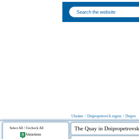
Ukraine
/
Dnipropetrovs'k region
/
Dnipro
The Quay in Dnipropetrovsk
Select All / Uncheck All
Attractions