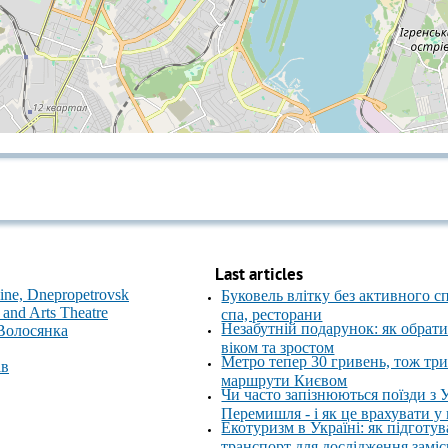
Last articles
ne, Dnepropetrovsk
Буковель влітку без активного с
and Arts Theatre
спа, ресторани
Незабутній подарунок: як обрати
 Волосянка
віком та зростом
Метро тепер 30 гривень, тож тр
ів
маршрути Києвом
Чи часто запізнюються поїзди з 
Перемишля - і як це врахувати у
Екотуризм в Україні: як підготув
транспорт для дослідження замі