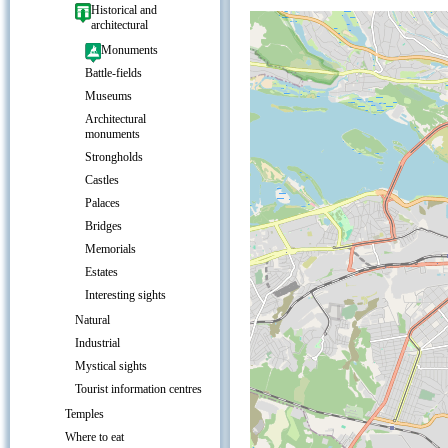
Historical and
architectural
Monuments
Battle-fields
Museums
Architectural
monuments
Strongholds
Castles
Palaces
Bridges
Memorials
Estates
Interesting sights
Natural
Industrial
Mystical sights
Tourist information centres
Temples
Where to eat