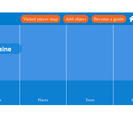
Visited places map
Add object
Become a guide
aine
s
Places
Tours