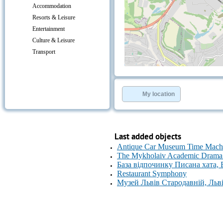
Accommodation
Resorts & Leisure
Entertainment
Culture & Leisure
Transport
+
−
⇧
©
OpenStreetMap
contributors.
My location
»
Last added objects
Antique Car Museum Time Machi
The Mykholaiv Academic Drama 
База відпочинку Писана хата,
Restaurant Symphony
Музей Львів Стародавній, Льв