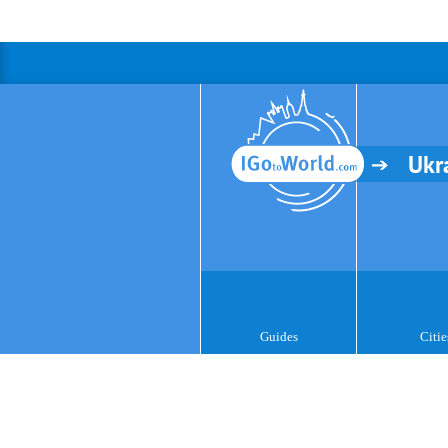
Ukr
Guides
Citie