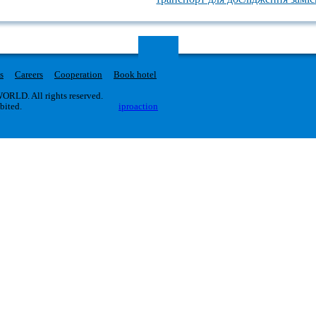
s
Careers
Cooperation
Book hotel
RLD. All rights reserved.
ibited.
iproaction