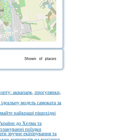
Shown
of
places
порту: аквапарк, прогулянки,
 ідеальну модель самоката за
имайте найкращі пішохідні
України до Хелма та
 плануванні поїздки
ати зручне екіпірування та
ських маршрутів на вихідних