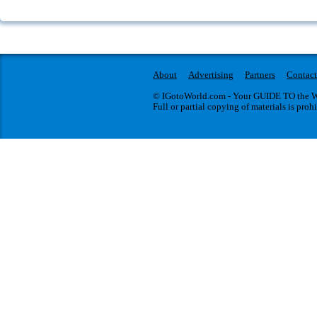
About
Advertising
Partners
Contact
© IGotoWorld.com - Your GUIDE TO the WO
Full or partial copying of materials is proh