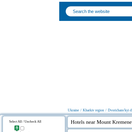
Ukraine
/
Kharkiv region
/
Dvorichаns'kyi di
Hotels near Mount Kremene
Select All / Uncheck All