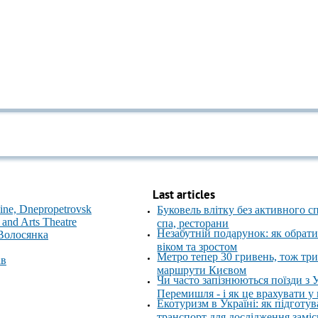
Last articles
ne, Dnepropetrovsk
Буковель влітку без активного с
and Arts Theatre
спа, ресторани
Незабутній подарунок: як обрати
 Волосянка
віком та зростом
Метро тепер 30 гривень, тож тр
ів
маршрути Києвом
Чи часто запізнюються поїзди з 
Перемишля - і як це врахувати у
Екотуризм в Україні: як підготув
транспорт для дослідження замі