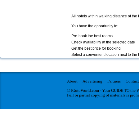
All hotels within walking distance of t
You have the opportunity to:
Pre-book the best rooms
Check availability at the selected date
Get the best price for booking
Select a convenient location next to the 
About
Advertising
Partners
Contact
© IGotoWorld.com - Your GUIDE TO the WO
Full or partial copying of materials is proh