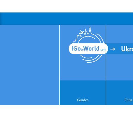
Ukr
Guides
Citie