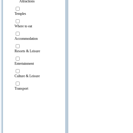
Attractions
Temples
Where to eat
Accommodation
Resorts & Leisure
Entertainment
Culture & Leisure
Transport