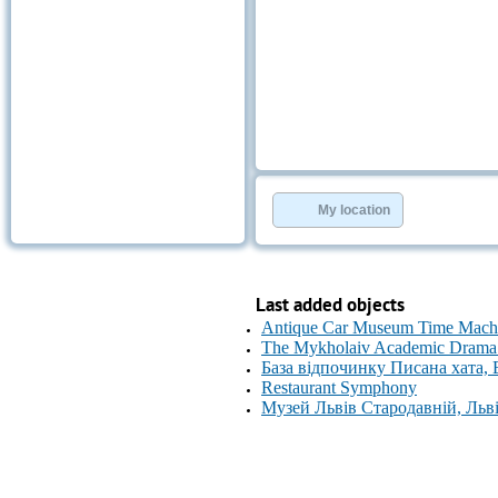
My location
Last added objects
Antique Car Museum Time Machi
The Mykholaiv Academic Drama 
База відпочинку Писана хата,
Restaurant Symphony
Музей Львів Стародавній, Льв