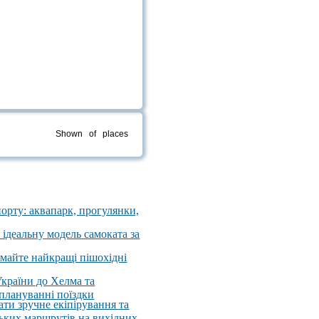
Shown
of
places
порту: аквапарк, прогулянки,
 ідеальну модель самоката за
имайте найкращі пішохідні
України до Хелма та
 плануванні поїздки
ати зручне екіпірування та
ських маршрутів на вихідних