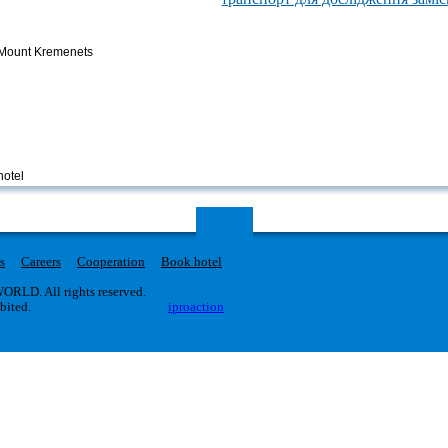
he Mount Kremenets
hotel
s
Careers
Cooperation
Book hotel
RLD. All rights reserved.
ibited.
iproaction