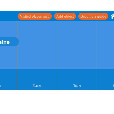
Visited places map
Add object
Become a guide
aine
s
Places
Tours