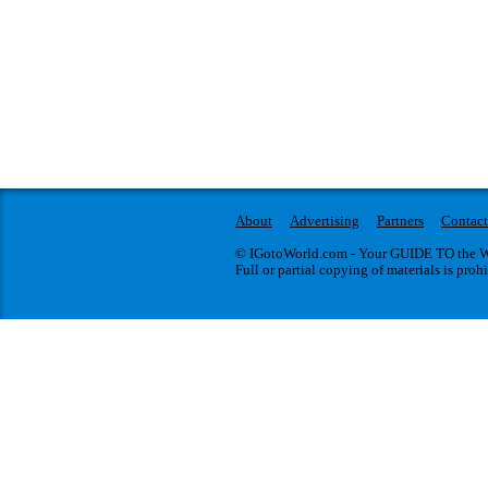
About
Advertising
Partners
Contact
© IGotoWorld.com - Your GUIDE TO the WO
Full or partial copying of materials is proh