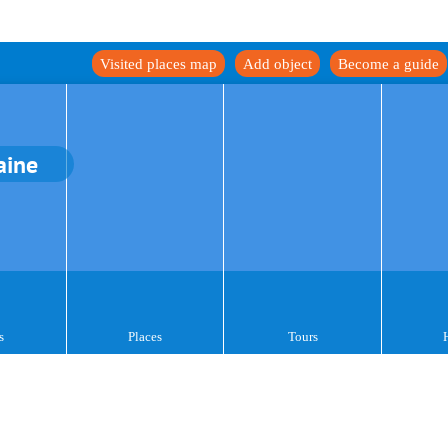
Visited places map
Add object
Become a guide
aine
s
Places
Tours