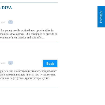
ts DIYA
Feedback
 visit
0
 for young people received new opportunities for
 harmonious development. Our mission is to provide an
pment of their creative and scientific ...
 visit
0
Book
для тех, кто любит путешествовать или работает
зные и вдохновляющие ивенты про путешествия,
нсляций, за услугами туроператора, купить