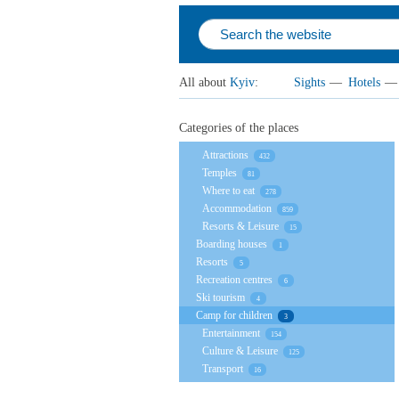
All about
Kyiv
:
Sights
—
Hotels
—
Categories of the places
Attractions
432
Temples
81
Where to eat
278
Accommodation
859
Resorts & Leisure
15
Boarding houses
1
Resorts
5
Recreation centres
6
Ski tourism
4
Camp for children
3
Entertainment
154
Culture & Leisure
125
Transport
16