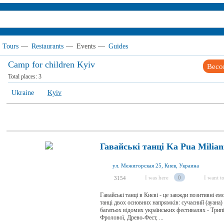
Tours
—
Restaurants
—
Events
—
Guides
Camp for children Kyiv
Beco
Total places:
3
Ukraine
Kyiv
Гавайські танці Ka Pua Milian
ул. Межигорская 25, Киев, Украина
I was here
0
I want to
3154
Гавайські танці в Києві - це завжди позитивні ем
танці двох основних напрямків: сучасний (ауана) 
багатьох відомих українських фестивалях - Трипі
Фролової, Древо-Фест, ...