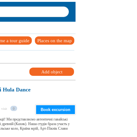
me a tour guide
Places on the map
Add object
i Hula Dance
 visit
0
Book excursion
оції! Ми представляємо автентичні гавайські
і древній (Кахик). Наша студія брала участь у
льське коло, Країна мрій, Арт-Пікнік Слави