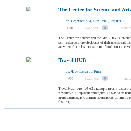
The Center for Science and Ar
пр. Перемоги 44а, Київ 02000, Україна
I was here
0
I want to
4700
The Center for Science and the Arts «DIYA» created
self-realization, the disclosure of their talents and
active youth circles a maximum of tools for the develo
Travel HUB
ул. Ярославская 58, Киев
I was here
0
I want to
4622
Travel Hub - это 400 м2 с коворкингом и залами 
в туризме. 10 причин приходить к нам: на поле
арендовать залы с опцией проведения оn-line тра
билеты, ...