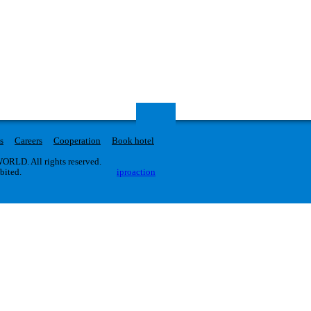
s
Careers
Cooperation
Book hotel
RLD. All rights reserved.
ibited.
iproaction