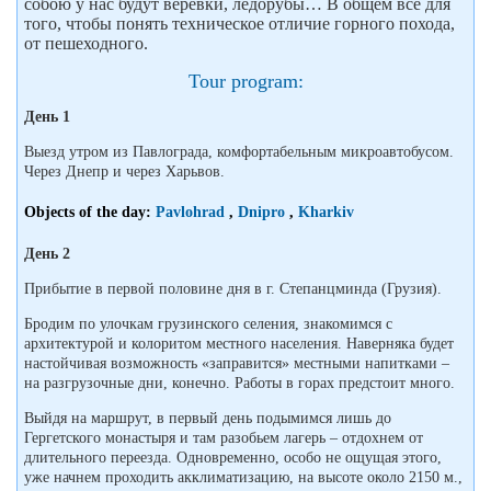
собою у нас будут веревки, ледорубы… В общем все для
того, чтобы понять техническое отличие горного похода,
от пешеходного.
Tour program:
День 1
Выезд утром из Павлограда, комфортабельным микроавтобусом.
Через Днепр и через Харьвов.
Objects of the day:
Pavlohrad
,
Dnipro
,
Kharkiv
День 2
Прибытие в первой половине дня в г. Степанцминда (Грузия).
Бродим по улочкам грузинского селения, знакомимся с
архитектурой и колоритом местного населения. Наверняка будет
настойчивая возможность «заправится» местными напитками –
на разгрузочные дни, конечно. Работы в горах предстоит много.
Выйдя на маршрут, в первый день подымимся лишь до
Гергетского монастыря и там разобьем лагерь – отдохнем от
длительного переезда. Одновременно, особо не ощущая этого,
уже начнем проходить акклиматизацию, на высоте около 2150 м.,