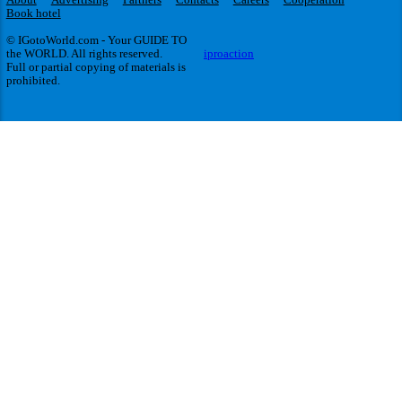
Book hotel
© IGotoWorld.com - Your GUIDE TO
the WORLD. All rights reserved.
iproaction
Full or partial copying of materials is
prohibited.