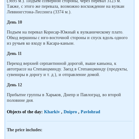
(3695 м.). Подъем cсеверной стороны, через перевал 3123 м.
Также, с этого же перевала, возможно восхождение на вулкан
Леввингстона-Лессинга (3374 м.).
День 10
Подъем на перевал Корисар-Южный к вулканическому плато.
Обход вершины с юго-восточной стороны и спуск вдоль одного
из ручьев ко входу в Касара-каньон.
День 11
Переход верхней серпантинной дорогой, выше каньона, к
автотрассе на Степанцминду. Заезд в Степанцминду (продукты,
сувениры в дорогу и т. д.), и отправление домой.
День 12
Прибытие группы в Харьков, Днепр и Павлоград, во второй
половине дня.
Objects of the day:
Kharkiv
,
Dnipro
,
Pavlohrad
The price includes: