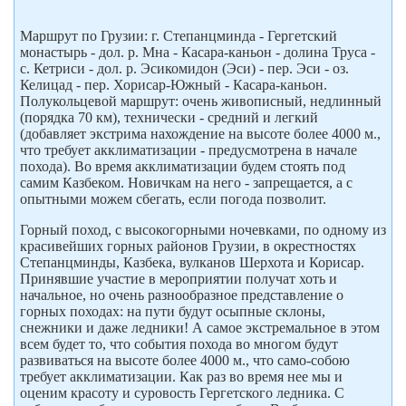
Маршрут по Грузии: г. Степанцминда - Гергетский
монастырь - дол. р. Мна - Касара-каньон - долина Труса -
с. Кетриси - дол. р. Эсикомидон (Эси) - пер. Эси - оз.
Келицад - пер. Хорисар-Южный - Касара-каньон.
Полукольцевой маршрут: очень живописный, недлинный
(порядка 70 км), технически - средний и легкий
(добавляет экстрима нахождение на высоте более 4000 м.,
что требует акклиматизации - предусмотрена в начале
похода). Во время акклиматизации будем стоять под
самим Казбеком. Новичкам на него - запрещается, а с
опытными можем сбегать, если погода позволит.
Горный поход, с высокогорными ночевками, по одному из
красивейших горных районов Грузии, в окрестностях
Степанцминды, Казбека, вулканов Шерхота и Корисар.
Принявшие участие в мероприятии получат хоть и
начальное, но очень разнообразное представление о
горных походах: на пути будут осыпные склоны,
снежники и даже ледники! А самое экстремальное в этом
всем будет то, что события похода во многом будут
развиваться на высоте более 4000 м., что само-собою
требует акклиматизации. Как раз во время нее мы и
оценим красоту и суровость Гергетского ледника. С