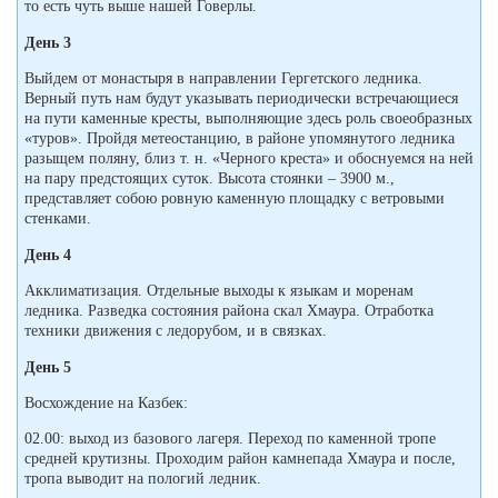
то есть чуть выше нашей Говерлы.
День 3
Выйдем от монастыря в направлении Гергетского ледника.
Верный путь нам будут указывать периодически встречающиеся
на пути каменные кресты, выполняющие здесь роль своеобразных
«туров». Пройдя метеостанцию, в районе упомянутого ледника
разыщем поляну, близ т. н. «Черного креста» и обоснуемся на ней
на пару предстоящих суток. Высота стоянки – 3900 м.,
представляет собою ровную каменную площадку с ветровыми
стенками.
День 4
Акклиматизация. Отдельные выходы к языкам и моренам
ледника. Разведка состояния района скал Хмаура. Отработка
техники движения с ледорубом, и в связках.
День 5
Восхождение на Казбек:
02.00: выход из базового лагеря. Переход по каменной тропе
средней крутизны. Проходим район камнепада Хмаура и после,
тропа выводит на пологий ледник.