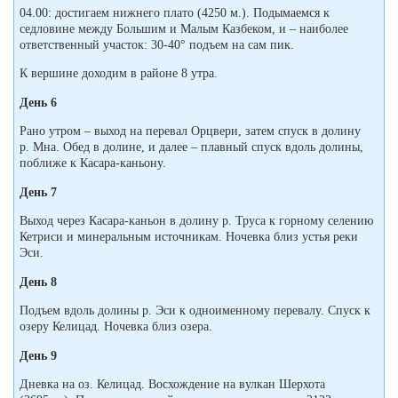
04.00: достигаем нижнего плато (4250 м.). Подымаемся к
седловине между Большим и Малым Казбеком, и – наиболее
ответственный участок: 30-40° подъем на сам пик.
К вершине доходим в районе 8 утра.
День 6
Рано утром – выход на перевал Орцвери, затем спуск в долину
р. Мна. Обед в долине, и далее – плавный спуск вдоль долины,
поближе к Касара-каньону.
День 7
Выход через Касара-каньон в долину р. Труса к горному селению
Кетриси и минеральным источникам. Ночевка близ устья реки
Эси.
День 8
Подъем вдоль долины р. Эси к одноименному перевалу. Спуск к
озеру Келицад. Ночевка близ озера.
День 9
Дневка на оз. Келицад. Восхождение на вулкан Шерхота