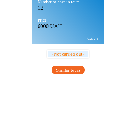
Number of days in tour:
12
Price
6000 UAH
Votes:
0
(Not carried out)
Similar tours