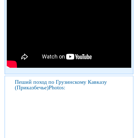
Пеший поход по Грузинскому Кавказу
(Приказбечье)Photos: