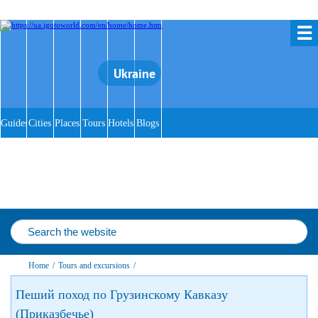
☰
Ukraine
Guides
Cities
Places
Tours
Hotels
Blogs
Home
/
Tours and excursions
/
Пеший поход по Грузинскому Кавказу
(Приказбечье)