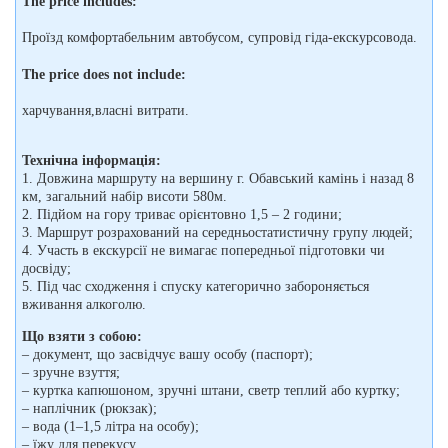
The price includes:
Проїзд комфортабельним автобусом, супровід гіда-екскурсовода.
The price does not include:
харчування,власні витрати.
Технічна інформація:
1. Довжина маршруту на вершину г. Обавський камінь і назад 8
км, загальний набір висоти 580м.
2. Підйом на гору триває орієнтовно 1,5 – 2 години;
3. Маршрут розрахований на середньостатистичну групу людей;
4. Участь в екскурсії не вимагає попередньої підготовки чи
досвіду;
5. Під час сходження і спуску категорично забороняється
вживання алкоголю.
Що взяти з собою:
– документ, що засвідчує вашу особу (паспорт);
– зручне взуття;
– куртка капюшоном, зручні штани, светр теплий або куртку;
– наплічник (рюкзак);
– вода (1–1,5 літра на особу);
– їжу для перекусу.