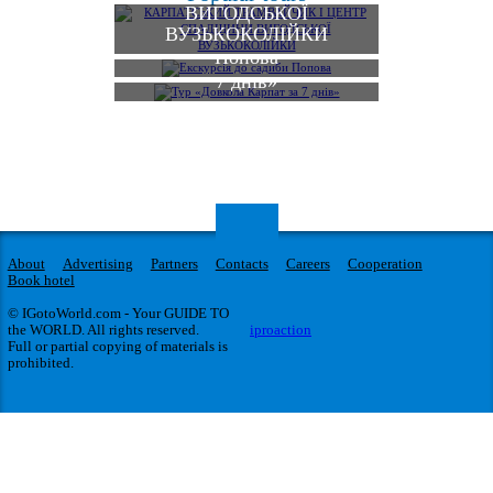
ВИГОДСЬКОЇ
ВУЗЬКОКОЛІЙКИ
Екскурсія до садиби
Попова
Тур «Довкола Карпат за
7 днів»
About
Advertising
Partners
Contacts
Careers
Cooperation
Book hotel
© IGotoWorld.com - Your GUIDE TO
the WORLD. All rights reserved.
iproaction
Full or partial copying of materials is
prohibited.