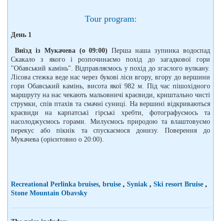
Tour program:
День 1
Виїзд із Мукачева (о 09:00)
Перша наша зупинка водоспад
Скакало з якого і розпочинаємо похід до загадкової гори
"Обавський камінь". Відправляємось у похід до згаслого вулкану.
Лісова стежка веде нас через букові ліси вгору, вгору до вершини
гори Обавський камінь, висота якої 982 м. Під час пішохідного
маршруту на нас чекають мальовничі краєвиди, криштально чисті
струмки, спів птахів та смачні суниці. На вершині відкриваються
краєвиди на карпатські гірські хребти, фотографуємось та
насолоджуємось горами. Милуємось природою та влаштовуємо
перекус або пікнік та спускаємося донизу. Поверення до
Мукачева (орієнтовно о 20:00).
Recreational Perlinka bruises, bruise
,
Syniak
,
Ski resort Bruise
,
Stone Mountain Obavsky