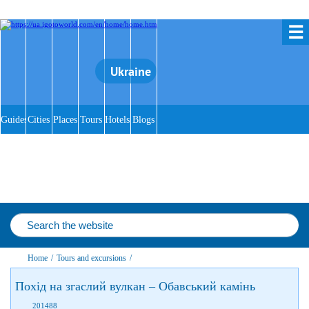
☰
Ukraine
Guides
Cities
Places
Tours
Hotels
Blogs
Home
/
Tours and excursions
/
Похід на згаслий вулкан – Обавський камінь
201488