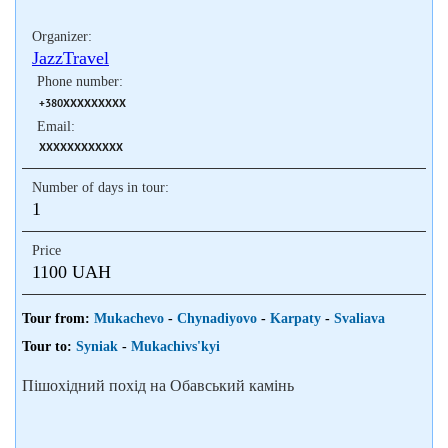
Organizer:
JazzTravel
Phone number:
+380XXXXXXXXX
Email:
XXXXXXXXXXXX
Number of days in tour:
1
Price
1100 UAH
Tour from:
Mukachevo
-
Chynadiyovo
-
Karpaty
-
Svaliava
Tour to:
Syniak
-
Mukachivs'kyi
Пішохідний похід на Обавський камінь