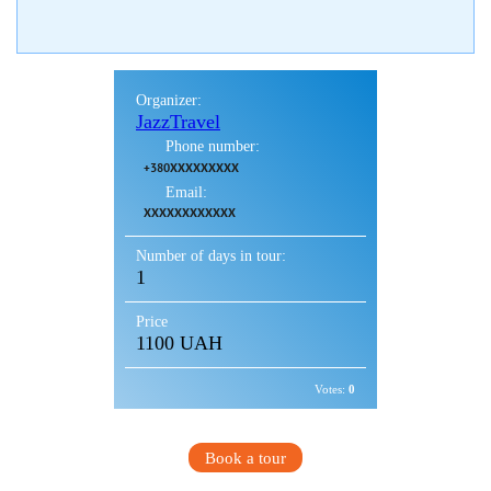
Organizer:
JazzTravel
Phone number:
+380XXXXXXXXX
Email:
XXXXXXXXXXXX
Number of days in tour:
1
Price
1100 UAH
Votes:
0
Book a tour