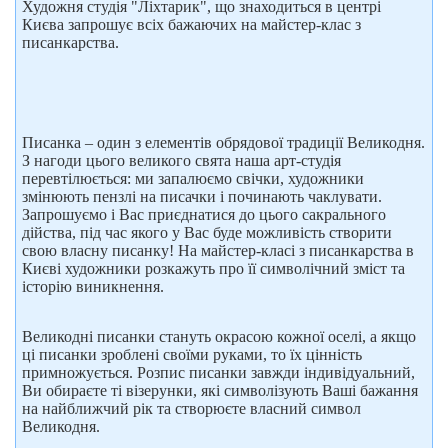
Художня студія "Ліхтарик", що знаходиться в центрі
Києва запрошує всіх бажаючих на майстер-клас з
писанкарства.
Писанка – один з елементів обрядової традиції Великодня.
З нагоди цього великого свята наша арт-студія
перевтілюється: ми запалюємо свічки, художники
змінюють пензлі на писачки і починають чаклувати.
Запрошуємо і Вас приєднатися до цього сакрального
дійства, під час якого у Вас буде можливість створити
свою власну писанку! На майстер-класі з писанкарства в
Києві художники розкажуть про її символічний зміст та
історію виникнення.
Великодні писанки стануть окрасою кожної оселі, а якщо
ці писанки зроблені своїми руками, то їх цінність
примножується. Розпис писанки завжди індивідуальний,
Ви обираєте ті візерунки, які символізують Ваші бажання
на найближчий рік та створюєте власний символ
Великодня.