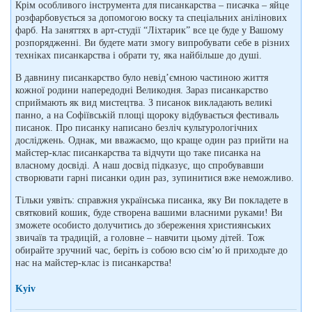
Крім особливого інструмента для писанкарства – писачка – яйце
розфарбовується за допомогою воску та спеціальних анілінових
фарб. На заняттях в арт-студії “Ліхтарик” все це буде у Вашому
розпорядженні. Ви будете мати змогу випробувати себе в різних
техніках писанкарства і обрати ту, яка найбільше до душі.
В давнину писанкарство було невід’ємною частиною життя
кожної родини напередодні Великодня. Зараз писанкарство
сприймають як вид мистецтва. З писанок викладають великі
панно, а на Софіївській площі щороку відбувається фестиваль
писанок. Про писанку написано безліч культурологічних
досліджень. Однак, ми вважаємо, що краще один раз прийти на
майстер-клас писанкарства та відчути що таке писанка на
власному досвіді. А наш досвід підказує, що спробувавши
створювати гарні писанки один раз, зупинитися вже неможливо.
Тільки уявіть: справжня українська писанка, яку Ви покладете в
святковий кошик, буде створена вашими власними руками! Ви
зможете особисто долучитись до збереження християнських
звичаїв та традицій, а головне – навчити цьому дітей. Тож
обирайте зручний час, беріть із собою всю сім’ю й приходьте до
нас на майстер-клас із писанкарства!
Kyiv