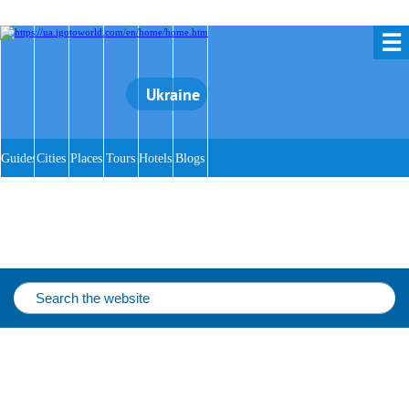
☰
Ukraine
Guides
Cities
Places
Tours
Hotels
Blogs