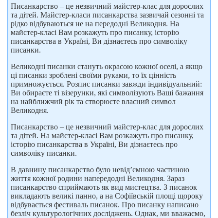
Писанкарство – це незвичний майстер-клас для дорослих
та дітей. Майстер-класи писанкарства зазвичай сезонні та
рідко відбуваються не на передодні Великодня. На
майстер-класі Вам розкажуть про писанку, історію
писанкарства в Україні, Ви дізнаєтесь про символіку
писанки.
Великодні писанки стануть окрасою кожної оселі, а якщо
ці писанки зроблені своїми руками, то їх цінність
примножується. Розпис писанки завжди індивідуальний:
Ви обираєте ті візерунки, які символізують Ваші бажання
на найближчий рік та створюєте власний символ
Великодня.
Писанкарство – це незвичний майстер-клас для дорослих
та дітей. На майстер-класі Вам розкажуть про писанку,
історію писанкарства в Україні, Ви дізнаєтесь про
символіку писанки.
В давнину писанкарство було невід’ємною частиною
життя кожної родини напередодні Великодня. Зараз
писанкарство сприймають як вид мистецтва. З писанок
викладають великі панно, а на Софіївській площі щороку
відбувається фестиваль писанок. Про писанку написано
безліч культурологічних досліджень. Однак, ми вважаємо,