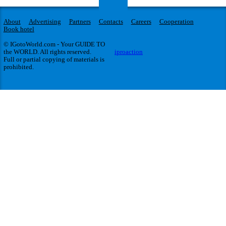
About
Advertising
Partners
Contacts
Careers
Cooperation
Book hotel
© IGotoWorld.com - Your GUIDE TO
the WORLD. All rights reserved.
iproaction
Full or partial copying of materials is
prohibited.