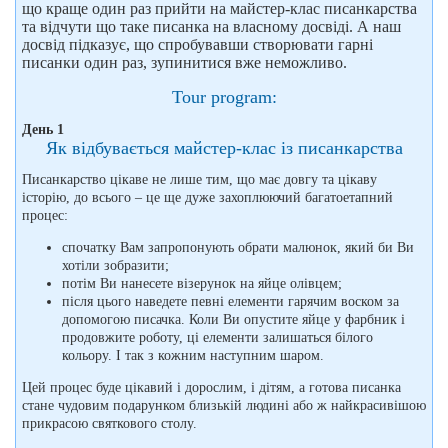
що краще один раз прийти на майстер-клас писанкарства
та відчути що таке писанка на власному досвіді. А наш
досвід підказує, що спробувавши створювати гарні
писанки один раз, зупинитися вже неможливо.
Tour program:
День 1
Як відбувається майстер-клас із писанкарства
Писанкарство цікаве не лише тим, що має довгу та цікаву
історію, до всього – це ще дуже захоплюючий багатоетапний
процес:
спочатку Вам запропонують обрати малюнок, який би Ви
хотіли зобразити;
потім Ви нанесете візерунок на яйце олівцем;
після цього наведете певні елементи гарячим воском за
допомогою писачка. Коли Ви опустите яйце у фарбник і
продовжите роботу, ці елементи залишаться білого
кольору. І так з кожним наступним шаром.
Цей процес буде цікавий і дорослим, і дітям, а готова писанка
стане чудовим подарунком близькій людині або ж найкрасивішою
прикрасою святкового столу.