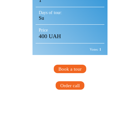
1
Days of tour:
Su
Price
400 UAH
Votes:
1
Book a tour
Order call