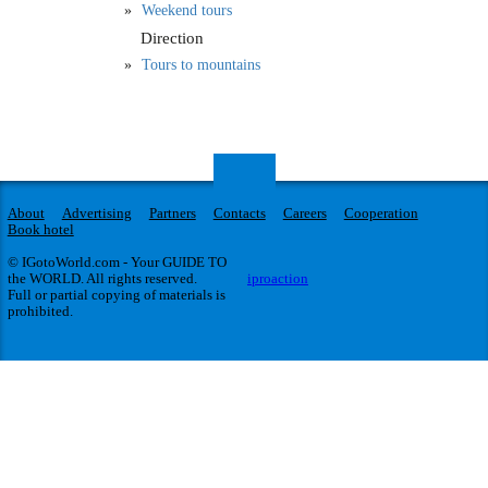
Weekend tours
Direction
Tours to mountains
About
Advertising
Partners
Contacts
Careers
Cooperation
Book hotel
© IGotoWorld.com - Your GUIDE TO
the WORLD. All rights reserved.
iproaction
Full or partial copying of materials is
prohibited.