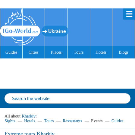
☰
Ukraine
Guides
Cities
Places
Tours
Hotels
Blogs
All about
Kharkiv
:
Sights
—
Hotels
—
Tours
—
Restaurants
—
Events
—
Guides
Extreme tours Kharkiv