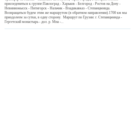
присоедениться к группе:Павлоград - Харьков - Белгород - Ростов на Дону -
Невинномысск - Пятигорск - Нальчик - Владикавказ - Степанцминда.
Возвращаться будем этим же маршрутом (в обратном направлении).1700 км мы
приодолеем за сутки, в одну сторону. Маршрут по Грузии: г. Степанцминда -
Гергетский монастырь - дол. р. Мна -...