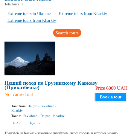
Total tours:
1
Extreme tours in Ukraine
Extreme tours from Kharkiv
Extreme tours from Kharkiv
Search tours
Пеший поход по Грузинскому Кавказу
(Приказбечье)
Price 6000 UAH
Not carried out
Book a tour
Tour from:
Dnipro
-
Pavlohrad
-
Kharkiv
Tour to:
Pavlohrad
-
Dnipro
-
Kharkiv
4531
Days:
12
Трансфер на Кавказ - заказным автобусом, через города, в которых можно