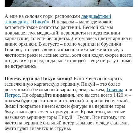
А еще на склонах горы расположен
ландшафтный
заповедник «Пикуй»
. И недаром – мало где можно
встретить такое богатство растений. Весной холмы
покрывает лук медвежий, первоцветы и подснежники
карпатские, то есть белоцветы. Летом здесь цветет арника и
дикие орхидеи. В августе – полно черники и брусники.
Говорят, что здесь водятся краснокнижные животные, в
частности рыси и лесные коты, хотя они ходят, скорее всего,
по другим тропам, подальше от людей – еще ни разу с ними
не встречались.
Почему идти на Пикуй зимой?
Если хочется покорить
заснеженную карпатскую вершину, Пикуй – это более
доступный и безопасный вариант, чем, скажем,
Говерла
или
Петрос
. Не обращайте внимания, что высота всего 1420 м –
подъем будет достаточно интересный и приключенческий.
Зимой покрытые инеем елки и фигуры на вершине горы
будут выглядеть очень причудливо. Кроме того, местные
называют вершину горы Пикуй – Гусли. Все потому, что
часто на вершине сильный ветер завывает между скалами,
будто гудят гигантские струны.