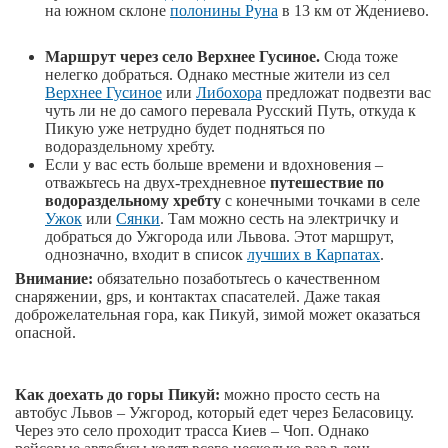
на южном склоне
полонины Руна
в 13 км от Ждениево.
Маршрут через село Верхнее Гусиное.
Сюда тоже
нелегко добраться. Однако местные жители из сел
Верхнее Гусиное
или
Либохора
предложат подвезти вас
чуть ли не до самого перевала Русский Путь, откуда к
Пикую уже нетрудно будет подняться по
водораздельному хребту.
Если у вас есть больше времени и вдохновения –
отважьтесь на двух-трехдневное
путешествие по
водораздельному хребту
с конечными точками в селе
Ужок
или
Сянки
. Там можно сесть на электричку и
добраться до Ужгорода или Львова. Этот маршрут,
однозначно, входит в список
лучших в Карпатах
.
Внимание:
обязательно позаботьтесь о качественном
снаряжении, gps, и контактах спасателей. Даже такая
доброжелательная гора, как Пикуй, зимой может оказаться
опасной.
Как доехать до горы Пикуй:
можно просто сесть на
автобус Львов – Ужгород, который едет через Беласовицу.
Через это село проходит трасса Киев – Чоп. Однако