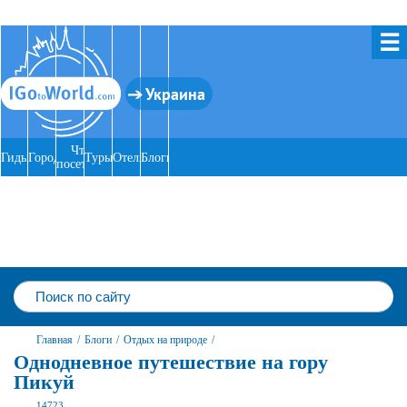
☰
Украина
Что
Гиды
Города
Туры
Отели
Блоги
посетить
Главная
/
Блоги
/
Отдых на природе
/
Однодневное путешествие на гору
Пикуй
14723