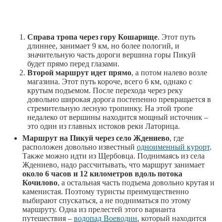
Справа тропа через гору Кошарище
. Этот путь
длиннее, занимает 9 км, но более пологий, и
значительную часть дороги вершина горы Пикуй
будет прямо перед глазами.
Второй маршрут идет прямо
, а потом налево возле
магазина. Этот путь короче, всего 6 км, однако с
крутым подъемом. После перехода через реку
довольно широкая дорога постепенно превращается в
стремительную лесную тропинку. На этой тропе
недалеко от вершины находится мощный источник –
это один из главных истоков реки Латорица.
Маршрут на Пикуй через село Ждениево
, где
расположен довольно известный
одноименный курорт
.
Также можно идти из Щербовца. Поднимаясь из села
Ждениево, надо рассчитывать, что маршрут занимает
около 6 часов и 12 километров вдоль потока
Кочилово
, а остальная часть подъема довольно крутая и
каменистая. Поэтому туристы преимущественно
выбирают спускаться, а не подниматься по этому
маршруту. Одна из прелестей этого варианта
путешествия –
водопад Воеводин
, который находится