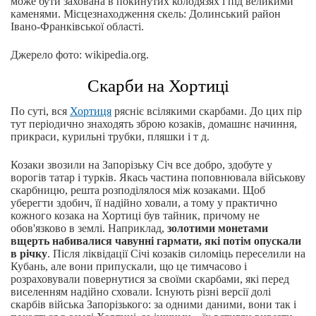
може бути захована в покинутих колодязях і під великими
каменями. Місцезнаходження скель: Долинський район
Івано-Франківської області.
Джерело фото: wikipedia.org.
Скарби на Хортиці
По суті, вся
Хортиця
рясніє всілякими скарбами. До цих пір
тут періодично знаходять зброю козаків, домашнє начиння,
прикраси, курильні трубки, пляшки і т д.
Козаки звозили на Запорізьку Січ все добро, здобуте у
ворогів татар і турків. Якась частина поповнювала військову
скарбницю, решта розподілялося між козаками. Щоб
уберегти здобич, її надійно ховали, а тому у практично
кожного козака на Хортиці був тайник, причому не
обов'язково в землі. Наприклад,
золотими монетами
вщерть набивалися чавунні гармати, які потім опускали
в річку
. Після ліквідації Січі козаків силоміць переселили на
Кубань, але вони припускали, що це тимчасово і
розраховували повернутися за своїми скарбами, які перед
виселенням надійно сховали. Існують різні версії долі
скарбів війська Запорізького: за одними даними, вони так і