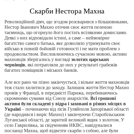
Скарби Нестора Махна
Революційний діяч, що згодом розсварився з більшовиками,
Нестор Іванович Махно оточив своє життя пеленою
таємниць, що огорнуло його постать всілякими домислами.
Деякі з них відповідали істині, а саме – неймовірне
багатство самого батька, яке дозволяло утримувати своє
військо в повній бойовій готовності і не мати проблем з
продовольством. Висловлюючись сучасною мовою, активи
махновців зберігались у вигляді
золотих царських
червінців
, які потрапляли до них у результаті грабежів
багатих поміщиків і міських банків.
Але все рано чи пізно закінчується, і вільне життя махновців
теж стало хилитися до заходу. Залишок життя Нестор Махно
провів у Франції, в передмісті Парижа, перебиваючись
скромними сумами від Союзу анархістів.
Всі грошові
активи були складені у відра і заховані в різних місцях в
Україні
– починаючи від лісів Гуляйполя Запорізької області
(де народився і виріс Махно) і закінчуючи Старобільським
Луганської області, де заритий великий ящик з золотом. У
село Гаврилівка, за свідченням НКВС, навідувалися
посланці Махна, щоб відвезти скарби з собою, але були