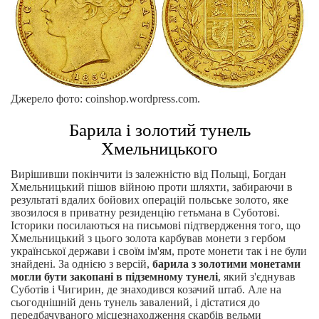
Джерело фото: coinshop.wordpress.com.
Барила і золотий тунель
Хмельницького
Вирішивши покінчити із залежністю від Польщі, Богдан
Хмельницький пішов війною проти шляхти, забираючи в
результаті вдалих бойових операцій польське золото, яке
звозилося в приватну резиденцію гетьмана в Суботові.
Історики посилаються на письмові підтвердження того, що
Хмельницький з цього золота карбував монети з гербом
української держави і своїм ім'ям, проте монети так і не були
знайдені. За однією з версій,
барила з золотими монетами
могли бути закопані в підземному тунелі
, який з'єднував
Суботів і Чигирин, де знаходився козачий штаб. Але на
сьогоднішній день тунель завалений, і дістатися до
передбачуваного місцезнаходження скарбів вельми