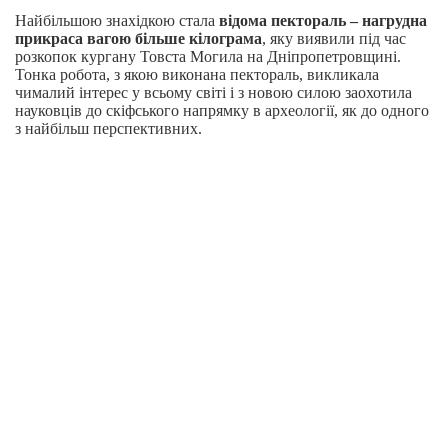
Найбільшою знахідкою стала
відома пектораль
–
нагрудна
прикраса вагою більше кілограма
, яку виявили під час
розкопок кургану Товста Могила на Дніпропетровщині.
Тонка робота, з якою виконана пектораль, викликала
чималий інтерес у всьому світі і з новою силою заохотила
науковців до скіфського напрямку в археології, як до одного
з найбільш перспективних.