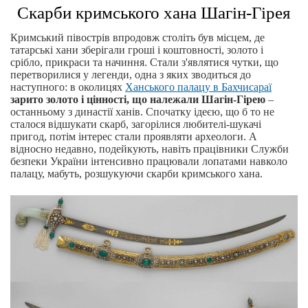
Скарби кримського хана Шагін-Гірея
Кримський півострів впродовж століть був місцем, де
татарські хани зберігали гроші і коштовності, золото і
срібло, прикраси та начиння. Стали з'являтися чутки, що
перетворилися у легенди, одна з яких зводиться до
наступного: в околицях
Ханського палацу в Бахчисараї
зарито золото і цінності, що належали Шагін-Гірею
–
останньому з династії ханів. Спочатку ідеєю, що б то не
сталося відшукати скарб, загорілися любителі-шукачі
пригод, потім інтерес стали проявляти археологи. А
відносно недавно, подейкують, навіть працівники Служби
безпеки України інтенсивно працювали лопатами навколо
палацу, мабуть, розшукуючи скарби кримського хана.