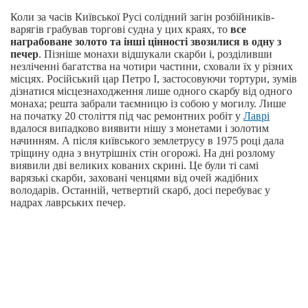
Коли за часів Київської Русі солідний загін розбійників-
варягів грабував торгові судна у цих краях, то
все
награбоване золото та інші цінності звозилися в одну з
печер
. Пізніше монахи відшукали скарби і, розділивши
незліченні багатства на чотири частини, сховали їх у різних
місцях. Російський цар Петро I, застосовуючи тортури, зумів
дізнатися місцезнаходження лише одного скарбу від одного
монаха; решта забрали таємницю із собою у могилу. Лише
на початку 20 століття під час ремонтних робіт у
Лаврі
вдалося випадково виявити нішу з монетами і золотим
начинням. А після київського землетрусу в 1975 році дала
тріщину одна з внутрішніх стін огорожі. На дні розлому
виявили дві великих кованих скрині. Це були ті самі
варязькі скарби, заховані ченцями від очей жадібних
володарів. Останній, четвертий скарб, досі перебуває у
надрах лаврських печер.