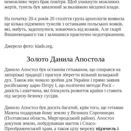
неможливо через брак повітря. Щоб уникнути можливих
жертв, тунель був завалений за вказівкою місцевої влади.
На початку 20-х років 20 століття група археологів виявила
ще кілька підземних тунелів з останками польських вояків,
які, мабуть, задихнулися, ховаючись від козаків. Але скарб
Вишневецького так і залишився практично недоторканним.
Джерело фото: klads.org.
Золото Данила Апостола
Данило Апостол був останнім гетьманом, що спирався на
запорізькі традиції і прагнув зберегти вільний козацький
дух. Також він чимало зробив для України і прямо заявив
російському царю Петру I, що політичні методи Росії –
дикість і азіатчина, які блокують розвиток країни і ставить
під загрозу безпеку сусідів.
Данило Апостол був досить багатий, крім того, ще гетьман
Мазепа подарував йому землю у Великих Сорочинцях
(Полтавська область, Миргородський район). Апостол
докупив землю, побудувавши маєток і Спасо-
Преображенський храм, а також цілу мережу
підземель і