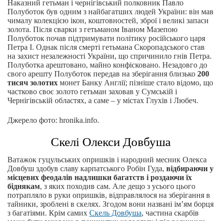
Наказний гетьман і чернігівський полковник Павло
Полуботок був одним з найбагатших людей України: він мав
чималу колекцією ікон, коштовностей, зброї і великі запаси
золота. Після сварки з гетьманом Іваном Мазепою
Полуботок почав підтримувати політику російського царя
Петра I. Однак після смерті гетьмана Скоропадського став
на захист незалежності України, що спричинило гнів Петра.
Полуботка арештовано, майно конфісковано. Незадовго до
свого арешту Полуботок передав на зберігання близько
200
тисяч золотих
монет Банку Англії; пізніше стало відомо, що
частково своє золото гетьман заховав у Сумській і
Чернігівській областях, а саме – у містах Глухів і Любеч.
Джерело фото: hronika.info.
Скелі Олекси Довбуша
Ватажок гуцульських опришків і народний месник Олекса
Довбуш здобув славу карпатського Робін Гуда,
відбираючи у
місцевих феодалів надлишки багатств і роздаючи їх
біднякам
, з яких походив сам. Але дещо з усього цього
потрапляло в руки опришків, відправлялося на зберігання в
тайники, зроблені в скелях. Згодом вони названі ім’ям борця
з багатіями. Крім самих
Скель Довбуша
, частина скарбів