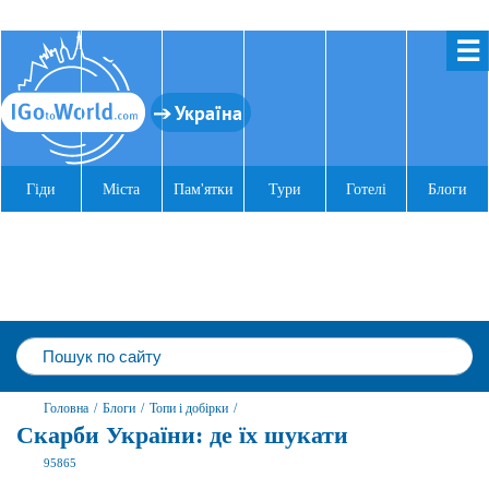
☰
Україна
Гіди
Міста
Пам'ятки
Тури
Готелі
Блоги
Головна
/
Блоги
/
Топи і добірки
/
Скарби України: де їх шукати
95865