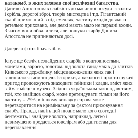
катакомб, в яких заховав свої незліченні багатства
.
Данило Апостол мав слабкість до масивної посуди із золота
і срібла, дорогої зброї, творів мистецтва і т.д. Гігантський
скарб прихований в підземеллях, частину входів до якого
ретельно приховано, але деякі мають мало не парадні входи.
З часом вони обвалилися, але пошуки скарбу Данила
Апостола не припиняються досі.
Джерело фото: libavasail.lv.
Існує ще безліч незнайдених скарбів з коштовностями,
монетами, зброєю, золотом: від золота гайдамаків до злитків
Київського держбанку, місцезнаходження яких так і
залишилося таємницею. Історики, археологи і просто шукачі
пригод продовжують знаходити тайники і клади, вміст яких
займає місце в музеях. Згідно з українським законодавством,
той, хто знайшов скарб, може претендувати тільки на його
частину – 25%; в іншому випадку справа може
перетворитися на кримінальну за фактом приховування
скарбу. Правда, навіть цей нюанс мало кого сьогодні
бентежить, і знайдене золото, наприклад, легко і
невимушено продається ювелірам або дантистам для
переплавлення.