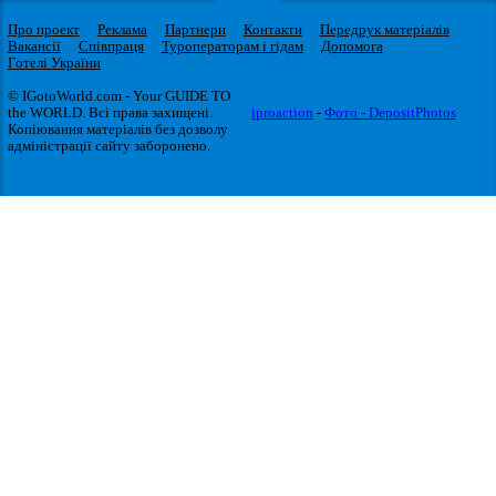
Про проект
Реклама
Партнери
Контакти
Передрук матеріалів
Вакансії
Співпраця
Туроператорам і гідам
Допомога
Готелі України
© IGotoWorld.com - Your GUIDE TO
the WORLD. Всі права захищені.
iproaction
-
Фото - DepositPhotos
Копіювання матеріалів без дозволу
адміністрації сайту заборонено.