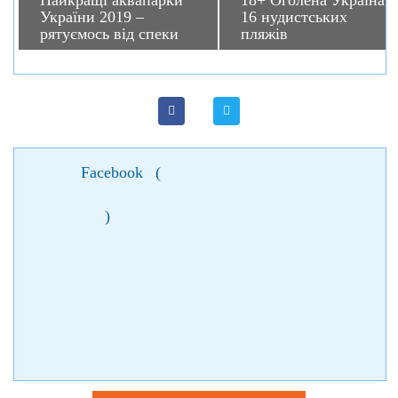
Найкращі аквапарки
18+ Оголена Україна:
України 2019 –
16 нудистських
рятуємось від спеки
пляжів
Facebook
(
)