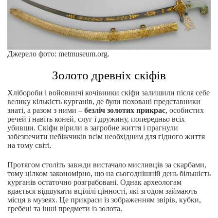
Джерело фото: metmuseum.org.
Золото древніх скіфів
Хлібороби і войовничі кочівники скіфи залишили після себе
велику кількість курганів, де були поховані представники
знаті, а разом з ними –
безліч золотих прикрас
, особистих
речей і навіть коней, слуг і дружину, попередньо всіх
убивши. Скіфи вірили в загробне життя і прагнули
забезпечити небіжчиків всім необхідним для гідного життя
на тому світі.
Протягом століть завжди вистачало мисливців за скарбами,
тому цілком закономірно, що на сьогоднішній день більшість
курганів остаточно розграбовані. Однак археологам
вдається відшукати вцілілі цінності, які згодом займають
місця в музеях. Це прикраси із зображенням звірів, кубки,
гребені та інші предмети із золота.