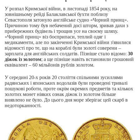
У розпал Кримської війни, в листопаді 1854 року, на
зовнішньому рейді Балаклавської бухти поблизу
Севастополя затонуло англійське судно «Чорний принц».
Причиною тому був небачений досі шторм, зривав дахи з
прибережних будівель і трощив усе на своєму шляху.
«Чорний принц» віз боєприпаси, теплий одяг і
медикаменти, але по закінченні Кримської війни з'явилися
відомості про те, що на кораблі були золоті соверени –
зарплата для англійських солдатів. Пізніше стало відомо:
30
діжок із золотом
; а ще пізніше навіть встановили грошовий
еквівалент – 60 мільйонів рублів золотом.
У середині 20-х років 20 століття спільними зусиллями
радянських і японських водолазів були проведені тривалі
пошукові роботи, проте окрім окремих предметів та кількох
золотих монет ніяких ознак діжок із золотом більше
виявлено не було. До цього дня море зберігає цей скарб в
недоторканності.