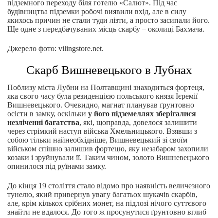
підземного переходу біля готелю «Салют». Під час
будівництва підземки робочі виявили вхід, але в силу
якихось причин не стали туди лізти, а просто засипали його.
Ще одне з передбачуваних місць скарбу – околиці Бахмача.
Джерело фото: vilingstore.net.
Скарб Вишневецького в Лубнах
Поблизу міста Лубни на Полтавщині знаходиться фортеця,
яка свого часу була резиденцією польського князя Ієремії
Вишневецького. Очевидно, магнат планував ґрунтовно
осісти в замку, оскільки
у його підземеллях зберігалися
незліченні багатства
, які, щоправда, довелося залишити
через стрімкий наступ війська Хмельницького. Взявши з
собою тільки найнеобхідніше, Вишневецький зі своїм
військом спішно залишив фортецю, яку незабаром захопили
козаки і зруйнували її. Таким чином, золото Вишневецького
опинилося під руїнами замку.
До кінця 19 століття стало відомо про наявність величезного
тунелю, який привернув увагу багатьох шукачів скарбів,
але, крім кількох срібних монет, на підлозі нічого суттєвого
знайти не вдалося. До того ж просунутися ґрунтовно вглиб