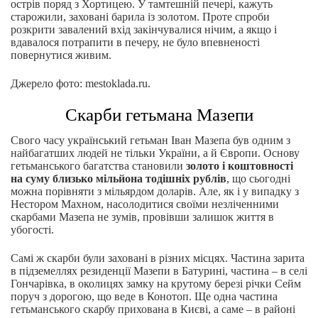
острів поряд з Хортицею. У тамтешній печері, кажуть
старожили, заховані барила із золотом. Проте спроби
розкрити завалений вхід закінчувалися нічим, а якщо і
вдавалося потрапити в печеру, не було впевненості
повернутися живим.
Джерело фото: mestoklada.ru.
Скарби гетьмана Мазепи
Свого часу український гетьман Іван Мазепа був одним з
найбагатших людей не тільки України, а й Європи. Основу
гетьманського багатства становили
золото і коштовності
на суму близько мільйона тодішніх рублів
, що сьогодні
можна порівняти з мільярдом доларів. Але, як і у випадку з
Нестором Махном, насолодитися своїми незліченними
скарбами Мазепа не зумів, провівши залишок життя в
убогості.
Самі ж скарби були заховані в різних місцях. Частина зарита
в підземеллях резиденції Мазепи в Батурині, частина – в селі
Гончарівка, в околицях замку на крутому березі річки Сейм
поруч з дорогою, що веде в Конотоп. Ще одна частина
гетьманського скарбу прихована в Києві, а саме – в районі