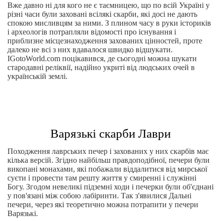
Вже давно ні для кого не є таємницею, що по всій Україні у
різні часи були заховані всілякі скарби, які досі не дають
спокою мисливцям за ними. З плином часу в руки істориків
і археологів потрапляли відомості про існування і
приблизне місцезнаходження захованих цінностей, проте
далеко не всі з них вдавалося швидко відшукати.
IGotoWorld.com поцікавився, де сьогодні можна шукати
стародавні реліквії, надійно укриті від людських очей в
українській землі.
Варязькі скарби Лаври
Походження лаврських печер і захованих у них скарбів має
кілька версій. Згідно найбільш правдоподібної, печери були
викопані монахами, які побажали віддалитися від мирської
суєти і провести там решту життя у смиренні і служінні
Богу. Згодом невеликі підземні ходи і печерки були об'єднані
у пов'язані між собою лабіринти. Так з'явилися Дальні
печери, через які теоретично можна потрапити у печери
Варязькі.