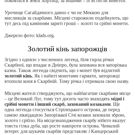
покояться в землі Хортиці, за іншими – їх встигли вивезти.
Урочище Сагайдачного давно є чи не Меккою для
мисливців за скарбами. Місцеві старожили подейкують, що
тут десь під камінням зариті гроші – золоті та срібні монети.
Джерело фото: klads.org.
Золотий кінь запорожців
Згідно з однією з численних легенд, біля гирла річки
Скарбної, що впадає в Дніпро, була захована вся запорізька
казна. Також легенда свідчить, що з монет був відлитий
золотий кінь
. Як і набиті монетами гармати, запорожці
втопили коня в Скарбній. Тому річка і отримала свою назву.
Місцеві жителі стверджують, що найбагатше скарбами місце
– це Великий Луг, тому тут досить часто знаходять
мідні і
срібні монети і інший скарб, захований козаками
. Ще
одна легенда стосується Стрілецького острова, де перед
самою ліквідацією Запорізької Січі козаки заховали зброю,
золото і срібло. На місцезнаходження скарбу нібито вказує
товста гілка дуба, що росте навпроти острова. Чималий
інтерес для шукачів скарбів представляє і Канцерський