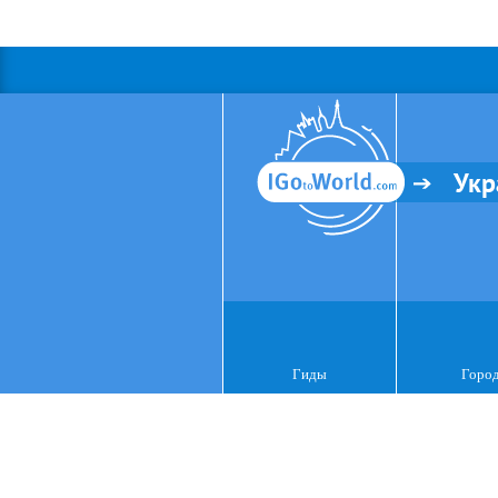
Укр
Гиды
Горо