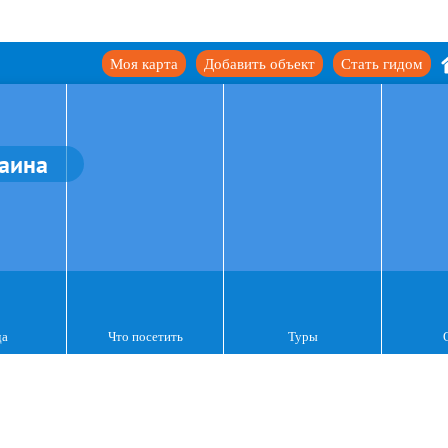
Моя карта
Добавить объект
Стать гидом
аина
да
Что посетить
Туры