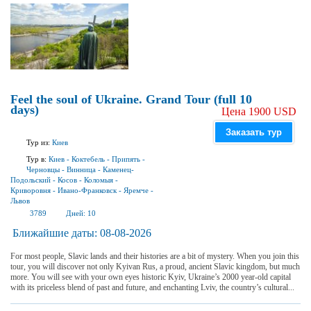
Feel the soul of Ukraine. Grand Tour (full 10
days)
Цена 1900 USD
Заказать тур
Тур из:
Киев
Тур в:
Киев
-
Коктебель
-
Припять
-
Черновцы
-
Винница
-
Каменец-
Подольский
-
Косов
-
Коломыя
-
Криворовня
-
Ивано-Франковск
-
Яремче
-
Львов
3789
Дней:
10
Ближайшие даты:
08-08-2026
For most people, Slavic lands and their histories are a bit of mystery. When you join this
tour, you will discover not only Kyivan Rus, a proud, ancient Slavic kingdom, but much
more. You will see with your own eyes historic Kyiv, Ukraine’s 2000 year-old capital
with its priceless blend of past and future, and enchanting Lviv, the country’s cultural...