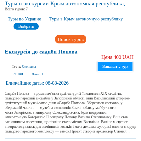
Туры и экскурсии Крым автономная республика,
Всего туров:
7
Туры по Украине
Туры в Крым автономную республику
Выбрать
Поиск туров
Екскурсія до садиби Попова
Цена 400 UAH
Заказать тур
Тур в:
Оленевка
36180
Дней:
1
Ближайшие даты:
08-08-2026
Садиба Попова— відома пам'ятка архітектури 2-ї половини XIX століття,
палацово-парковий ансамбль у Запорізькій області, нині Василівський історико-
архітектурний музей-заповідник «Садиба Попова». Збереглася частково, у
збереженій частині — музейна експозиція.Землі поблизу майбутнього
міста Запоріжжя, в минулому Олександрівська, були подаровані
імператрицею Катериною II генералу Попову Василю Степановичу. Він і став
засновником поселення, що пізніше стало містом Василівка. Раніше місцевість
використовувалась для зимівників козаків і мала декілька хуторів.Головна споруда
палацово-паркового комплексу — замок.Проект створив архітектор Стюнкл....