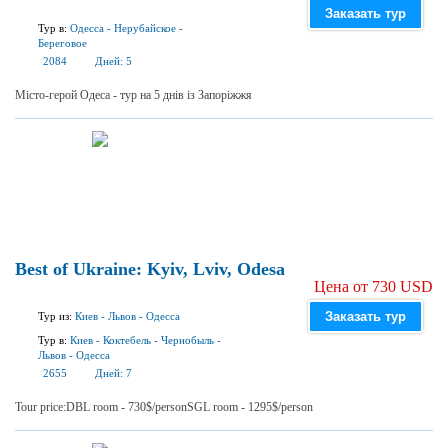
Заказать тур
Тур в:
Одесса
-
Нерубайское
-
Береговое
2084
Дней:
5
Місто-герой Одеса - тур на 5 днів із Запоріжжя
Best of Ukraine: Kyiv, Lviv, Odesa
Цена от 730 USD
Заказать тур
Тур из:
Киев
-
Львов
-
Одесса
Тур в:
Киев
-
Коктебель
-
Чернобыль
-
Львов
-
Одесса
2655
Дней:
7
Tour price:DBL room - 730$/personSGL room - 1295$/person