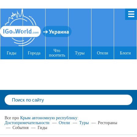
☰
Украина
Что
Гиды
Города
Туры
Отели
Блоги
посетить
Все про
Крым автономную республику
:
Достопримечательности
—
Отели
—
Туры
—
Рестораны
—
События
—
Гиды