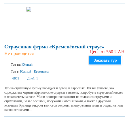
Страусиная ферма «Кременёвский страус»
Цена от 550 UAH
Не проводится
Заказать тур
Тур из:
Южный
Тур в:
Южный
-
Кремневка
6859
Дней:
1
Тур на страусиную ферму порадует и детей, и взрослых. Тут вы узнаете, как
содержаться черные африканские страусы в неволе, попробуете страусиный омлет
и покатаетесь на возе. Мини-зоопарк познакомит не только со страусами и
страусятами, но и с оленями, носухами и обезьянками, а также с другими
экзотами. Кузница откроет вам свои секреты, а натуральная пища и отдых на поле
наполнят силами....