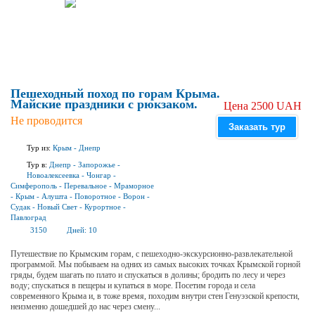
Пешеходный поход по горам Крыма.
Майские праздники с рюкзаком.
Цена 2500 UAH
Не проводится
Заказать тур
Тур из:
Крым
-
Днепр
Тур в:
Днепр
-
Запорожье
-
Новоалексеевка
-
Чонгар
-
Симферополь
-
Перевальное
-
Мраморное
-
Крым
-
Алушта
-
Поворотное
-
Ворон
-
Судак
-
Новый Свет
-
Курортное
-
Павлоград
3150
Дней:
10
Путешествие по Крымским горам, с пешеходно-экскурсионно-развлекательной
программой. Мы побываем на одних из самых высоких точках Крымской горной
гряды, будем шагать по плато и спускаться в долины; бродить по лесу и через
воду; спускаться в пещеры и купаться в море. Посетим города и села
современного Крыма и, в тоже время, походим внутри стен Генуэзской крепости,
неизменно дошедшей до нас через смену...