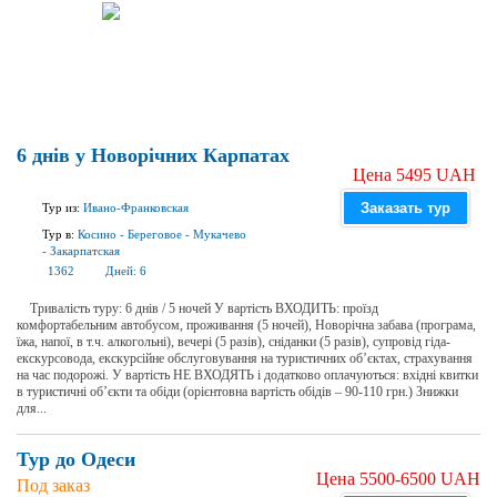
6 днів у Новорічних Карпатах
Цена 5495 UAH
Заказать тур
Тур из:
Ивано-Франковская
Тур в:
Косино
-
Береговое
-
Мукачево
-
Закарпатская
1362
Дней:
6
Тривалість туру: 6 днів / 5 ночей У вартість ВХОДИТЬ: проїзд
комфортабельним автобусом, проживання (5 ночей), Новорічна забава (програма,
їжа, напої, в т.ч. алкогольні), вечері (5 разів), сніданки (5 разів), супровід гіда-
екскурсовода, екскурсійне обслуговування на туристичних об’єктах, страхування
на час подорожі. У вартість НЕ ВХОДЯТЬ і додатково оплачуються: вхідні квитки
в туристичні об’єкти та обіди (орієнтовна вартість обідів – 90-110 грн.) Знижки
для...
Тур до Одеси
Цена 5500-6500 UAH
Под заказ