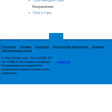
Туры выходного дня
Направление
Туры в горы
О проекте
Реклама
Контакты
Перепечатка материалов
Помощь
Забронировать отель
© IGotoWorld.com - Your GUIDE TO
the WORLD. Все права защищены.
iproaction
Копирование материалов без
разрешения администрации сайта
запрещено.