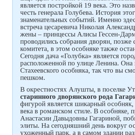
является постройкой 19 века. Это наз
честь генерала Голубева. История это
знаменательных событий. Именно здес
встреча цесаревича Николая Александ
жены – принцессы Алисы Гессен-Дарм
проводились собрания дворян, позже
комитета, в этом особняке также оста
Сегодня дача «Голубка» является горо
расположенной по улице Ленина. Она 
Стахеевского особняка, так что вы см
пешком.
В окрестностях Алушты, в поселке У
старинного дворянского рода Гага
фигурой является шикарный особняк, 
века в романском стиле. В особняке,
Анастасии Давыдовны Гагариной, поб
элиты. На сегодняшний день вокруг о
ухоженный парк, а в самом здании ра