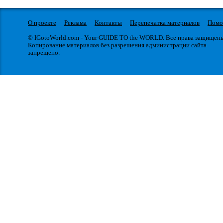
О проекте
Реклама
Контакты
Перепечатка материалов
Пом
© IGotoWorld.com - Your GUIDE TO the WORLD. Все права защищен
Копирование материалов без разрешения администрации сайта
запрещено.