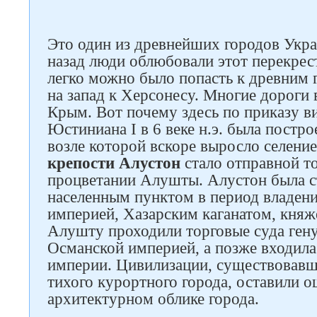
Это один из древнейших городов Укр
назад люди облюбовали этот перекрес
легко можно было попасть к древним 
на запад к Херсонесу. Многие дороги 
Крым. Вот почему здесь по приказу в
Юстиниана I в 6 веке н.э. была постр
возле которой вскоре выросло селени
крепости Алустон
стало отправной т
процветании Алушты. Алустон была с
населенным пунктом в период владен
империей, Хазарским каганатом, княж
Алушту проходили торговые суда гену
Османской империей, а позже входила
империи. Цивилизации, существовавш
тихого курортного города, оставили 
архитектурном облике города.