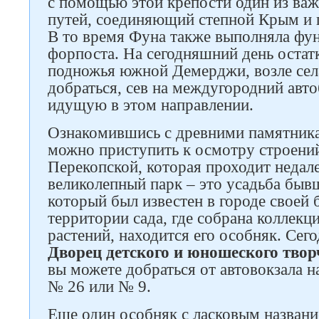
с помощью этой крепости один из ва
путей, соединяющий степной Крым и 
В то время Фуна также выполняла фу
форпоста. На сегодняшний день остат
подножья южной Демерджи, возле сел
добраться, сев на междугородний авт
идущую в этом направлении.
Ознакомившись с древними памятник
можно приступить к осмотру строений
Перекопской, которая проходит недале
великолепный парк – это усадьба бывш
который был известен в городе своей 
Следите за нами в соцсетях
территории сада, где собрана коллекц
растений, находится его особняк. Сего
Дворец детского и юношеского твор
вы можете добраться от автовокзала 
№ 26 или № 9.
Еще один особняк с ласковым назван