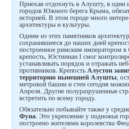
Приехав отдохнуть в Алушту, в один 
городов Южного берега Крыма, обязат
историей. В этом городе много интер
архитектуры и культуры.
Одним из этих памятников архитектур
сохранившееся до наших дней крепос
построенное римским императором в 
крепость, Юстиниан I смог контролир
устанавливать порядок и отражать не
противников. Крепость
Алустон зани
территорию нынешней Алушты
, ос
метровой башни и стен сегодня можно
Апреля. Другие полуразрушенные ст
встретить по всему городу.
Обязательно побывайте также у средн
Фуна
. Это укрепление у подножья г
построено жителями королевства Фео