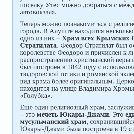
поселку Утес можно добраться с меж
автовокзала.
Теперь можно познакомиться с религ
города. В Алуште находится нескольк
одно из них –
Храм всех Крымских 
Стратилата
. Феодор Стратилат был 
королевстве Феодоро и причислен к л
распространению христианской веры в
был построен в 1842 году с использо
тюдоровской готики и романской экле
вид храма более оригинальным. Церко
находится на улице Владимира Хромы
«Голубка».
Еще один религиозный храм, заслуж
– это
мечеть Юкары-Джами
. Это
ед
мусульманский храм
, сохранившийс
Юкары-Джами была построена в 19 ст