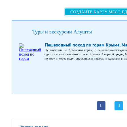
СОЗДАЙТЕ КАРТУ МЕСТ, Г
Туры и экскурсии Алушты
Пешеходный поход по горам Крыма. Ма
Путешествие по Крымским горам, с пешеходно-экскурси
одних из самых высоких точках Крымской горной гряды, бу
по лесу и через воду; спускаться в пещеры и купаться в 
тоже время, походим внутри стен Генуэзской крепости
правлений. Все это ждет Вас в программе восьмидневного п
– на южном берегу.