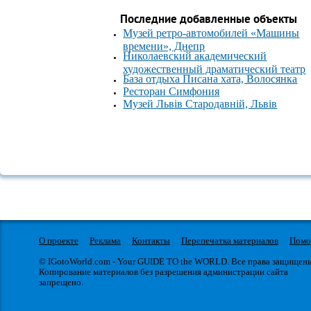
Последние добавленные объекты
Музей ретро-автомобилей «Машины
времени», Днепр
Николаевский академический
художественный драматический театр
База отдыха Писана хата, Волосянка
Ресторан Симфония
Музей Львів Стародавній, Львів
О проекте
Реклама
Контакты
Перепечатка материалов
Пом
© IGotoWorld.com - Your GUIDE TO the WORLD. Все права защищен
Копирование материалов без разрешения администрации сайта
запрещено.