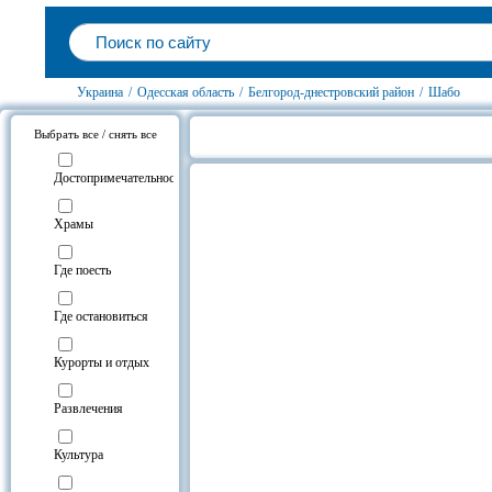
Украина
/
Одесская область
/
Белгород-днестровский район
/
Шабо
Выбрать все / снять все
Шабо, Белгород-днестровский ра
Достопримечательности
Храмы
Где поесть
Где остановиться
Курорты и отдых
Развлечения
Культура