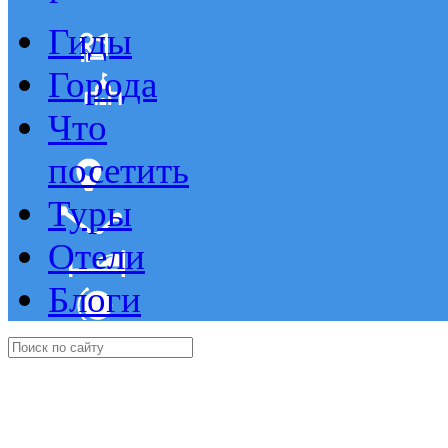
Гиды
Города
Что
посетить
Туры
Отели
Блоги