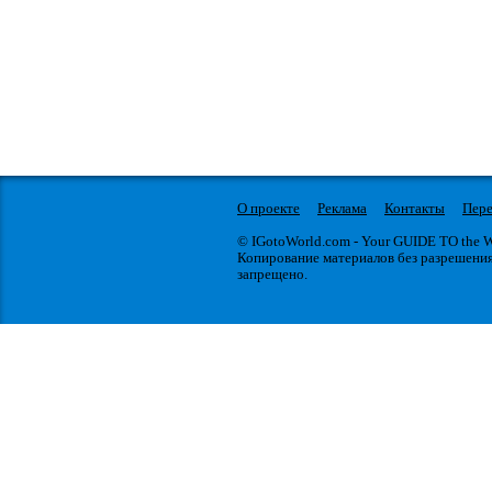
О проекте
Реклама
Контакты
Пере
© IGotoWorld.com - Your GUIDE TO the
Копирование материалов без разрешени
запрещено.