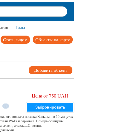
ытия
—
Гиды
Стать гидом
Объекты на карте
Добавить объект
Цена от 750 UAH
0
Забронировать
рожного вокзала поселка Копылы и в 15 минутах
латный Wi-Fi и парковка. Номера оснащены
налами, а также...Описание
ельными ...