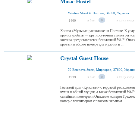
Music Hostel
Vatutina Street 4, Полтава, 36000, Украина
я был
0
я хочу сюда
1460
Хостел «Музыка» расположен в Полтаве. К услуг
прочих удобств — круглосуточная стойка регист
хостела предоставляется бесплатный Wi-Fi.Опи
кровати в общем номере для мужчин и ...
Crystal Guest House
79 Berehova Street, Миргород, 37600, Украин
я был
0
я хочу сюда
1939
Гостевой дом «Кристалл» с террасой расположе
кухня и общий лаундж, а также бесплатный Wi-Fi
семейными номерами.Описание номеровТрехмес
номер с телевизором с плоским экраном ...