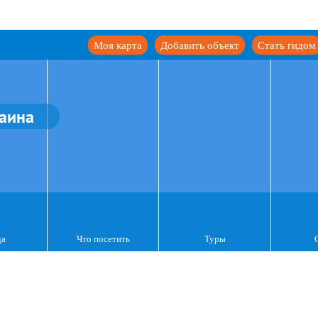
Моя карта
Добавить объект
Стать гидом
аина
да
Что посетить
Туры