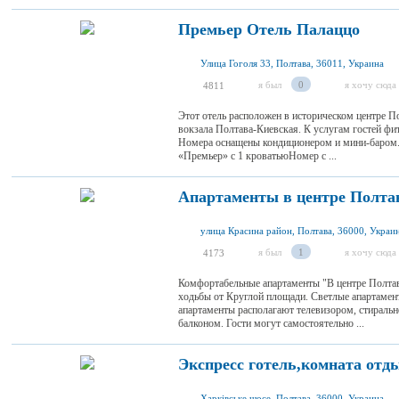
Премьер Отель Палаццо
Улица Гоголя 33, Полтава, 36011, Украина
я был
0
я хочу сюда
4811
Этот отель расположен в историческом центре П
вокзала Полтава-Киевская. К услугам гостей фитн
Номера оснащены кондиционером и мини-баром
«Премьер» с 1 кроватьюНомер с ...
Апартаменты в центре Полт
улица Красина район, Полтава, 36000, Украи
я был
1
я хочу сюда
4173
Комфортабельные апартаменты "В центре Полтав
ходьбы от Круглой площади. Светлые апартаме
апартаменты располагают телевизором, стиральн
балконом. Гости могут самостоятельно ...
Экспресс готель,комната отд
Харківське шосе, Полтава, 36000, Украина