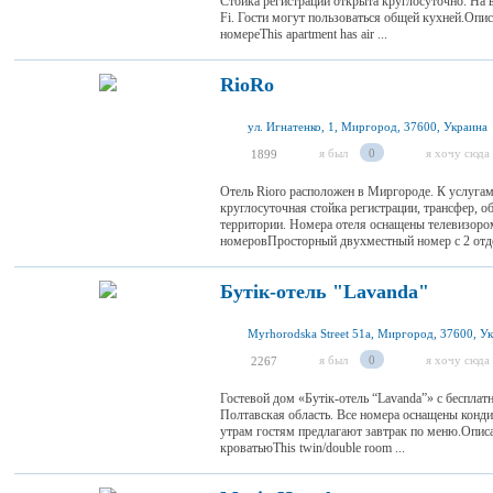
Стойка регистрации открыта круглосуточно. На 
Fi. Гости могут пользоваться общей кухней.Оп
номереThis apartment has air ...
RioRo
ул. Игнатенко, 1, Миргород, 37600, Украина
я был
0
я хочу сюда
1899
Отель Rioro расположен в Миргороде. К услугам 
круглосуточная стойка регистрации, трансфер, о
территории. Номера отеля оснащены телевизоро
номеровПросторный двухместный номер с 2 отде
Бутік-отель "Lavanda"
Myrhorodska Street 51а, Миргород, 37600, У
я был
0
я хочу сюда
2267
Гостевой дом «Бутік-отель “Lavanda”» с беспла
Полтавская область. Все номера оснащены конд
утрам гостям предлагают завтрак по меню.Опис
кроватьюThis twin/double room ...