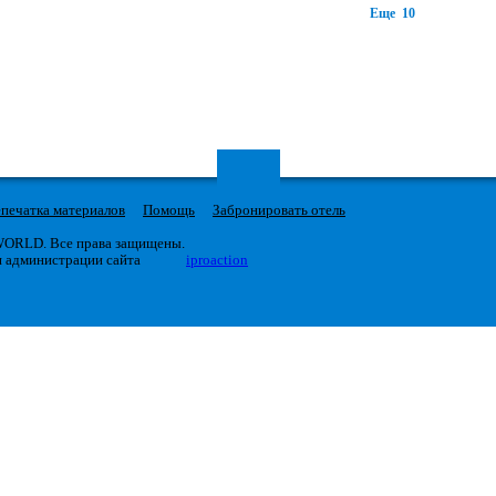
Еще 10
печатка материалов
Помощь
Забронировать отель
 WORLD. Все права защищены.
я администрации сайта
iproaction