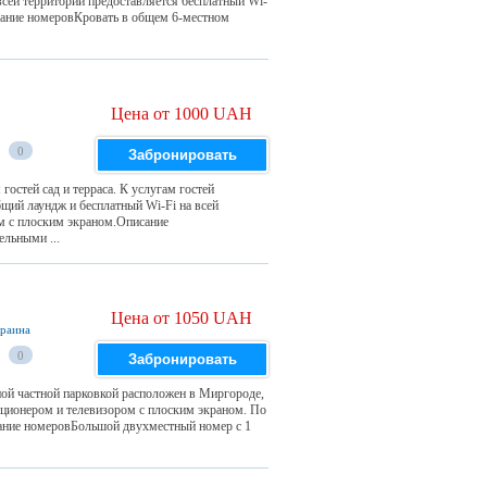
всей территории предоставляется бесплатный Wi-
исание номеровКровать в общем 6-местном
Цена от 1000 UAH
0
Забронировать
гостей сад и терраса. К услугам гостей
бщий лаундж и бесплатный Wi-Fi на всей
м с плоским экраном.Описание
льными ...
Цена от 1050 UAH
краина
0
Забронировать
тной частной парковкой расположен в Миргороде,
иционером и телевизором с плоским экраном. По
ание номеровБольшой двухместный номер с 1