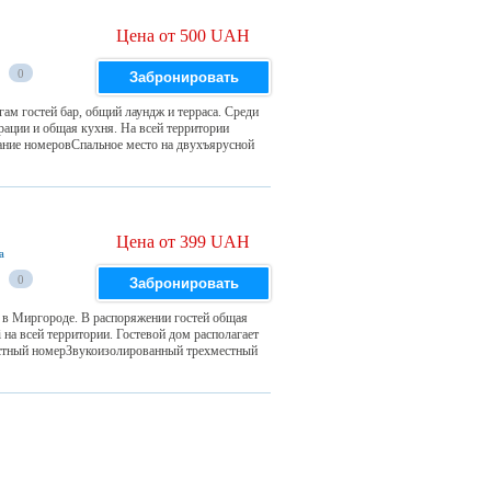
Цена от 500 UAH
0
Забронировать
ам гостей бар, общий лаундж и терраса. Среди
рации и общая кухня. На всей территории
сание номеровСпальное место на двухъярусной
Цена от 399 UAH
а
0
Забронировать
н в Миргороде. В распоряжении гостей общая
 на всей территории. Гостевой дом располагает
тный номерЗвукоизолированный трехместный