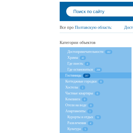
Все про
Полтавскую область
:
Дост
Категории объектов
Достопримечательности
182
Храмы
42
Где поесть
4
Где остановиться
208
Гостиницы
207
Коттеджные городки
0
Хостелы
1
Частные квартиры
0
Кемпинги
0
Отели на воде
0
Апартаменты
1
Курорты и отдых
51
Развлечения
4
Культура
5