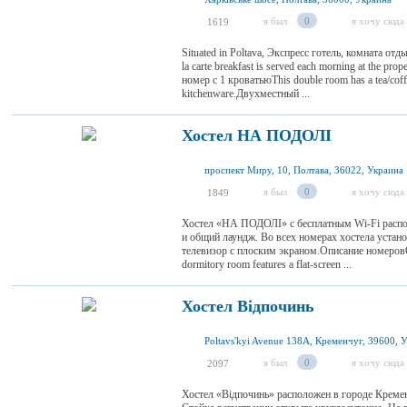
я был
0
я хочу сюда
1619
Situated in Poltava, Экспресс готель, комната отды
la carte breakfast is served each morning at the
номер с 1 кроватьюThis double room has a tea/coff
kitchenware.Двухместный ...
Хостел НА ПОДОЛІ
проспект Миру, 10, Полтава, 36022, Украина
я был
0
я хочу сюда
1849
Хостел «НА ПОДОЛІ» с бесплатным Wi-Fi распол
и общий лаундж. Во всех номерах хостела устан
телевизор с плоским экраном.Описание номеро
dormitory room features a flat-screen ...
Хостел Вiдпочинь
Poltavs'kyi Avenue 138А, Кременчуг, 39600, 
я был
0
я хочу сюда
2097
Хостел «Вiдпочинь» расположен в городе Кремен