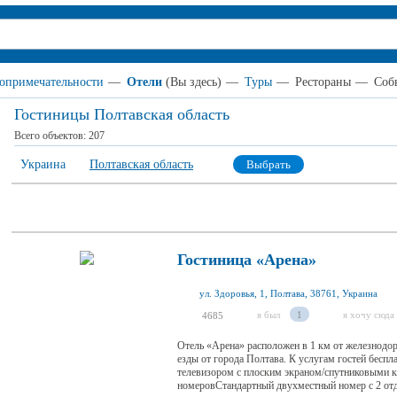
опримечательности
—
Отели
(Вы здесь)
—
Туры
—
Рестораны
—
Соб
Гостиницы Полтавская область
Всего объектов:
207
Украина
Полтавская область
Выбрать
Гостиница «Арена»
ул. Здоровья, 1, Полтава, 38761, Украина
я был
1
я хочу сюда
4685
Отель «Арена» расположен в 1 км от железнодо
езды от города Полтава. К услугам гостей бесп
телевизором с плоским экраном/спутниковыми ка
номеровСтандартный двухместный номер с 2 отд