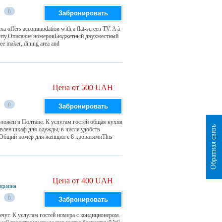
0
Забронировать
ха offers accommodation with a flat-screen TV. A à
 property.Описание номеровБюджетный двухместный
ee maker, dining area and
Цена от 500 UAH
0
Забронировать
ожен в Полтаве. К услугам гостей общая кухня
Обратная связь
овлен шкаф для одежды, в числе удобств
вОбщий номер для женщин с 8 кроватямиThis
Цена от 400 UAH
Украина
0
Забронировать
чуг. К услугам гостей номера с кондиционером.