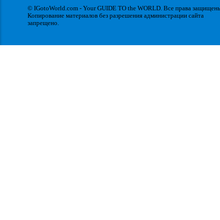
© IGotoWorld.com - Your GUIDE TO the WORLD. Все права защищен
Копирование материалов без разрешения администрации сайта
запрещено.