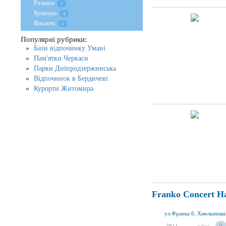
Розваги
1
Культура
4
Вокзали
5
Популярні рубрики:
Бази відпочинку Умані
Пам'ятки Черкаси
Парки Дніпродзержинська
Відпочинок в Бердичеві
Курорти Житомира
Franko Concert Ha
ул.Франка 6, Хмельницк
я був
0