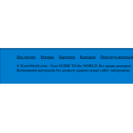
Про проект
Реклама
Партнери
Контакти
Передрук матеріал
© IGotoWorld.com - Your GUIDE TO the WORLD. Всі права захищені.
Копіювання матеріалів без дозволу адміністрації сайту заборонено.