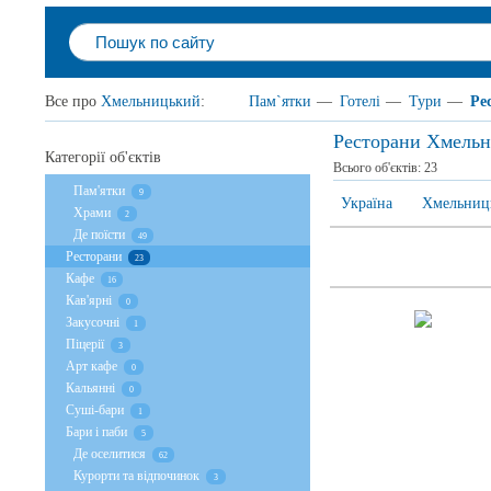
Все про
Хмельницький
:
Пам`ятки
—
Готелі
—
Тури
—
Ре
Ресторани Хмель
Категорії об'єктів
Всього об'єктів:
23
Пам'ятки
9
Україна
Хмельниць
Храми
2
Де поїсти
49
Ресторани
23
Кафе
16
Кав'ярні
0
Закусочні
1
Піцерії
3
Арт кафе
0
Кальянні
0
Суші-бари
1
Бари і паби
5
Де оселитися
62
Курорти та відпочинок
3