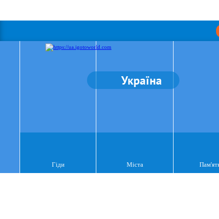
Україна
Гіди
Міста
Пам'ят