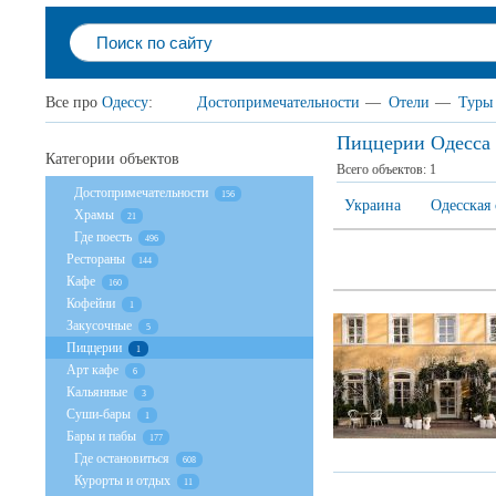
Все про
Одессу
:
Достопримечательности
—
Отели
—
Туры
Пиццерии Одесса
Категории объектов
Всего объектов:
1
Достопримечательности
156
Украина
Одесская 
Храмы
21
Где поесть
496
Рестораны
144
Кафе
160
Кофейни
1
Закусочные
5
Пиццерии
1
Арт кафе
6
Кальянные
3
Суши-бары
1
Бары и пабы
177
Где остановиться
608
Курорты и отдых
11