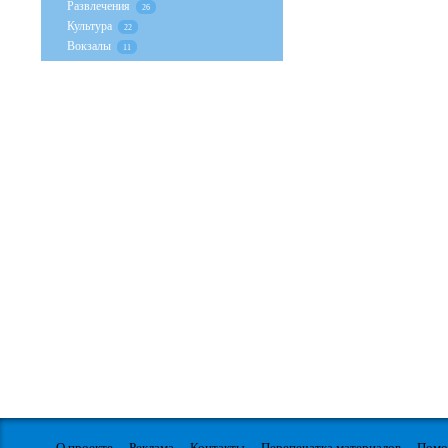
Развлечения
26
Культура
22
Вокзалы
11
О проекте
Реклама
Контакты
Перепечатка материалов
Пом