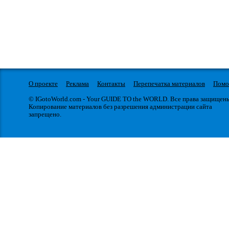
О проекте
Реклама
Контакты
Перепечатка материалов
Пом
© IGotoWorld.com - Your GUIDE TO the WORLD. Все права защищен
Копирование материалов без разрешения администрации сайта
запрещено.