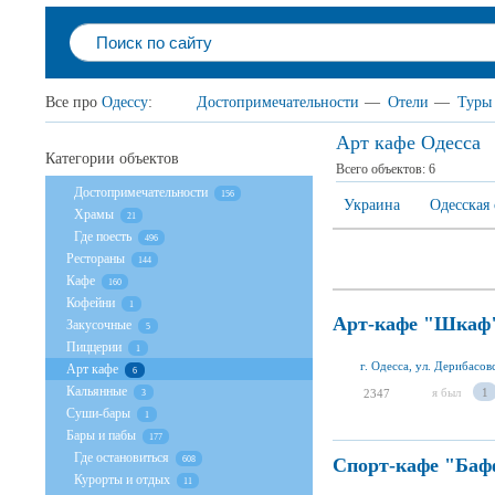
Все про
Одессу
:
Достопримечательности
—
Отели
—
Туры
Арт кафе Одесса
Категории объектов
Всего объектов:
6
Достопримечательности
156
Украина
Одесская 
Храмы
21
Где поесть
496
Рестораны
144
Кафе
160
Кофейни
1
Арт-кафе "Шкаф
Закусочные
5
Пиццерии
1
г. Одесса, ул. Дерибасов
Арт кафе
6
Кальянные
я был
1
2347
3
Суши-бары
1
Бары и пабы
177
Где остановиться
Спорт-кафе "Баф
608
Курорты и отдых
11