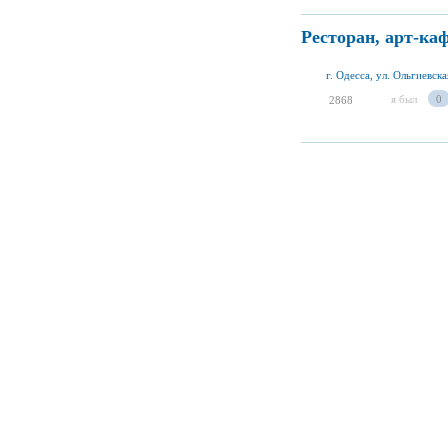
Ресторан, арт-ка
г. Одесса, ул. Ольгиевска
я был
0
2868