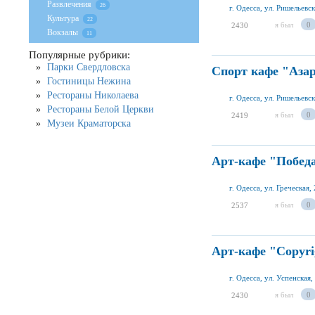
Развлечения
26
г. Одесса, ул. Ришельевск
Культура
22
я был
0
2430
Вокзалы
11
Популярные рубрики:
Парки Свердловска
Спорт кафе "Аза
Гостиницы Нежина
Рестораны Николаева
г. Одесса, ул. Ришельевск
Рестораны Белой Церкви
я был
0
2419
Музеи Краматорска
Арт-кафе "Побед
г. Одесса, ул. Греческая,
я был
0
2537
Арт-кафе "Copyri
г. Одесса, ул. Успенская,
я был
0
2430