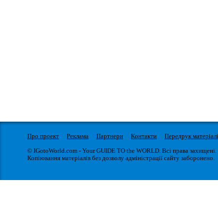
Про проект
Реклама
Партнери
Контакти
Передрук матеріал
© IGotoWorld.com - Your GUIDE TO the WORLD. Всі права захищені.
Копіювання матеріалів без дозволу адміністрації сайту заборонено.