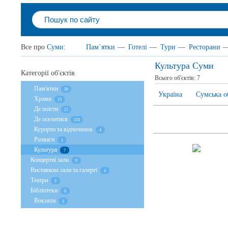
Все про
Суми
:
Пам`ятки
—
Готелі
—
Тури
—
Ресторани
Культура Суми
Категорії об'єктів
Всього об'єктів:
7
Пам'ятки
59
Україна
Сумська о
Храми
15
Де поїсти
17
Де оселитися
233
Курорти та відпочинок
4
Розваги
1
Культура
7
Концертні зали
0
Виставкові зали та галереї
4
Театри
3
Бібліотеки
0
Вокзали
3