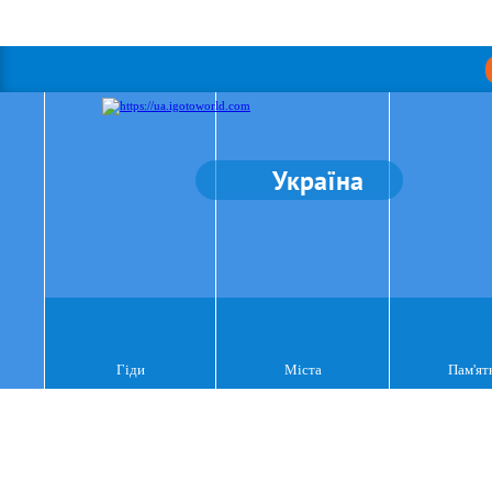
Україна
Гіди
Міста
Пам'ят