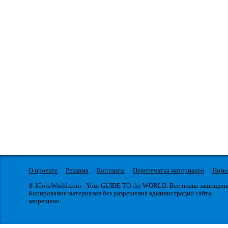
О проекте
Реклама
Контакты
Перепечатка материалов
Пом
© IGotoWorld.com - Your GUIDE TO the WORLD. Все права защищен
Копирование материалов без разрешения администрации сайта
запрещено.