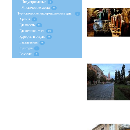
Индустриальные
0
Мистические места
0
Туристические информационные цен...
1
Храмы
4
Где поесть
21
Где остановиться
106
Курорты и отдых
0
Развлечения
0
Культура
1
Вокзалы
2