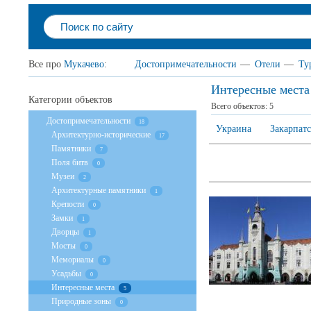
Все про
Мукачево
:
Достопримечательности
—
Отели
—
Ту
Интересные места
Категории объектов
Всего объектов:
5
Достопримечательности
18
Украина
Закарпатс
Архитектурно-исторические
17
Памятники
7
Поля битв
0
Музеи
2
Архитектурные памятники
1
Крепости
0
Замки
1
Дворцы
1
Мосты
0
Мемориалы
0
Усадьбы
0
Интересные места
5
Природные зоны
0