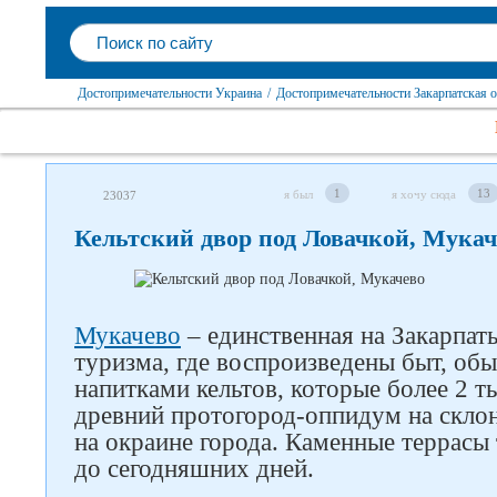
Достопримечательности Украина
/
Достопримечательности Закарпатская о
1
13
я был
я хочу сюда
23037
Кельтский двор под Ловачкой, Мукач
Мукачево
– единственная на Закарпать
туризма, где воспроизведены быт, обы
напитками кельтов, которые более 2 ты
древний протогород-оппидум на склон
на окраине города. Каменные террасы 
до сегодняшних дней.