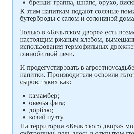
бренди: граппа, шнапс, орухо, виск
К этим напиткам подают соленые пом
бутерброды с салом и солониной дома
Только в «Кельтском дворе» есть воз
Следите за нами в соцсетях
настоящим ржаным хлебом, вымешанны
использования термофильных дрожже
глинобитной печи.
И продегустировать в агроэтноусадьб
напитки. Производители освоили изго
сыров, таких как:
камамбер;
овечья фета;
дорблю;
козий пуату.
На территории «Кельтского двора» мо
субтропики, ведь здесь в открытом гру