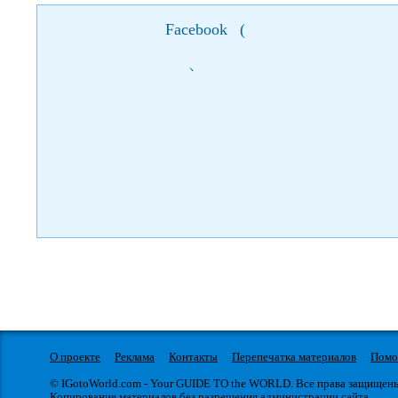
Facebook
(
)
О проекте
Реклама
Контакты
Перепечатка материалов
Пом
© IGotoWorld.com - Your GUIDE TO the WORLD. Все права защищен
Копирование материалов без разрешения администрации сайта