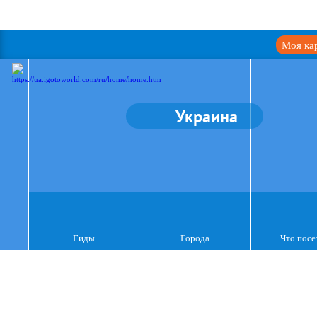
Моя ка
Украина
Гиды
Города
Что посе