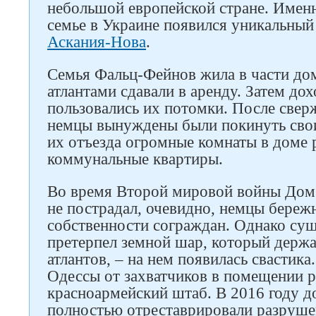
небольшой европейской стране. Именн
семье в Украине появился уникальны
Аскания-Нова
.
Семья Фальц-Фейнов жила в части дом
атлантами сдавали в аренду. Затем до
пользовались их потомки. После свер
немцы вынуждены были покинуть свои
их отъезда огромные комнаты в доме 
коммунальные квартиры.
Во время Второй мировой войны Дом 
не пострадал, очевидно, немцы береж
собственности сограждан. Однако су
претерпел земной шар, который держа
атлантов, – на нем появилась свастик
Следите за нами в соцсетях
Одессы от захватчиков в помещении 
красноармейский штаб. В 2016 году 
полностью отреставрировали разруше