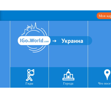
Моя ка
Украина
Гиды
Города
Что посе