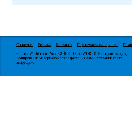
О проекте
Реклама
Контакты
Перепечатка материалов
Пом
© IGotoWorld.com - Your GUIDE TO the WORLD. Все права защищен
Копирование материалов без разрешения администрации сайта
запрещено.