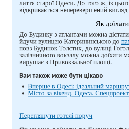
лиття старої Одеси. До того ж, із цьог
відкривається неперевершений вигляд 
Як доїхати
До Будинку з атлантами можна дістати
йдучи вулицею Катерининською до
па
повз Будинок Толстих, до вулиці Гоголя
залізничного вокзалу можна доїхати 
вирушає з Привокзальної площі.
Вам також може бути цікаво
Вперше в Одесі: ідеальний маршрут
Місто за вікенд. Одеса. Спецпроект
Переглянути готелі поруч