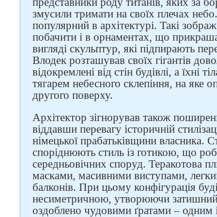
представники роду титанів, яких за бо
змусили тримати на своїх плечах небо
популярний в архітектурі. Такі зобра
побачити і в орнаментах, що прикраша
вигляді скульптур, які підпирають пе
Влодек розташував своїх гігантів дово
відокремлені від стін будівлі, а їхні ті
тягарем небесного склепіння, на яке о
другого поверху.
Архітектор зігнорував також поширени
віддавши перевагу історичній стилізац
німецької прабатьківщини власника. Ст
споріднюють стиль із готикою, що ро
середньовічних споруд. Теракотова п
масками, масивними виступами, легк
балконів. При цьому конфігурація буд
несиметричною, утворюючи затишний 
оздоблено чудовими ґратами – одним 