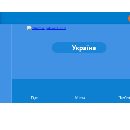
Україна
Гіди
Міста
Пам'ят