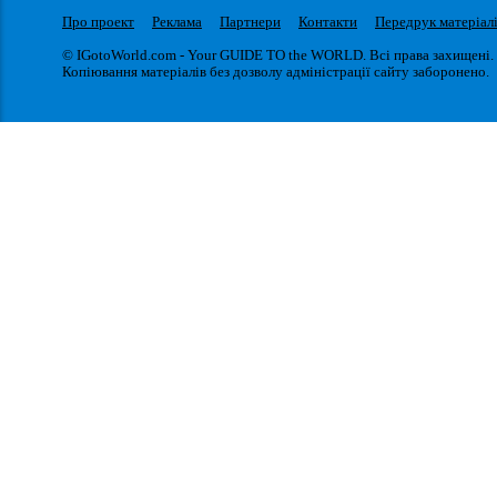
Про проект
Реклама
Партнери
Контакти
Передрук матеріал
© IGotoWorld.com - Your GUIDE TO the WORLD. Всі права захищені.
Копіювання матеріалів без дозволу адміністрації сайту заборонено.