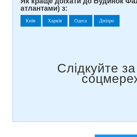
Як краще доїхати до Будинок Фа
атлантами) з:
Київ
Харків
Одеса
Дніпро