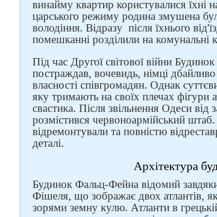
винайму квартир користувалися їхні н
царського режиму родина змушена бул
володіння. Відразу після їхнього від'ї
помешканні розділили на комунальні 
Під час Другої світової війни Будинок
постраждав, вочевидь, німці дбайливо
власності співгромадян. Однак суттєви
яку тримають на своїх плечах фігури ат
свастика. Після звільнення Одеси від 
розмістився червоноармійський штаб.
відремонтували та повністю відрестав
Слідкуйте за нами в
соцмережах
деталі.
Архітектура бу
Будинок Фальц-Фейна відомий завдяки
Фішеля, що зображає двох атлантів, я
зорями земну кулю. Атланти в грецькій