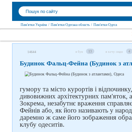
Пам'ятки Україна
/
Пам'ятки Одеська область
/
Пам'ятки Одеса
13
4
я був
я хочу сюди
14644
Будинок Фальц-Фейна (Будинок з атл
гумору та місто курортів і відпочинку,
дивовижних архітектурних пам'яток, а
Зокрема, незабутнє враження справля
Фейнів або, як його називають у народ
даремно ж саме його зображення обр
клубу одеситів.