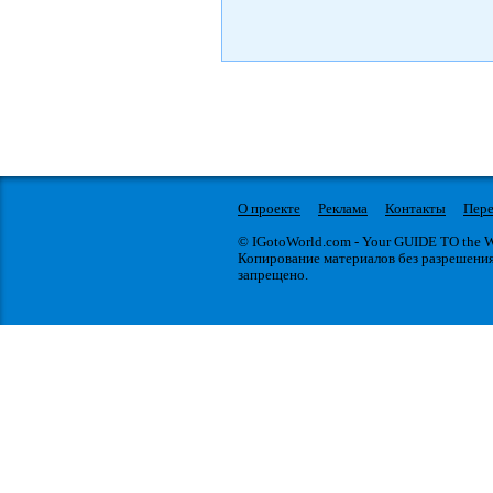
О проекте
Реклама
Контакты
Пере
© IGotoWorld.com - Your GUIDE TO the
Копирование материалов без разрешени
запрещено.