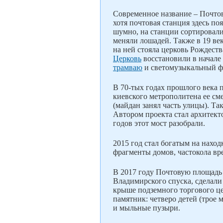
Современное название – Почтов
хотя почтовая станция здесь по
шумно, на станции сортировал
меняли лошадей. Также в 19 ве
на ней стояла церковь Рождест
Церковь
восстановили в начале
трамваю
и светомузыкальный ф
В 70-тых годах прошлого века 
киевского метрополитена ее см
(майдан занял часть улицы). Т
Автором проекта стал архитект
годов этот мост разобрали.
2015 год стал богатым на нахо
фрагменты домов, частокола вр
В 2017 году Почтовую площадь
Владимирского спуска, сделал
крыше подземного торгового це
памятник: четверо детей (трое
и мыльные пузыри.