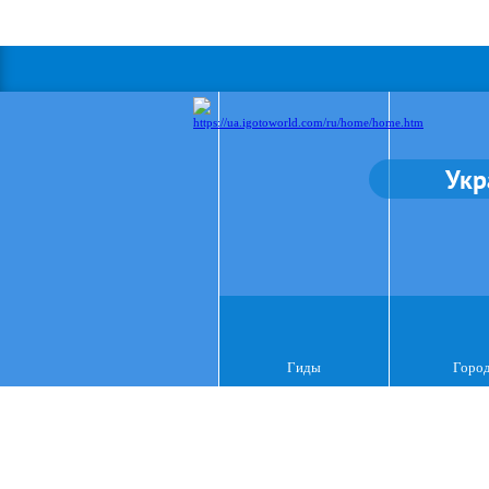
Укр
Гиды
Горо