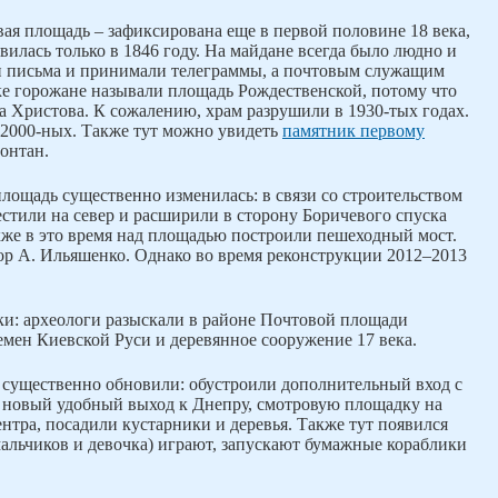
ая площадь – зафиксирована еще в первой половине 18 века,
явилась только в 1846 году. На майдане всегда было людно и
и письма и принимали телеграммы, а почтовым служащим
ке горожане называли площадь Рождественской, потому что
ва Христова. К сожалению, храм разрушили в 1930-тых годах.
 2000-ных. Также тут можно увидеть
памятник первому
онтан.
площадь существенно изменилась: в связи со строительством
естили на север и расширили в сторону Боричевого спуска
акже в это время над площадью построили пешеходный мост.
ор А. Ильяшенко. Однако во время реконструкции 2012–2013
дки: археологи разыскали в районе Почтовой площади
емен Киевской Руси и деревянное сооружение 17 века.
 существенно обновили: обустроили дополнительный вход с
и новый удобный выход к Днепру, смотровую площадку на
нтра, посадили кустарники и деревья. Также тут появился
 мальчиков и девочка) играют, запускают бумажные кораблики