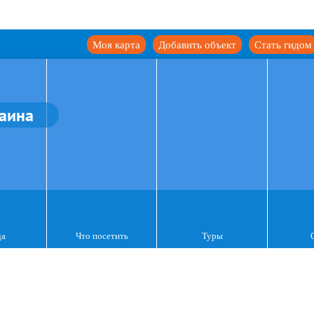
Моя карта
Добавить объект
Стать гидом
аина
да
Что посетить
Туры