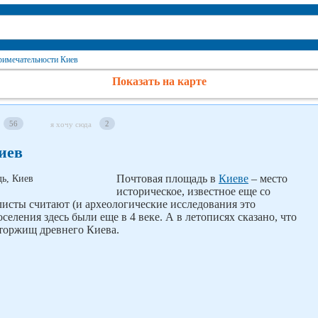
римечательности Киев
Показать на карте
56
2
я хочу сюда
иев
Почтовая площадь в
Киеве
– место
историческое, известное еще со
исты считают (и археологические исследования это
селения здесь были еще в 4 веке. А в летописях сказано, что
 торжищ древнего Киева.