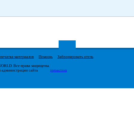
печатка материалов
Помощь
Забронировать отель
 WORLD. Все права защищены.
я администрации сайта
iproaction