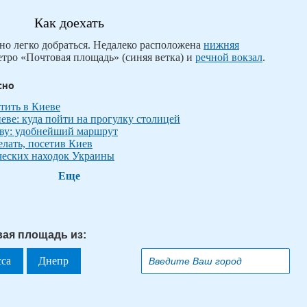
Как доехать
о легко добраться. Недалеко расположена
нижняя
етро «Почтовая площадь» (синяя ветка) и
речной вокзал
.
сно
етить в Киеве
еве: куда пойти на прогулку столицей
еву: удобнейший маршрут
елать, посетив Киев
ческих находок Украины
Еще
вая площадь из:
сса
Днепр