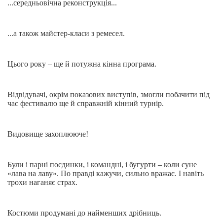
...середньовічна реконструкція...
...а також майстер-класи з ремесел.
Цього року – ще й потужна кінна програма.
Відвідувачі, окрім показових виступів, змогли побачити під
час фестивалю ще й справжній кінний турнір.
Видовище захоплююче!
Були і парні поєдинки, і командні, і бугурти – коли суне
«лава на лаву». По правді кажучи, сильно вражає. І навіть
трохи наганяє страх.
Костюми продумані до найменших дрібниць.