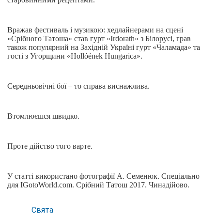
Вражав фестиваль і музикою: хедлайнерами на сцені
«Срібного Татоша» став гурт «Irdorath» з Білорусі, грав
також популярний на Західній Україні гурт «Чаламада» та
гості з Угорщини «Hollóének Hungarica».
Середньовічні бої – то справа виснажлива.
Втомлюєшся швидко.
Проте дійство того варте.
У статті використано фотографії А. Семенюк. Спеціально
для IGotoWorld.com. Срібний Татош 2017. Чинадійово.
Свята