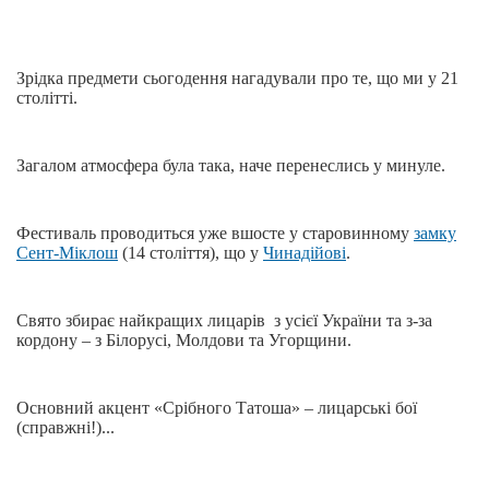
Зрідка предмети сьогодення нагадували про те, що ми у 21
столітті.
Загалом атмосфера була така, наче перенеслись у минуле.
Фестиваль проводиться уже вшосте у старовинному
замку
Сент-Міклош
(14 століття), що у
Чинадійові
.
Свято збирає найкращих лицарів з усієї України та з-за
кордону – з Білорусі, Молдови та Угорщини.
Основний акцент «Срібного Татоша» – лицарські бої
(справжні!)...