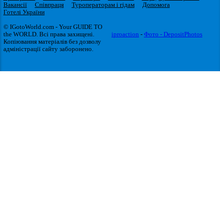
Вакансії
Співпраця
Туроператорам і гідам
Допомога
Готелі України
© IGotoWorld.com - Your GUIDE TO
the WORLD. Всі права захищені.
iproaction
-
Фото - DepositPhotos
Копіювання матеріалів без дозволу
адміністрації сайту заборонено.