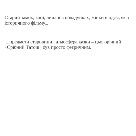
Старий замок, коні, лицарі в обладунках, жінки в одязі, як з
історичного фільму...
...предмети старовини і атмосфера казки – цьогорічний
«Срібний Татош» був просто феєричним.