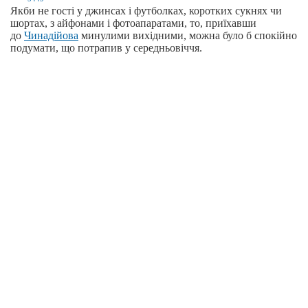
Якби не гості у джинсах і футболках, коротких сукнях чи
шортах, з айфонами і фотоапаратами, то, приїхавши
до
Чинадійова
минулими вихідними, можна було б спокійно
подумати, що потрапив у середньовіччя.