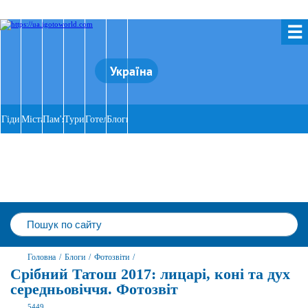
☰
Україна
Гіди
Міста
Пам'ятки
Тури
Готелі
Блоги
Головна
/
Блоги
/
Фотозвіти
/
Срібний Татош 2017: лицарі, коні та дух
середньовіччя. Фотозвіт
5449