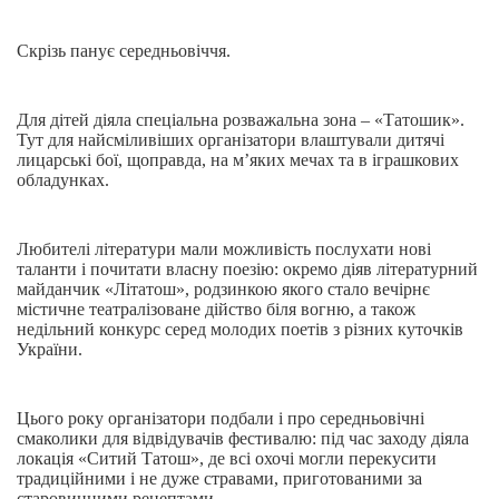
Скрізь панує середньовіччя.
Для дітей діяла спеціальна розважальна зона – «Татошик».
Тут для найсміливіших організатори влаштували дитячі
лицарські бої, щоправда, на м’яких мечах та в іграшкових
обладунках.
Любителі літератури мали можливість послухати нові
таланти і почитати власну поезію: окремо діяв літературний
майданчик «Літатош», родзинкою якого стало вечірнє
містичне театралізоване дійство біля вогню, а також
недільний конкурс серед молодих поетів з різних куточків
України.
Цього року організатори подбали і про середньовічні
смаколики для відвідувачів фестивалю: під час заходу діяла
локація «Ситий Татош», де всі охочі могли перекусити
традиційними і не дуже стравами, приготованими за
старовинними рецептами.