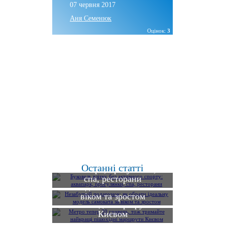
07 червня 2017
Аня Семенюк
Оцінок:
3
Буковель влітку без
активного спорту:
Останні статті
Незабутній подарунок:
аквапарк, прогулянки,
як обрати ідеальну
спа, ресторани
Метро тепер 30 гривень,
модель самоката за
тож тримайте найкращі
віком та зростом
пішохідні маршрути
Києвом