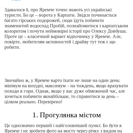
Здавалося б, про Яремче точно знають усі українські
туристи. Бо це – ворота у Карпати. Звідси починається
багато гірських подорожей, сюди їдуть побачити
знаменитий водоспад Пробій, познайомитися з карпатським
колоритом і почути неймовірні історії про Олексу Довбуша.
Проте це – класичний варіант відпочинку у Яремче. Але,
повірте, любителям активностей і драйву тут теж є що
робити.
Звичайно ж, у Яремче варто їхати не лише на один день:
мінімум на вихідні, максимум – на тиждень, якщо врахувати
походи в гори. Однак, якщо у вас дуже обмежений час, але
хочеться побачити якнайбільше, то справитися за день –
цілком реально. Перевірено!
1. Прогулянка містом
Це однозначно перший і найголовніший пункт. Бо бути в
Яремче і не зробити фото на мосту через річку з видом на