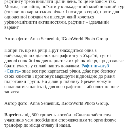
рафтингу треба виділяти цілий день, то це не зовсім так.
Можна, звичайно, поїхати у кількаденний комбінований тур
(сплави по карпатських річках і походи в гори), проте для
одноденної поїздки чи вікенду, який хочеться
урізноманітнити активностями, рафтинг – ідеальний
варіант.
Автор фото: Anna Semeniuk, IGotoWorld Photo Group.
Попри те, що на річці Прут знаходиться одна з
найскладніших ділянок для рафтингу в Україні, тут є і
доволі спокійні як для карпатських річок місця, що дозволяє
брати участь у сплаві навіть новачкам.
Рафтинг-клуб
«Скита»
знає все про карпатські річки, дбає про безпеку
своїх клієнтів і пропонує маршрути відповідно до рівня
підготовки групи. На ділянці поблизу Яремче можуть
сплавлятися навіть ті, для кого рафтинг – абсолютно нове
заняття.
Автор фото: Anna Semeniuk, IGotoWorld Photo Group.
Вартість
: від 500 гривень з особи. «Скита» забезпечує
учасників усім необхідним спорядженням та організовує
трансфер до місця сплаву й назад.