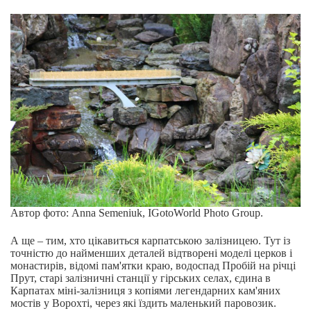
Автор фото: Anna Semeniuk, IGotoWorld Photo Group.
А ще – тим, хто цікавиться карпатською залізницею. Тут із
точністю до найменших деталей відтворені моделі церков і
монастирів, відомі пам'ятки краю, водоспад Пробій на річці
Прут, старі залізничні станції у гірських селах, єдина в
Карпатах міні-залізниця з копіями легендарних кам'яних
мостів у Ворохті, через які їздить маленький паровозик.