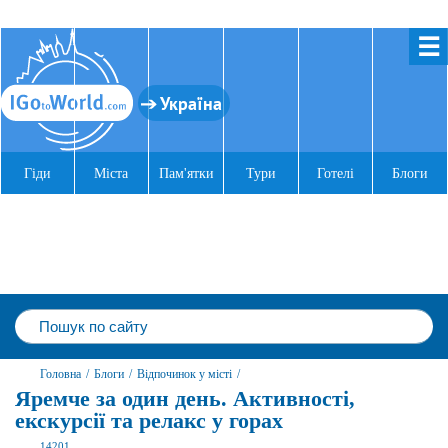
☰
Україна
Гіди
Міста
Пам'ятки
Тури
Готелі
Блоги
Головна
/
Блоги
/
Відпочинок у місті
/
Яремче за один день. Активності,
екскурсії та релакс у горах
14201