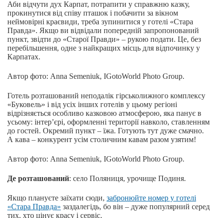
Аби відчути дух Карпат, потрапити у справжню казку,
прокинутися від співу пташок і побачити за вікном
неймовірні краєвиди, треба зупинитися у готелі «Стара
Правда». Якщо ви відвідали попередній запропонований
пункт, звідти до «Старої Правди» – рукою подати. Це, без
перебільшення, одне з найкращих місць для відпочинку у
Карпатах.
Автор фото: Anna Semeniuk, IGotoWorld Photo Group.
Готель розташований неподалік гірськолижного комплексу
«Буковель» і від усіх інших готелів у цьому регіоні
відрізняється особливо казковою атмосферою, яка панує в
усьому: інтер’єрі, оформленні території навколо, ставленням
до гостей. Окремий пункт – їжа. Готують тут дуже смачно.
А кава – конкурент усім столичним кавам разом узятим!
Автор фото: Anna Semeniuk, IGotoWorld Photo Group.
Де розташований
: село Поляниця, урочище Подиня.
Якщо плануєте заїхати сюди,
забронюйте номер у готелі
«Стара Правда»
заздалегідь, бо він – дуже популярний серед
тих, хто цінує красу і сервіс.