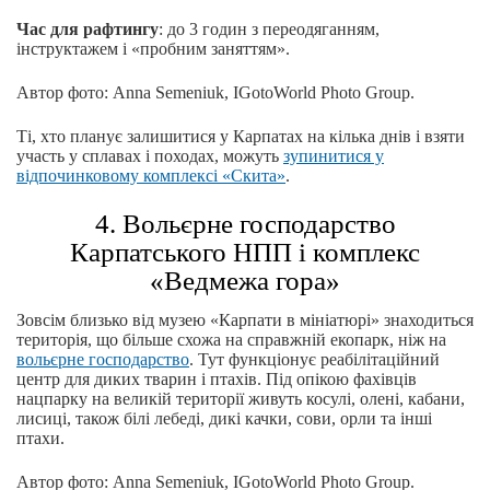
Час для рафтингу
: до 3 годин з переодяганням,
інструктажем і «пробним заняттям».
Автор фото: Anna Semeniuk, IGotoWorld Photo Group.
Ті, хто планує залишитися у Карпатах на кілька днів і взяти
участь у сплавах і походах, можуть
зупинитися у
відпочинковому комплексі «Скита»
.
4. Вольєрне господарство
Карпатського НПП і комплекс
«Ведмежа гора»
Зовсім близько від музею «Карпати в мініатюрі» знаходиться
територія, що більше схожа на справжній екопарк, ніж на
вольєрне господарство
. Тут функціонує реабілітаційний
центр для диких тварин і птахів. Під опікою фахівців
нацпарку на великій території живуть косулі, олені, кабани,
лисиці, також білі лебеді, дикі качки, сови, орли та інші
птахи.
Автор фото: Anna Semeniuk, IGotoWorld Photo Group.