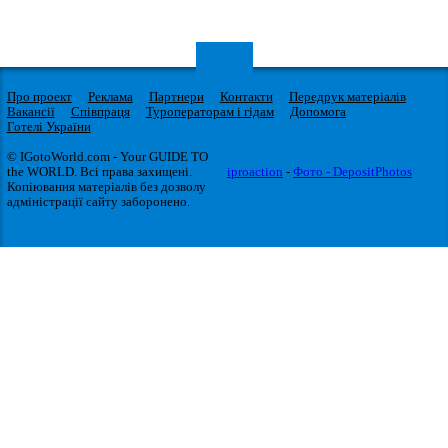
Про проект
Реклама
Партнери
Контакти
Передрук матеріалів
Вакансії
Співпраця
Туроператорам і гідам
Допомога
Готелі України
© IGotoWorld.com - Your GUIDE TO
the WORLD. Всі права захищені.
iproaction
-
Фото - DepositPhotos
Копіювання матеріалів без дозволу
адміністрації сайту заборонено.