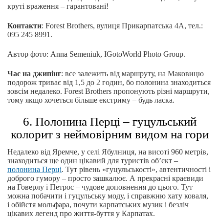
круті враження – гарантовані!
Контакти
: Forest Brothers, вулиця Прикарпатська 4А, тел.:
095 245 8991.
Автор фото: Anna Semeniuk, IGotoWorld Photo Group.
Час на джипінг
: все залежить від маршруту, на Маковицю
подорож триває від 1,5 до 2 годин, бо полонина знаходиться
зовсім недалеко. Forest Brothers пропонують різні маршрути,
тому якщо хочеться більше екстриму – будь ласка.
6. Полонина Перці – гуцульський
колорит з неймовірним видом на гори
Недалеко від Яремче, у селі Ябулниця, на висоті 960 метрів,
знаходиться ще один цікавий для туристів об’єкт –
полонина Перці
. Тут рівень «гуцульськості», автентичності і
доброго гумору – просто зашкалює. А прекрасні краєвиди
на Говерлу і Петрос – чудове доповнення до цього. Тут
можна побачити і гуцульську моду, і справжню хату коваля,
і обійстя мольфара, почути карпатських музик і безліч
цікавих легенд про життя-буття у Карпатах.