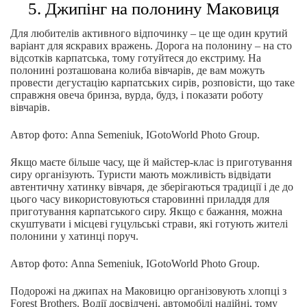
5. Джипінг на полонину Маковиця
Для любителів активного відпочинку – це ще один крутий
варіант для яскравих вражень. Дорога на полонину – на сто
відсотків карпатська, тому готуйтеся до екстриму. На
полонині розташована колиба вівчарів, де вам можуть
провести дегустацію карпатських сирів, розповісти, що таке
справжня овеча бринза, вурда, будз, і показати роботу
вівчарів.
Автор фото: Anna Semeniuk, IGotoWorld Photo Group.
Якщо маєте більше часу, ще й майстер-клас із приготування
сиру організують. Туристи мають можливість відвідати
автентичну хатинку вівчаря, де зберігаються традиції і де до
цього часу використовуються старовинні приладдя для
приготування карпатського сиру. Якщо є бажання, можна
скуштувати і місцеві гуцульські страви, які готують жителі
полонини у хатинці поруч.
Автор фото: Anna Semeniuk, IGotoWorld Photo Group.
Подорожі на джипах на Маковицю організовують хлопці з
Forest Brothers. Водії досвідчені, автомобілі надійні, тому