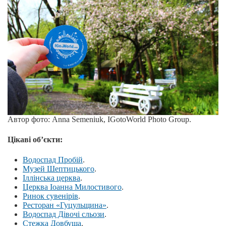
Автор фото: Anna Semeniuk, IGotoWorld Photo Group.
Цікаві об’єкти:
Водоспад Пробій
.
Музей Шептицького
.
Іллінська церква
.
Церква Іоанна Милостивого
.
Ринок сувенірів
.
Ресторан «Гуцульщина»
.
Водоспад Дівочі сльози
.
Стежка Довбуша
.