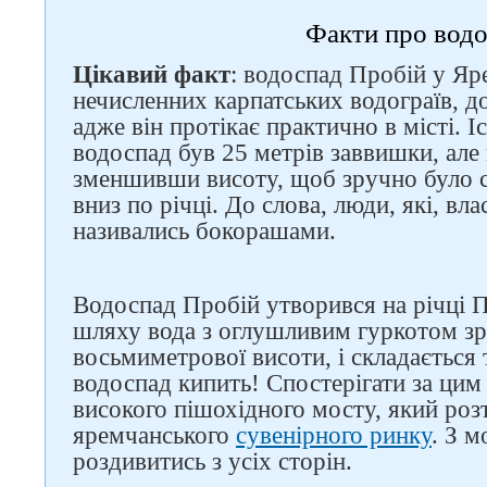
Факти про вод
Цікавий факт
: водоспад Пробій у Яре
нечисленних карпатських водограїв, до
адже він протікає практично в місті. І
водоспад був 25 метрів заввишки, але
зменшивши висоту, щоб зручно було с
вниз по річці. До слова, люди, які, вла
називались бокорашами.
Водоспад Пробій утворився на річці П
шляху вода з оглушливим гуркотом зр
восьмиметрової висоти, і складається
водоспад кипить! Спостерігати за ци
високого пішохідного мосту, який роз
яремчанського
сувенірного ринку
. З 
Слідкуйте за нами в
роздивитись з усіх сторін.
соцмережах