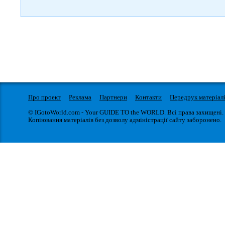
Про проект
Реклама
Партнери
Контакти
Передрук матеріал
© IGotoWorld.com - Your GUIDE TO the WORLD. Всі права захищені.
Копіювання матеріалів без дозволу адміністрації сайту заборонено.