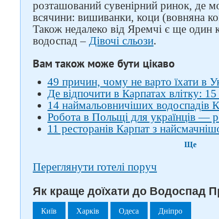
розташований сувенірний ринок, де м
всячини: вишиванки, коци (вовняна ко
Також недалеко від Яремчі є ще один 
водоспад –
Дівочі сльози
.
Вам також може бути цікаво
49 причин, чому не варто їхати в У
Де відпочити в Карпатах влітку: 15 м
14 наймальовничіших водоспадів К
Робота в Польщі для українців — р
11 ресторанів Карпат з найсмачні
Ще
Переглянути готелі поруч
Як краще доїхати до Водоспад Пр
Київ
Харків
Одеса
Дніпро