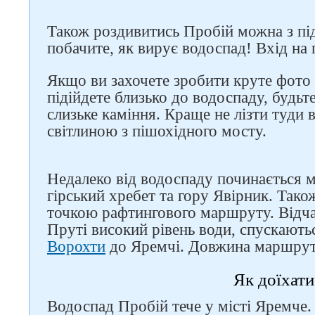
Також роздивитись Пробій можна з підв
побачите, як вирує водоспад! Вхід на
Якщо ви захочете зробити круте фото 
підійдете близько до водоспаду, будьт
слизьке каміння. Краще не лізти туди 
світлиною з пішохідного мосту.
Недалеко від водоспаду починається 
гірський хребет та гору Явірник. Так
точкою рафтингового маршруту. Відча
Пруті високий рівень води, спускають
Ворохти
до Яремчі. Довжина маршрут
Як доїхати
Водоспад Пробій тече у місті Яремче.