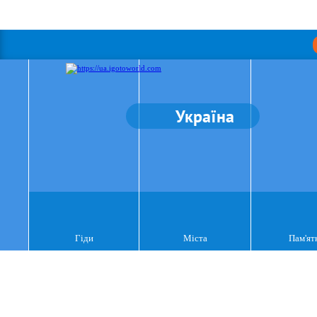
Україна
Гіди
Міста
Пам'ят