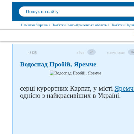
Пам'ятки Україна
/
Пам'ятки Івано-Франківська область
/
Пам'ятки Надві
78
16
я був
я хочу сюди
43425
Водоспад Пробій, Яремче
серці курортних Карпат, у місті
Яремч
однією з найкрасивіших в Україні.