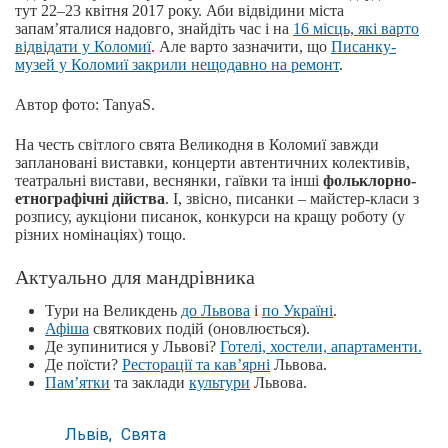
тут 22–23 квітня 2017 року. Аби відвідини міста
запам’яталися надовго, знайдіть час і на
16 місць, які варто
відвідати у Коломиї
. Але варто зазначити, що
Писанку-
музей у Коломиї закрили нещодавно на ремонт
.
Автор фото: TanyaS.
На честь світлого свята Великодня в Коломиї завжди
заплановані виставки, концерти автентичних колективів,
театральні вистави, веснянки, гаївки та інші
фольклорно-
етнографічні дійства
. І, звісно, писанки – майстер-класи з
розпису, аукціони писанок, конкурси на кращу роботу (у
різних номінаціях) тощо.
Актуально для мандрівника
Тури на Великдень
до Львова
і
по Україні
.
Афіша
святкових подій (оновлюється).
Де зупинитися у Львові?
Готелі, хостели, апартаменти.
Де поїсти?
Ресторації та кав’ярні
Львова.
Пам’ятки
та заклади
культури
Львова.
Львів
Свята