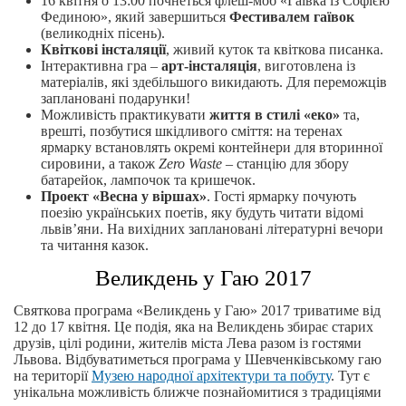
16 квітня о 13:00 почнеться флеш-моб «Гаївка із Софією
Фединою», який завершиться
Фестивалем гаївок
(великодніх пісень).
Квіткові інсталяції
, живий куток та квіткова писанка.
Інтерактивна гра –
арт-інсталяція
, виготовлена із
матеріалів, які здебільшого викидають. Для переможців
заплановані подарунки!
Можливість практикувати
життя в стилі «еко»
та,
врешті, позбутися шкідливого сміття: на теренах
ярмарку встановлять окремі контейнери для вторинної
сировини, а також
Zero Waste
– станцію для збору
батарейок, лампочок та кришечок.
Проект «Весна у віршах»
. Гості ярмарку почують
поезію українських поетів, яку будуть читати відомі
львів’яни. На вихідних заплановані літературні вечори
та читання казок.
Великдень у Гаю 2017
Святкова програма «Великдень у Гаю» 2017 триватиме від
12 до 17 квітня. Це подія, яка на Великдень збирає старих
друзів, цілі родини, жителів міста Лева разом із гостями
Львова. Відбуватиметься програма у Шевченківському гаю
на території
Музею народної архітектури та побуту
. Тут є
унікальна можливість ближче познайомитися з традиціями