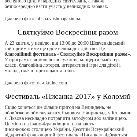
весняного циклу народних святкувань, а також
безпосередньо взяти участь у великодніх забавах.
Джерело фото: afisha.vashmagazin.ua.
Святкуймо Воскресіння разом
А 23 квітня, у неділю, від 13:00 до 20:00 Шевченківський
гай прийматиме ще одне великоднє дійство. Це
благодійний фестиваль «Святкуймо Воскресіння разом»
.
У програмі: святкові богослужіння, концерти, майстер-
класи, благодійна лотерея, інтерактивні ігри для дітей і
молоді, смачні пригощання тощо.
Джерело фото: ria-ukraine.com.
Фестиваль «Писанка-2017» у Коломиї
Якщо хочеться ще більше пригод на Великдень, не
обов’язково обмежуватися Львовом. Наприклад, у Коломию
зі Львова нескладно потрапити автобусом або залізницею.
Це місто на Івано-Франківщині називають
писанковою столицею України. Десятий Всеукраїнський
відкритий фольклорний фестиваль «Писанка» відбудеться