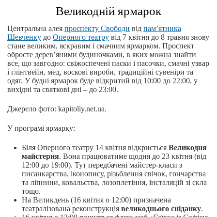
Великодній ярмарок
Центральна алея
проспекту Свободи
від
пам’ятника
Шевченку
до
Оперного театру
від 7 квітня до 8 травня знову
стане великим, яскравим і смачним ярмарком. Проспект
обросте дерев’яними будиночками, в яких можна знайти
все, що завгодно: свіжоспечені паски і пасочки, смачні узвар
і глінтвейн, мед, воскові вироби, традиційні сувеніри та
одяг. У будні ярмарок буде відкритий від 10:00 до 22:00, у
вихідні та святкові дні – до 23:00.
Джерело фото: kapitoliy.net.ua.
У програмі ярмарку:
Біля Оперного театру 14 квітня відкриється
Великодня
майстерня
. Вона працюватиме щодня до 23 квітня (від
12:00 до 19:00). Тут передбачені майстер-класи з
писанкарства, іконопису, різьблення свічок, гончарства
та ліпнини, ковальства, лозоплетіння, інсталяцій зі скла
тощо.
На Великдень (16 квітня о 12:00) призначена
театралізована реконструкція
великоднього сніданку
.