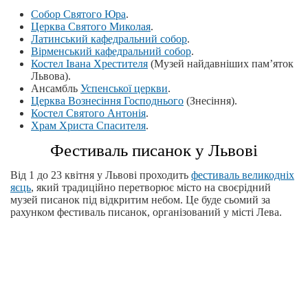
Собор Святого Юра
.
Церква Святого Миколая
.
Латинський кафедральний собор
.
Вірменський кафедральний собор
.
Костел Івана Хрестителя
(Музей найдавніших пам’яток
Львова).
Ансамбль
Успенської церкви
.
Церква Вознесіння Господнього
(Знесіння).
Костел Святого Антонія
.
Храм Христа Спасителя
.
Фестиваль писанок у Львові
Від 1 до 23 квітня у Львові проходить
фестиваль великодніх
яєць
, який традиційно перетворює місто на своєрідний
музей писанок під відкритим небом. Це буде сьомий за
рахунком фестиваль писанок, організований у місті Лева.