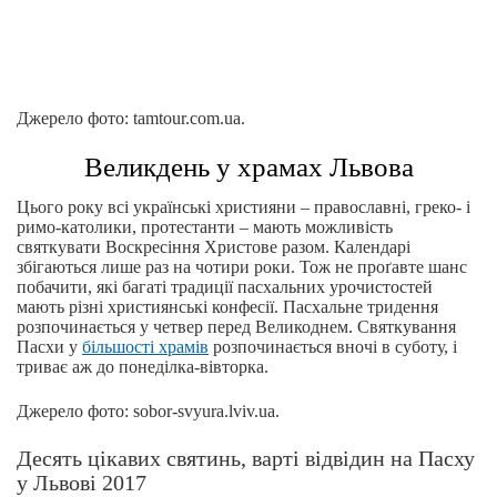
Джерело фото: tamtour.com.ua.
Великдень у храмах Львова
Цього року всі українські християни – православні, греко- і
римо-католики, протестанти – мають можливість
святкувати Воскресіння Христове разом. Календарі
збігаються лише раз на чотири роки. Тож не проґавте шанс
побачити, які багаті традиції пасхальних урочистостей
мають різні християнські конфесії. Пасхальне тридення
розпочинається у четвер перед Великоднем. Святкування
Пасхи у
більшості храмів
розпочинається вночі в суботу, і
триває аж до понеділка-вівторка.
Джерело фото: sobor-svyura.lviv.ua.
Десять цікавих святинь, варті відвідин на Пасху
у Львові 2017