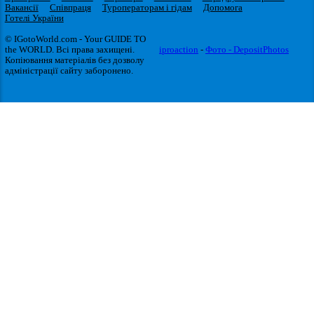
Вакансії
Співпраця
Туроператорам і гідам
Допомога
Готелі України
© IGotoWorld.com - Your GUIDE TO
the WORLD. Всі права захищені.
iproaction
-
Фото - DepositPhotos
Копіювання матеріалів без дозволу
адміністрації сайту заборонено.