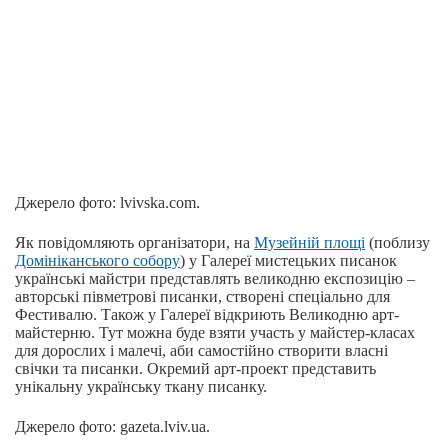
Джерело фото: lvivska.com.
Як повідомляють організатори, на
Музейній площі
(поблизу
Домініканського собору
) у Галереї мистецьких писанок
українські майстри представлять великодню експозицію –
авторські півметрові писанки, створені спеціально для
Фестивалю. Також у Галереї відкриють Великодню арт-
майстерню. Тут можна буде взяти участь у майстер-класах
для дорослих і малечі, аби самостійно створити власні
свічки та писанки. Окремий арт-проект представить
унікальну українську ткану писанку.
Джерело фото: gazeta.lviv.ua.