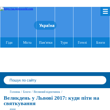
☰
Україна
Гіди
Міста
Пам'ятки
Тури
Готелі
Блоги
Головна
/
Блоги
/
Весняний відпочинок
/
Великдень у Львові 2017: куди піти на
святкування
8998