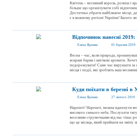
Квітень – весняний король, розкіш і к
більше що організувати собі відпочино
Достатньо обрати найближче місце, де 
є в кожному регіоні України! Багато люд
Відпочинок навесні 2019: 
Елена Яримко
01 березня 2019
Весна – час, коли природа, прокинувш
яскраві барви і квіткові аромати. Хоче
подорожувати! Саме час вирушати за 
місця і події, які зроблять ваш весняни
Куди поїхати в березні в У
Елена Яримко
27 лютого 2019
Нарешті! Нарешті, можна вдихнути ве
високого синього неба. Послухати тягу
веселими струмочками від нас тікає ро
що це місяць, який прийшов на зміну зим