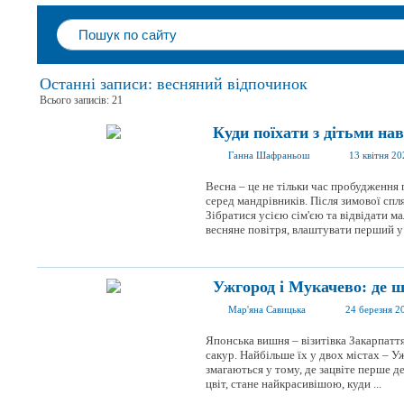
Останні записи: весняний відпочинок
Всього записів: 21
Куди поїхати з дітьми на
Ганна Шафраньош
13 квітня 20
Весна – це не тільки час пробудження 
серед мандрівників. Після зимової спл
Зібратися усією сім'єю та відвідати м
весняне повітря, влаштувати перший у 
Ужгород і Мукачево: де 
Мар'яна Савицька
24 березня 2
Японська вишня – візитівка Закарпаття
сакур. Найбільше їх у двох містах – 
змагаються у тому, де зацвіте перше де
цвіт, стане найкрасивішою, куди ...