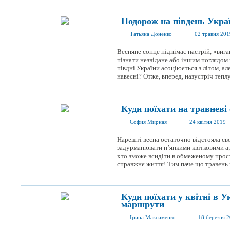
Подорож на південь Україн
Татьяна Доненко
02 травня 201
Весняне сонце піднімає настрій, «вига
пізнати незвідане або іншим поглядом
півдні України асоціюється з літом, а
навесні? Отже, вперед, назустріч теплу,
Куди поїхати на травневі 
София Мирная
24 квітня 2019
Нарешті весна остаточно відстояла св
задурманювати п’янкими квітковими а
хто зможе всидіти в обмеженому просто
справжнє життя! Тим паче що травень з
Куди поїхати у квітні в У
маршрути
Ірина Максименко
18 березня 