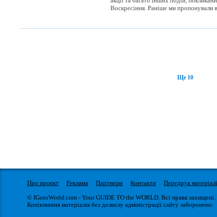
акції та багато інших подій, покликан
Воскресіння. Раніше ми пропонували ва
Ще 10
Про проект
Реклама
Партнери
Контакти
Передрук матеріал
© IGotoWorld.com - Your GUIDE TO the WORLD. Всі права захищені.
Копіювання матеріалів без дозволу адміністрації сайту заборонено.