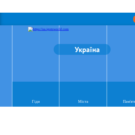
Україна
Гіди
Міста
Пам'ят