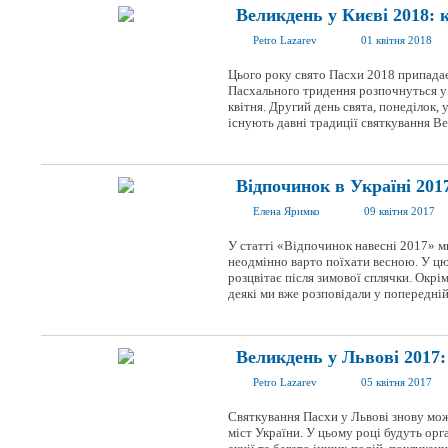
Великдень у Києві 2018: 
Petro Lazarev
01 квітня 2018
Цього року свято Пасхи 2018 припадає 
Пасхального тридення розпочнуться у че
квітня. Другий день свята, понеділок, 
існують давні традиції святкування Вел
Відпочинок в Україні 2017
Елена Яримко
09 квітня 2017
У статті «Відпочинок навесні 2017» ми
неодмінно варто поїхати весною. У цю
розцвітає після зимової сплячки. Окрім
деякі ми вже розповідали у попередній с
Великдень у Львові 2017:
Petro Lazarev
05 квітня 2017
Святкування Пасхи у Львові знову мож
міст України. У цьому році будуть орга