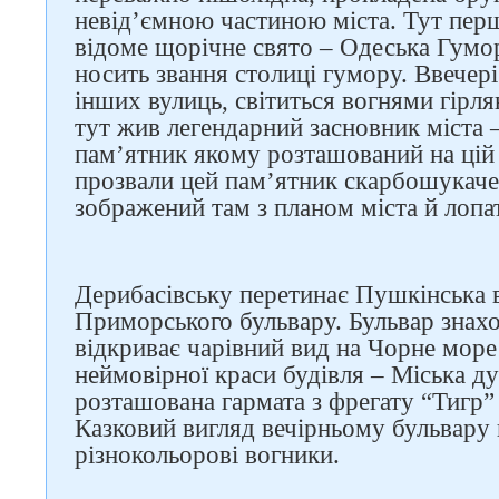
невід’ємною частиною міста. Тут пер
відоме щорічне свято – Одеська Гумор
носить звання столиці гумору. Ввечері 
інших вулиць, світиться вогнями гірля
тут жив легендарний засновник міста 
пам’ятник якому розташований на цій 
прозвали цей пам’ятник скарбошукаче
зображений там з планом міста й лопа
Дерибасівську перетинає Пушкінська в
Приморського бульвару. Бульвар знах
відкриває чарівний вид на Чорне море
неймовірної краси будівля – Міська д
розташована гармата з фрегату “Тигр”
Казковий вигляд вечірньому бульвару
різнокольорові вогники.