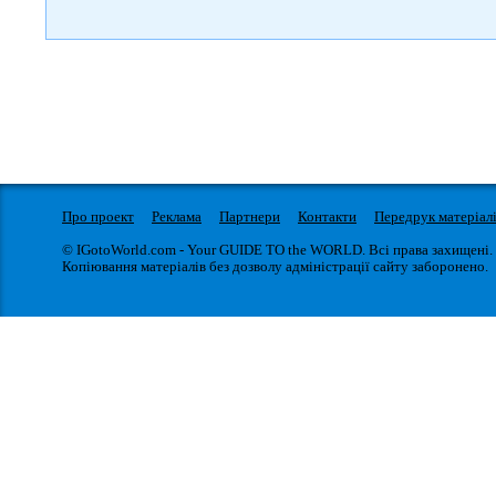
Про проект
Реклама
Партнери
Контакти
Передрук матеріал
© IGotoWorld.com - Your GUIDE TO the WORLD. Всі права захищені.
Копіювання матеріалів без дозволу адміністрації сайту заборонено.