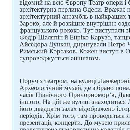
відомий на всю Європу Театр опери і 
архітектурна перлина Одеси. Вражає н
архітектурний ансамбль в найкращих т
бароко, але й розкішне внутрішнє оздо
французького рококо. Тут виступали з
Федір Шаляпін й Енріко Карузо, танц
Айседора Дункан, диригували Петро 
Римський-Корсаков. Кожен виступ в О
супроводжується аншлагом.
Поруч з театром, на вулиці Ланжероні
Археологічний музей, де зібрано пона
часів Північного Причорномор’я, Дав
іншого. На цій же вулиці знаходиться
його двадцяти залах відображено істо
періодів. Крім того, там проводяться л
презентації, концерти. До музею приля
представлена гумористична колекція л