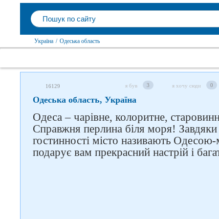
Україна
/
Одеська область
3
0
я був
я хочу сюди
16129
Одеська область, Україна
Одеса – чарівне, колоритне, старовинне
Справжня перлина біля моря! Завдяки 
гостинності місто називають Одесою-
подарує вам прекрасний настрій і бага