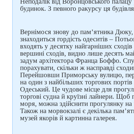
Неподалік від Воронцовського палацу
будинок. З певного ракурсу ця будівля
Вернімося знову до пам’ятника Дюку,
знаходиться гордість одеситів – Потьо
входять у десятку найгарніших сходів
вершині сходів, видно лише десять ма
задум архітектора Франца Боффо. Сп
порахувати, скільки ж насправді сходи
Перейшовши Приморську вулицю, пере
на один з найбільших торгових портів
Одеський. Це чудове місце для прогул
торгові судна й круїзні лайнери. Щоб
моря, можна здійснити прогулянку на ч
Також на морвокзалі є декілька пам’ят
музей якорів й картинна галерея.