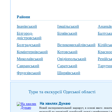
райони
Іванівський
Ізмаїльський
Ананьїв
Білгород-
Біляївський
Балтськ
дністровський
Болградський
Великомихайлівський
Кілійсь
Комінтернівський
Котовський
Красно
Миколаївський
Овідіопольський
Ренійсь
Савранський
Саратський
Тарути
Фрунзівський
Ширяївський
Тури та екскурсії Одеської області
На хвилях Дунаю
Новий експериментальний маршрут, в основі якого лежить
екскурсій по заповідній дунайській дельті з комфортним і