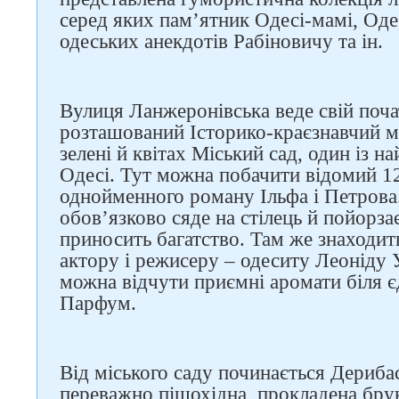
серед яких пам’ятник Одесі-мамі, Оде
одеських анекдотів Рабіновичу та ін.
Вулиця Ланжеронівська веде свій почат
розташований Історико-краєзнавчий м
зелені й квітах Міський сад, один із н
Слідкуйте за нами в
Одесі. Тут можна побачити відомий 12-
соцмережах
однойменного роману Ільфа і Петрова
обов’язково сяде на стілець й пойорза
приносить багатство. Там же знаходит
актору і режисеру – одеситу Леоніду У
можна відчути приємні аромати біля є
Парфум.
Від міського саду починається Дериба
переважно пішохідна, прокладена брук