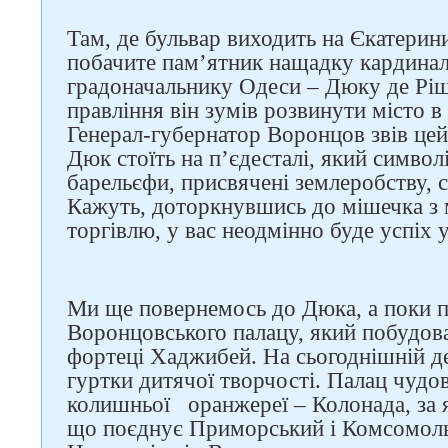
Там, де бульвар виходить на Єкатерин
побачите пам’ятник нащадку кардинал
градоначальнику Одеси – Дюку де Ріш
правління він зумів розвинути місто в
Генерал-губернатор Воронцов звів цей
Дюк стоїть на п’єдесталі, який симво
барельєфи, присвячені землеробству, су
Кажуть, доторкнувшись до мішечка з 
торгівлю, у вас неодмінно буде успіх 
Ми ще повернемось до Дюка, а поки 
Воронцовського палацу, який побудова
фортеці Хаджибей. На сьогоднішній де
гуртки дитячої творчості. Палац чудо
колишньої оранжереї – Колонада, за 
що поєднує Приморський і Комсомоль