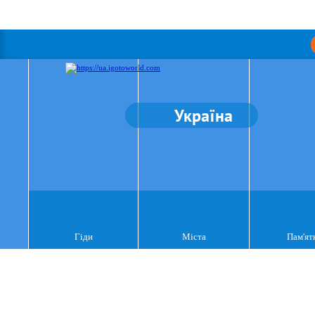
Україна
Гіди
Міста
Пам'ят