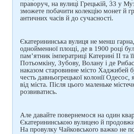
праворуч, на вулиці Грецькій, 33 у Му
зможете побачити колекцію монет й гр
античних часів й до сучасності.
Єкатерининська вулиця не менш гарна,
однойменної площі, де в 1900 році бу
пам’ятник імператриці Катерині ІІ та 
Потьомкіну, Зубову, Волану і де Рибасу
наказом старовинне місто Хаджибей б
честь давньогрецької колонії Одесос, 
від міста. Після цього маленьке місте
розвиватись.
Але давайте повернемося на один квар
Єкатерининською вулицею й продовжи
На провулку Чайковського важко не п