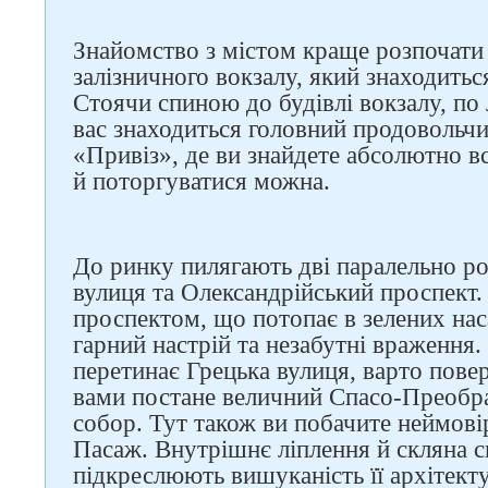
Знайомство з містом краще розпочати
залізничного вокзалу, який знаходитьс
Стоячи спиною до будівлі вокзалу, по 
вас знаходиться головний продовольч
«Привіз», де ви знайдете абсолютно вс
й поторгуватися можна.
До ринку пилягають дві паралельно р
вулиця та Олександрійський проспект
проспектом, що потопає в зелених на
гарний настрій та незабутні враження.
перетинає Грецька вулиця, варто пове
вами постане величний Спасо-Преобр
собор. Тут також ви побачите неймові
Пасаж. Внутрішнє ліплення й скляна 
підкреслюють вишуканість її архітек