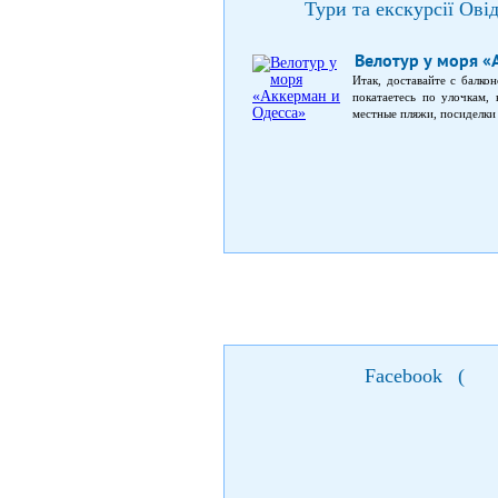
Тури та екскурсії Ові
Велотур у моря «
Итак, доставайте с балко
покатаетесь по улочкам,
местные пляжи, посиделки 
мы поедем к Аккерманско
ссылке, Пушкин посещал 
одно из своих известных 
Facebook
(