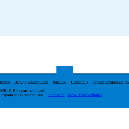
нтакти
Передрук матеріалів
Вакансії
Співпраця
Туроператорам і гіда
WORLD. Всі права захищені.
істрації сайту заборонено.
iproaction
-
Фото - DepositPhotos