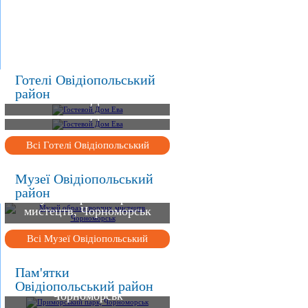
.
.
.
Готелі Овідіопольський
район
Гостевой Дом Ева
Гостевой Дом Ева
Всі Готелі Овідіопольський
Музеї Овідіопольський
район
Музей образотворчих
мистецтв, Чорноморськ
Всі Музеї Овідіопольський
Пам'ятки
Приморський парк,
Овідіопольський район
Чорноморськ
Санжійський маяк,