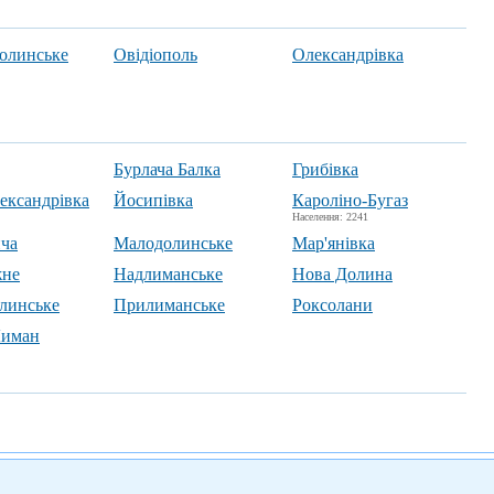
олинське
Овідіополь
Олександрівка
Бурлача Балка
Грибівка
ександрівка
Йосипівка
Кароліно-Бугаз
Населення: 2241
ича
Малодолинське
Мар'янівка
жне
Надлиманське
Нова Долина
линське
Прилиманське
Роксолани
Лиман