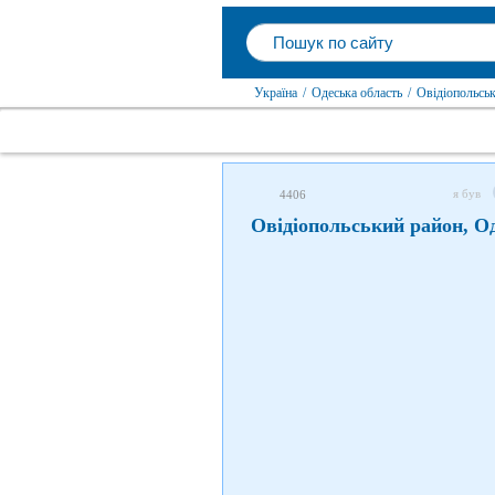
Україна
/
Одеська область
/
Овідіопольсь
я був
4406
Овідіопольський район, О