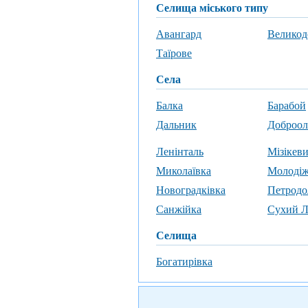
селища міського типу
Авангард
Великод
Таїрове
села
Балка
Барабой
Дальник
Доброол
Ленінталь
Мізікев
Миколаївка
Молоді
Новоградківка
Петродо
Санжійка
Сухий 
селища
Богатирівка