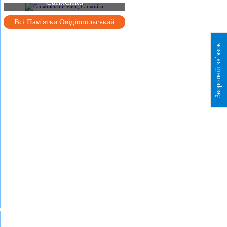
Санжійка
Всі Пам'ятки Овідіопольський
Зворотній зв`язок