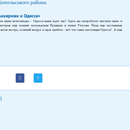
діопольського района
Аккерман и Одесса»
нов ваши велосипеды – Одесса-мама ждет вас! Здесь вы попробуете местное вино и
 которые еще помнят похождения Пушкина и пение Утесова. Пока еще пустынные
возле костра, соленый воздух и шум прибоя – вот что такое настоящая Одесса! А еще
й крепости, которую завоевывали все мыслимые страны и империи Европы. Будучи в
здешние места, и настолько был взволнован окружающей его красотой, что написал
посланий «К Овидию».
)