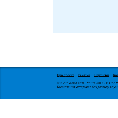
Про проект
Реклама
Партнери
Ко
© IGotoWorld.com - Your GUIDE TO the 
Копіювання матеріалів без дозволу адмін