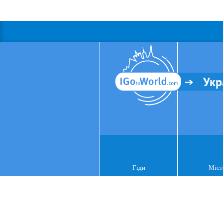
Укр
Гіди
Міст