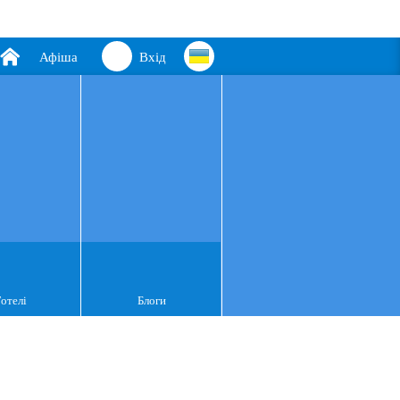
Афіша
Вхід
Готелі
Блоги