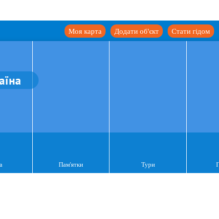
Моя карта
Додати об'єкт
Стати гідом
аїна
а
Пам'ятки
Тури