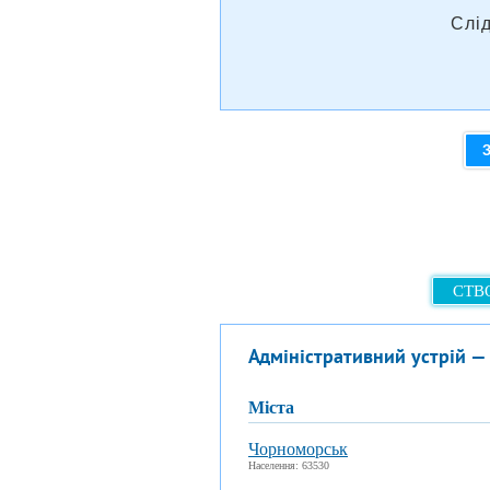
Слі
СТВО
Адміністративний устрій —
міста
Чорноморськ
Населення: 63530