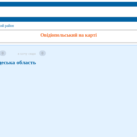
кий район
Овідіопольський на карті
0
0
я хочу сюди
деська область