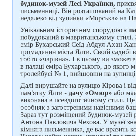
будинок-музей Лесі Українки,
присвя
письменниці. Він розташований на Кат
недалеко від зупинки «Морська» на На
Слідкуйте за нами в
соцмережах
Унікальним історичним спорудою є
па
побудований в мавританському стилі.
емір Бухарський Сеїд Абдул Ахан Хан 
громадянин міста Ялти. Своїй садибі в
тобто «чарівна». І в цьому ви зможет
в палаці еміра Бухарського, до якого 
тролейбусі № 1, вийшовши на зупинці
Далі вирушайте на вулицю Кірова і від
пам'ятку Ялти -
дачу «Омюр»
або має
виконана в псевдоготичному стилі. Ц
особняк з загостреними навісними баш
Зараз тут розміщений будинок-музей 
Антона Павловича Чехова. У музеї зна
кімната письменника, де вас вразить 