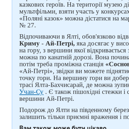
казкових героїв. На території музею 
мультфільми, взяти участь у конкурсах
«Поляні казок» можна дістатися на м
№ 27.
Відпочиваючи в Ялті, обов'язково від
Криму
-
Ай-Петрі,
яка досягає у вис
на гору, з вершини якої відкривається
можна по канатній дорозі. Вона почин
потім треба проміжна станція
«Соснов
«Ай-Петрі», звідки ви можете підняти
точку гори. На вершину гори ви добер
трасі Ялта-Бахчисарай, де можна зупи
Учан-Су
. Є також пішохідні стежки і
вершини Ай-Петрі.
Подорож до Ялти на південному берез
залишить тільки приємні враження і по
Вам також може бути цікаво