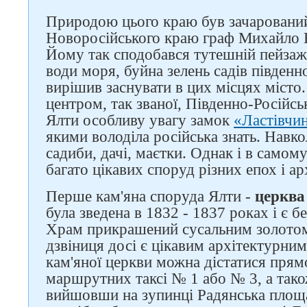
Природою цього краю був зачаровани
Новоросійського краю граф Михайло 
Йому так сподобався тутешній пейзаж -
води моря, буйна зелень садів південн
вирішив заснувати в цих місцях місто.
центром, так званої, Південно-Російсь
Ялти особливу увагу замок
«Ластівчин
якими володіла російська знать. Навко
садиби, дачі, маєтки. Однак і в самом
багато цікавих споруд різних епох і ар
Перше кам'яна споруда Ялти -
церква
була зведена в 1832 - 1837 роках і є б
Храм прикрашений сусальним золотом
дзвіниця досі є цікавим архітектурни
кам'яної церкви можна дістатися прямо
маршрутних таксі № 1 або № 3, а тако
вийшовши на зупинці Радянська площа