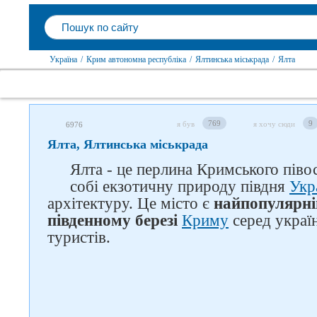
Україна
/
Крим автономна республіка
/
Ялтинська міськрада
/
Ялта
769
9
я був
я хочу сюди
6976
Ялта, Ялтинська міськрада
Ялта - це перлина Кримського піво
собі екзотичну природу півдня
Укр
архітектуру. Це місто є
найпопулярн
південному березі
Криму
серед україн
туристів.