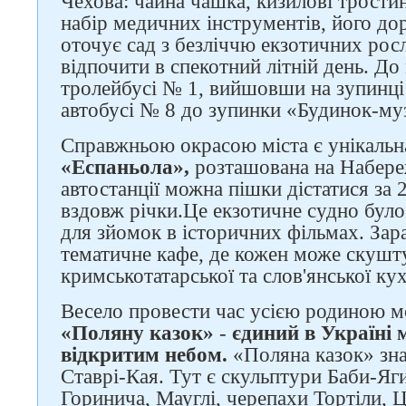
Чехова: чайна чашка, кизилові трости
набір медичних інструментів, його д
оточує сад з безліччю екзотичних рос
відпочити в спекотний літній день. До
тролейбусі № 1, вийшовши на зупинці
автобусі № 8 до зупинки «Будинок-му
Справжньою окрасою міста є унікальна
«Еспаньола»,
розташована на Набереж
автостанції можна пішки дістатися за 
вздовж річки.
Це екзотичне судно було
для зйомок в історичних фільмах. Зар
тематичне кафе, де кожен може скушт
кримськотатарської та слов'янської кух
Весело провести час усією родиною м
«Поляну казок»
-
єдиний в Україні 
відкритим небом.
«Поляна казок» знах
Ставрі-Кая. Тут є скульптури Баби-Яг
Горинича, Мауглі, черепахи Тортіли, 