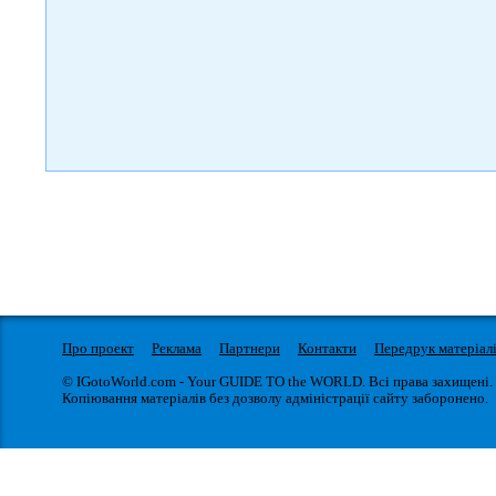
Про проект
Реклама
Партнери
Контакти
Передрук матеріал
© IGotoWorld.com - Your GUIDE TO the WORLD. Всі права захищені.
Копіювання матеріалів без дозволу адміністрації сайту заборонено.