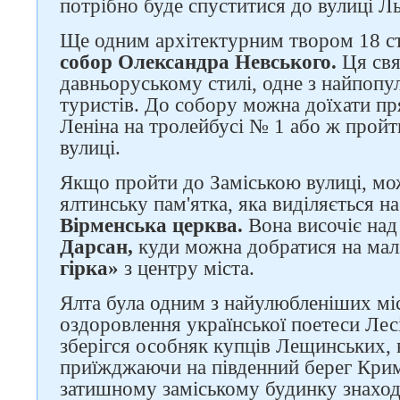
потрібно буде спуститися до вулиці Ль
Ще одним архітектурним твором 18 сто
собор Олександра Невського.
Ця свя
давньоруському стилі, одне з найпопу
туристів. До собору можна доїхати пр
Леніна на тролейбусі № 1 або ж пройт
вулиці.
Якщо пройти до Заміською вулиці, мо
ялтинську пам'ятка, яка виділяється на 
Вірменська церква.
Вона височіє над
Дарсан,
куди можна добратися на малі
гірка»
з центру міста.
Ялта була одним з найулюбленіших міс
оздоровлення української поетеси Лесі
зберігся особняк купців Лещинських, 
приїжджаючи на південний берег Крим
затишному заміському будинку знахо