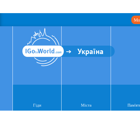
Мо
Україна
Гіди
Міста
Пам'ят