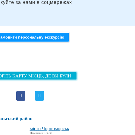
дкуйте за нами в соцмережах
Замовити персональну екскурсію
РІТЬ КАРТУ МІСЦЬ, ДЕ ВИ БУЛИ
польський район
місто Чорноморськ
Населення: 63530