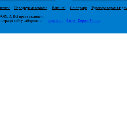
нтакти
Передрук матеріалів
Вакансії
Співпраця
Туроператорам і гіда
WORLD. Всі права захищені.
істрації сайту заборонено.
iproaction
-
Фото - DepositPhotos