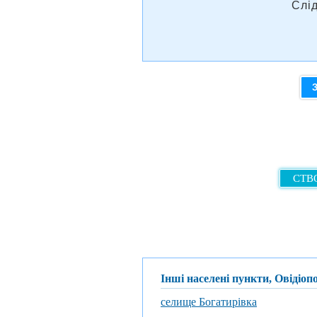
Слі
СТВО
Інші населені пункти, Овідіо
селище Богатирівка