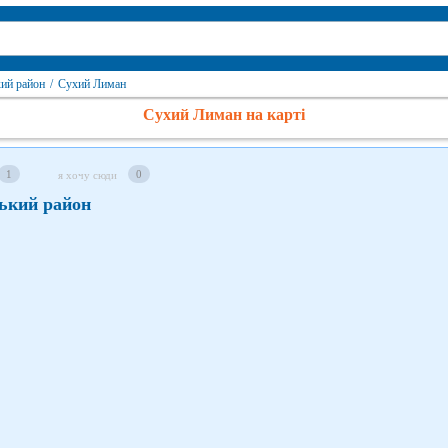
кий район
/
Сухий Лиман
Сухий Лиман на карті
1
0
я хочу сюди
ький район