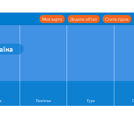
Моя карта
Додати об'єкт
Стати гідом
аїна
а
Пам'ятки
Тури