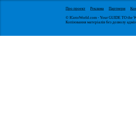
Про проект
Реклама
Партнери
Ко
© IGotoWorld.com - Your GUIDE TO the 
Копіювання матеріалів без дозволу адмін