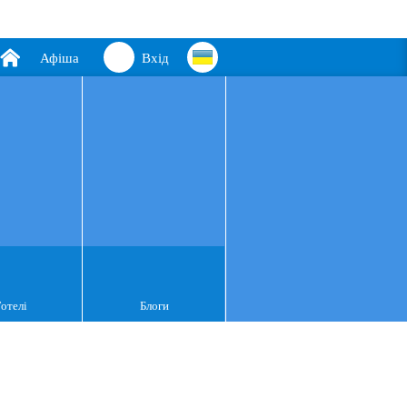
Афіша
Вхід
Готелі
Блоги