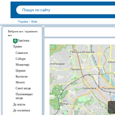
Україна
/
Київ
Вибрати все / відмінити
все
Церква Успіння Богородиці Пирог
Пам'ятки
Храми
Cинагоги
Собори
Монастирі
Церкви
Костьоли
Мечеті
Святі місця
Паломницькі
місця
Де поїсти
Де оселитися