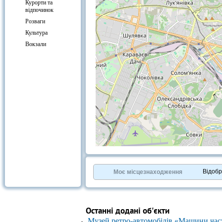
Курорти та
відпочинок
Розваги
Культура
Вокзали
+
−
⇧
©
OpenStreetMap
contributors.
Відоб
Моє місцезнаходження
»
Останні додані об'єкти
Музей ретро-автомобілів «Машини час