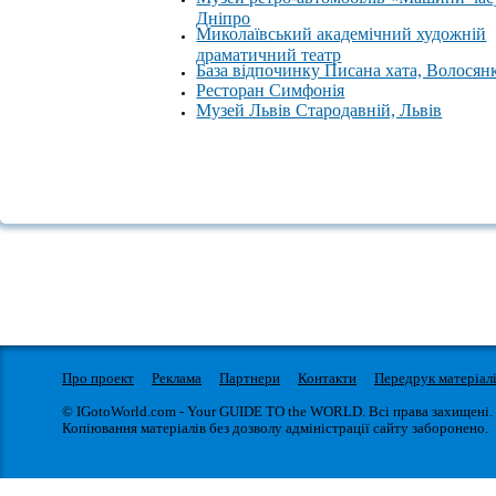
Дніпро
Миколаївський академічний художній
драматичний театр
База відпочинку Писана хата, Волосян
Ресторан Симфонія
Музей Львів Стародавній, Львів
Про проект
Реклама
Партнери
Контакти
Передрук матеріал
© IGotoWorld.com - Your GUIDE TO the WORLD. Всі права захищені.
Копіювання матеріалів без дозволу адміністрації сайту заборонено.