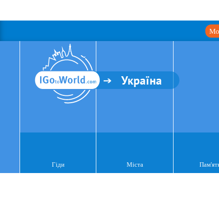
Мо
Україна
Гіди
Міста
Пам'ят