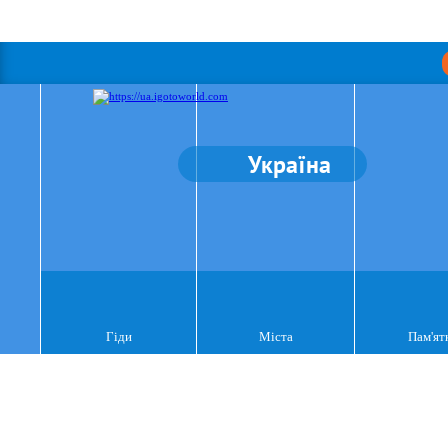
Україна
Гіди
Міста
Пам'ят