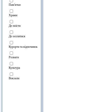
Готелі біля Музей циркового мист
Пам'ятки
Храми
Де поїсти
Де оселитися
Курорти та відпочинок
Розваги
Культура
Вокзали