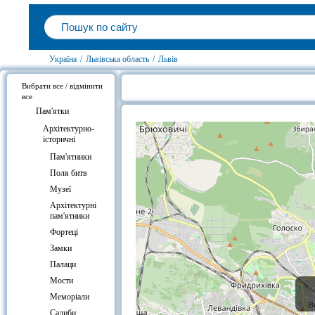
Україна
/
Львівська область
/
Львів
Вибрати все / відмінити
все
Палац Любомирських на карті
Пам'ятки
Архітектурно-
історичні
Пам'ятники
Поля битв
Музеї
Архітектурні
пам'ятники
Фортеці
Замки
Палаци
Мости
Меморіали
Садиби