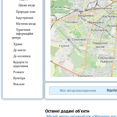
Цікаві місця
Природні зони
Індустріальні
Містичні місця
Туристичні
інформаційні
центри
Храми
Де поїсти
Де оселитися
Курорти та
відпочинок
Розваги
Культура
+
−
Вокзали
⇧
©
OpenStreetMap
contributors.
Відоб
Моє місцезнаходження
»
Останні додані об'єкти
Музей ретро-автомобілів «Машини час