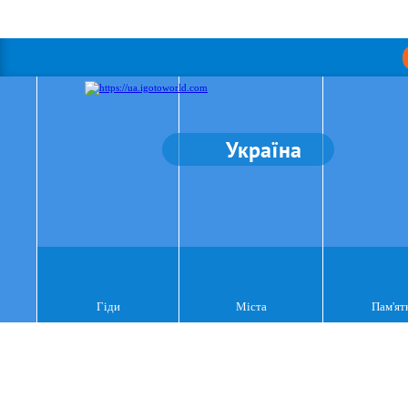
Україна
Гіди
Міста
Пам'ят