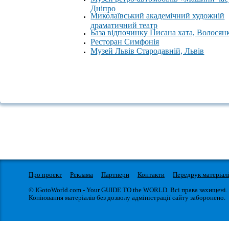
Дніпро
Миколаївський академічний художній
драматичний театр
База відпочинку Писана хата, Волосян
Ресторан Симфонія
Музей Львів Стародавній, Львів
Про проект
Реклама
Партнери
Контакти
Передрук матеріал
© IGotoWorld.com - Your GUIDE TO the WORLD. Всі права захищені.
Копіювання матеріалів без дозволу адміністрації сайту заборонено.